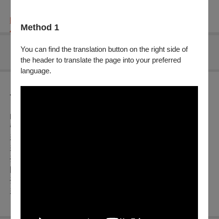
購票資訊
節目介紹
折扣方案
重要須知
Method 1
You can find the translation button on the right side of
無可售場次
the header to translate the page into your preferred
language.
節目介紹
由114學年度全國學生音樂比賽團體組特優之獲遴選學校團隊
帶來一系列演出。
新竹縣竹北市光明國民小學打擊樂團
新北市新莊區新莊國民小學弦樂團
臺北市立介壽國民中學弦樂團
國立南科國際實驗高級中學管樂團
臺中市立安和國民中學管樂團
新北市天主教光仁高級中學管弦樂團