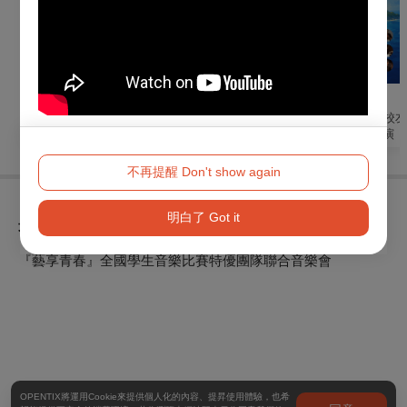
戲劇
音樂
音樂
國光劇團2026《永恆
交響最金曲
2026板橋高中校
時尚：小雪》演出
樂團18周年公演《
輝 Luminous》
不再提醒 Don't show again
明白了 Got it
最近瀏覽
『藝享青春』全國學生音樂比賽特優團隊聯合音樂會
OPENTIX將運用Cookie來提供個人化的內容、提昇使用體驗，也希