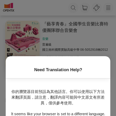
『藝享青春』全國學生音樂比賽特
優團隊聯合音樂會
音樂
普遍級
國立南科國際實驗高級中學
06-5052916轉2012
拾韻國際音樂藝術有限公司
0910677045
Need Translation Help?
收藏
主辦專頁
你的瀏覽器目前預設為其他語言。你可以使用以下方法
來翻譯頁面，請注意，翻譯內容可能與中文原文有所差
藝享青春
異，僅供參考使用。
It seems like your browser is set to a different language.