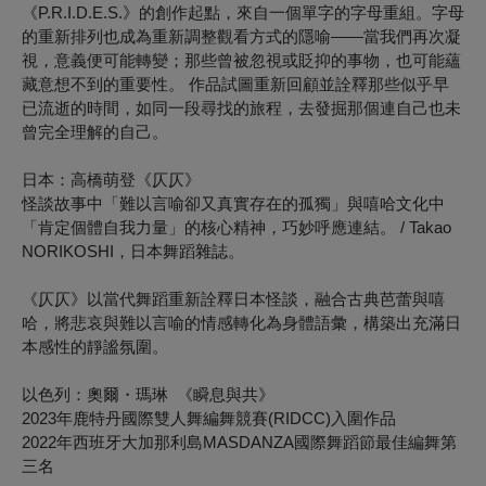
《P.R.I.D.E.S.》的創作起點，來自一個單字的字母重組。
字母
的重新排列也成為重新調整觀看方式的隱喻——當我們再次凝
視，意義便可能轉變；那些曾被忽視或貶抑的事物，也可能蘊
藏意想不到的重要性。
作品試圖重新回顧並詮釋那些似乎早
已流逝的時間，如同一段尋找的旅程，去發掘那個連自己也未
曾完全理解的自己。
日本：高橋萌登《仄仄》
怪談故事中「難以言喻卻又真實存在的孤獨」與嘻哈文化中
「肯定個體自我力量」的核心精神，巧妙呼應連結。 / Takao
NORIKOSHI，日本舞蹈雜誌。
《仄仄》以當代舞蹈重新詮釋日本怪談，融合古典芭蕾與嘻
哈，將悲哀與難以言喻的情感轉化為身體語彙，構築出充滿日
本感性的靜謐氛圍。
以色列：奧爾・瑪琳 《瞬息與共》
2023年鹿特丹國際雙人舞編舞競賽(RIDCC)入圍作品
2022年西班牙大加那利島MASDANZA國際舞蹈節最佳編舞第
三名