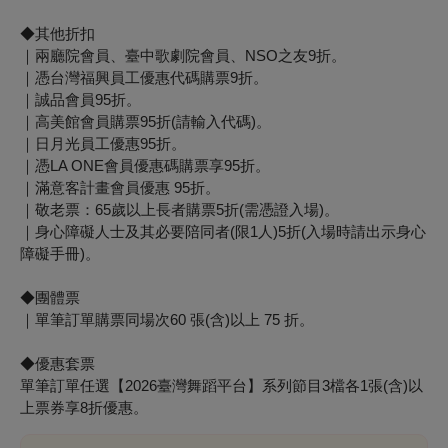
◆其他折扣
｜兩廳院會員、臺中歌劇院會員、NSO之友9折。
｜憑台灣福興員工優惠代碼購票9折。
｜誠品會員95折。
｜高美館會員購票95折(請輸入代碼)。
｜日月光員工優惠95折。
｜憑LA ONE會員優惠碼購票享95折。
｜滿意客計畫會員優惠 95折。
｜敬老票：65歲以上長者購票5折(需憑證入場)。
｜身心障礙人士及其必要陪同者(限1人)5折(入場時請出示身心
障礙手冊)。
◆團體票
｜單筆訂單購票同場次60 張(含)以上 75 折。
◆優惠套票
單筆訂單任選【2026臺灣舞蹈平台】系列節目3檔各1張(含)以
上票券享8折優惠。