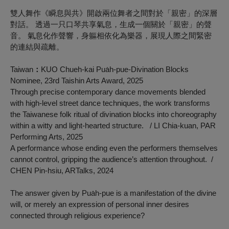
雙人舞作《瞬息與共》開啟兩位舞者之間對於「親密」的深層
對話。 透過一只口琴共享氣息，生成一個關於「親密」的聲
音。 氣息化作聲響，身軀相依化為樂器，展現人際之間緊密
的連結與疏離。
Taiwan
：
KUO Chueh-kai
Pua
h-pue-Divination Blocks
Nominee, 23
rd
Taishin Arts Award, 2025
Through precise contemporary dance movements blended
with high-level street dance techniques, the work transforms
the Taiwanese folk ritual of divination blocks into choreography
within a witty and light-hearted structure. / LI Chia-kuan, PAR
Performing Arts, 2025
A performance whose ending even the performers themselves
cannot control, gripping the audience’s attention throughout.
/
CHEN Pin-hsiu, ARTalks, 2024
The answer given by Pua̍h-pue is a manifestation of the divine
will, or merely an expression of personal inner desires
connected through religious experience?