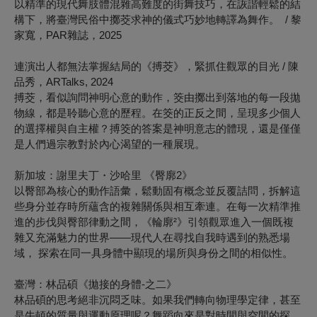
以精準的現代舞肢體混雜高難度的街舞技巧，在詼諧輕鬆的結
構下，將臺灣民俗中擲茭求神的儀式巧妙地轉譯為舞作。 / 黎
家寬，PAR雜誌，2025
連演出人都無法掌握結局的《搏茭》，緊抓住觀眾的目光 / 陳
品秀，ARTalks, 2024
搏茭，看似詢問神明心意的動作，筊由擲出到落地的每一段拋
物線，都是聆聽心意的歷程。在筊的正反之間，呈現多少個人
的選擇權與自主權？搏筊的答案是神明意志的體現，還是僅僅
是人們過宗教對於內心渴望的一種展現。
新加坡：謝里夫丁・沙哈里 《臀廓
2
》
以臀部為核心的動作語彙，
鬆動固有概念並反覆詰問，拆解這
些身分並存時所蘊含的複雜關係與相互牽連。在每一次精準推
進的步伐與臀部律動之間，《輪廓²》引領觀眾進入一個既複
雜又充滿魅力的世界——現代人在尋找自我時遇到的熟悉場
域，
探索在同一具身體中顯現的場所與身份之間的相似性。
臺灣：林品碩《拋接的身體-之二》
林品碩的思考絕非沉悶乏味。如果我們轉向物理學定律，甚至
是牛頓的質量與運動原理呢？舞蹈向來是對時間與空間的探