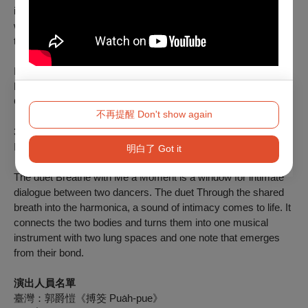
indescribable sensations that take root in the heart, and the
warmth within silence — conjuring emotions and atmosphere
that are distinctly Japanese.
Israel
：
Or MARIN
Breathe with Me a Moment
Finalist at 5th RIDCC- Rotterdam International Duet
Choreography Competition, 2023.
不再提醒 Don't show again
3rd prize for best choreography, 27th MASDANZA
International Dance Festival, Gran Canaria, Spain 2022.
明白了 Got it
The duet
Breathe with Me a Moment
is a window for intimate
dialogue between two dancers. The duet Through the shared
breath into the harmonica, a sound of intimacy comes to life. It
connects the two bodies and turns them into one musical
instrument with two lung spaces and one note that emerges
from their bond.
演出人員名單
臺灣：郭爵愷《搏筊 Pua̍h-pue》