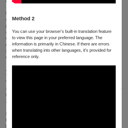
/ Dance Magazine MoMM, Vol. 367, 2025 Monotanz Seoul.
P.R.I.D.E.S. began from an anagram of a single word. The act
Method 2
of rearranging letters became a metaphor for rearranging
perception—suggesting that meaning can shift when we look
You can use your browser's built-in translation feature
again, and that what once felt fixed or diminished may hold
to view this page in your preferred language. The
unexpected significance. This work is an attempt to revisit and
information is primarily in Chinese. If there are errors
reinterpret the meaning of time that once seemed to have
when translating into other languages, it’s provided for
slipped away. It is a journey toward discovering a version of
reference only.
myself that even I did not fully know.
Japan
：
Moto TAKAHASHI
Faintly Here
The piece illuminates an unexpected closeness between the
"inexplicable yet present solitude" embedded in ghost stories
and the "strength to affirm the individual self" at the heart of hip-
hop . / Reviewed by Takao NORIKOSHI, Dance Magazine,
2026.
Faintly Here
reimagines Japanese ghost stories through the
lens of contemporary dance. Fusing classical ballet and hip-
hop, the work distills what kaidan truly carries — sorrow,