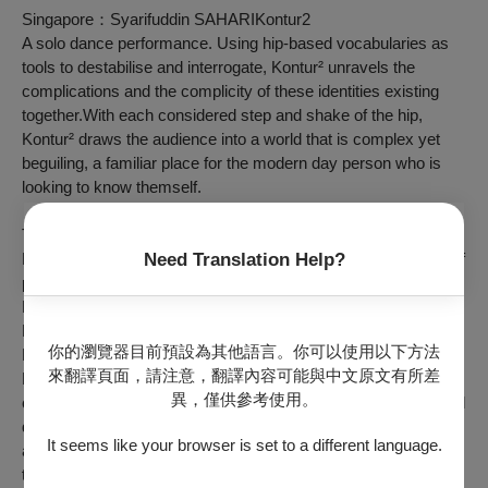
Singapore：Syarifuddin SAHARI
Kontur
2
A solo dance performance. Using hip-based vocabularies as
tools to destabilise and interrogate,
Kontur²
unravels the
complications and the complicity of these identities existing
together.With each considered step and shake of the hip,
Kontur²
draws the audience into a world that is complex yet
beguiling, a familiar place for the modern day person who is
looking to know themself.
Taiwan
：
LIN Pin-shuo
Catch and Throw- Part Two
Need Translation Help?
LIN’s thinking is anything but dull. What if we turn to the laws of
physics and even Newton’s principles of mass and motion.
Dance has always been a study of time and space. / By How
Ngean LIM, dance dramaturg and founding director of Asian
你的瀏覽器目前預設為其他語言。你可以使用以下方法
Dramaturgs’ Network
來翻譯頁面，請注意，翻譯內容可能與中文原文有所差
For LIN Pin-Shuo, choreography is like the act of throwing and
異，僅供參考使用。
catching—propelled forward through cycles of appearance and
disappearance. Every fall marks the beginning of the next
It seems like your browser is set to a different language.
ascent. Between throwing and catching, stillness and velocity,
the work continually deconstructs and regenerates ever-