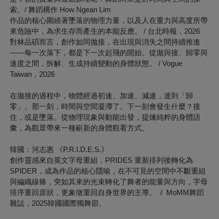
索。/ 舞蹈構作 How Ngean Lim
作品的核心圍繞著墜落的物理力量，以及人在重力與高度所帶
來危險中，為求生存而產生的本能反應。 / 台北時報，2026
對林品碩而言，創作如同拋接，在出現與消失之間持續推進
——每一次落下，都是下一次起飛的開始。從拋與接、歸零與
速度之間，拆解、生成持續變動的身體狀態。 / Vogue
Taiwan，2026
在拋接的過程中，物體經過初速、加速、減速，達到「歸
零」。那⼀刻，時間與空間凝滯了。下⼀刻會發⽣什麼？接
住，或是墜落。
從物理現象與動能出發，提煉純粹的身體語
彙，為觀眾帶來一種嶄新的身體觀看方式。
韓國：河志惠 《P.R.I.D.E.S.》
創作靈感來自英文字母重組，PRIDES 重新排列後轉化為
SPIDER，成為作品的核心隱喻，在不可見的空間中不斷重組
與編織線條，突如其來的光束轉化了舞者的能量與方向，字母
排序重回原狀，更象徵重回自身世界的主導。 / MoMM舞蹈
雜誌，2025韓國國際獨舞節。