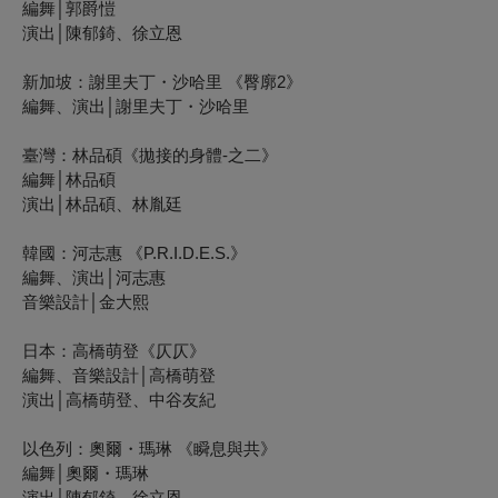
編舞│郭爵愷
演出│陳郁錡、徐立恩
新加坡：謝里夫丁・沙哈里 《臀廓
2
》
編舞、演出│謝里夫丁・沙哈里
臺灣：林品碩《拋接的身體-之二》
編舞│林品碩
演出│林品碩、林胤廷
韓國：河志惠 《P.R.I.D.E.S.》
編舞、演出│河志惠
音樂設計│金大熙
日本：高橋萌登《仄仄》
編舞、音樂設計│高橋萌登
演出│高橋萌登
、中谷友紀
以色列：奧爾・瑪琳 《瞬息與共》
編舞│奧爾・瑪琳
演出│陳郁錡、徐立恩