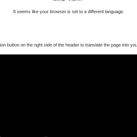
It seems like your browser is set to a different language.
00
、
4,200
ion button on the right side of the header to translate the page into y
00
、
4,200
00
、
4,200