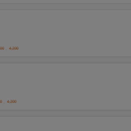
600
、
4,200
00
、
4,200