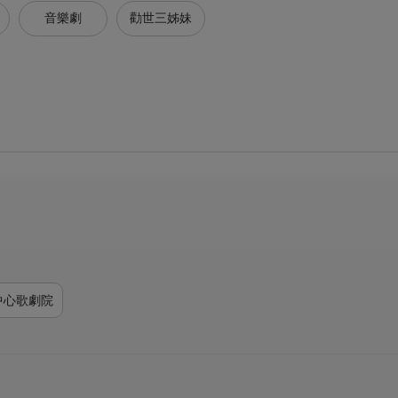
音樂劇
勸世三姊妹
中心歌劇院