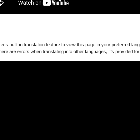
's built-in translation feature to view this page in your preferred lan
00
、
4,200
there are errors when translating into other languages, it’s provided for
00
、
4,200