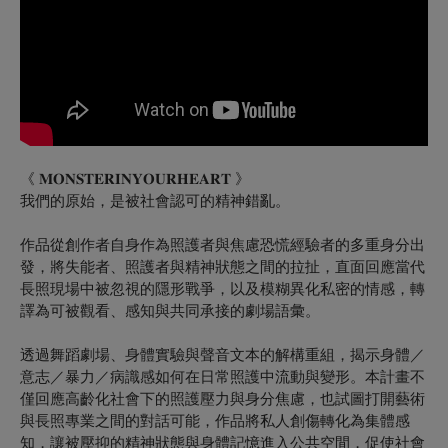
《 𝐌𝐎𝐍𝐒𝐓𝐄𝐑𝐈𝐍𝐘𝐎𝐔𝐑𝐇𝐄𝐀𝐑𝐓 》
我們的原始，是被社會認可的精神錯亂。
作品從創作者自身作為照護者與焦慮恐慌經驗者的多重身分出
發，將失能者、照護者與精神狀態之間的拉扯，直面回應當代
長照現場中被忽視的隱形戰爭，以及模糊異化私密的情感，轉
譯為可被觀看、感知與共同承接的劇場語彙。
透過舞蹈劇場、身體實驗與聲音文本的解構重組，揭示身體／
意志／暴力／病識感如何在日常照護中流動與變形。本計畫不
僅回應高齡化社會下的照護壓力與身分焦慮，也試圖打開藝術
與長照專業之間的對話可能，作品將私人創傷轉化為集體感
知，讓被壓抑的精神狀態與身體記憶進入公共空間，促使社會