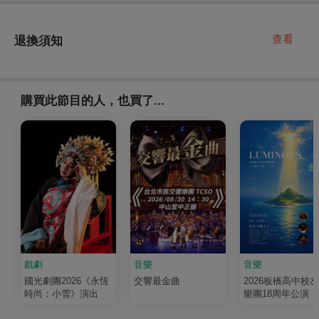
查看
退換須知
購買此節目的人，也買了...
戲劇
音樂
音樂
國光劇團2026《永恆
交響最金曲
2026板橋高中校
時尚：小雪》演出
樂團18周年公演《
輝 Luminous》