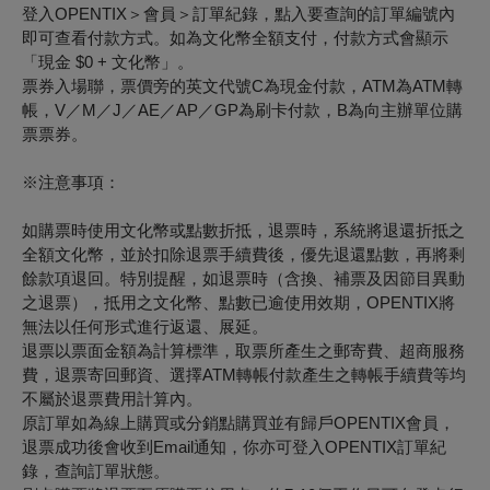
登入OPENTIX＞會員＞訂單紀錄，點入要查詢的訂單編號內
即可查看付款方式。如為文化幣全額支付，付款方式會顯示
「現金 $0 + 文化幣」。
票券入場聯，票價旁的英文代號C為現金付款，ATM為ATM轉
帳，V／M／J／AE／AP／GP為刷卡付款，B為向主辦單位購
票票券。
※注意事項：
如購票時使用文化幣或點數折抵，退票時，系統將退還折抵之
全額文化幣，並於扣除退票手續費後，優先退還點數，再將剩
餘款項退回。特別提醒，如退票時（含換、補票及因節目異動
之退票），抵用之文化幣、點數已逾使用效期，OPENTIX將
無法以任何形式進行返還、展延。
退票以票面金額為計算標準，取票所產生之郵寄費、超商服務
費，退票寄回郵資、選擇ATM轉帳付款產生之轉帳手續費等均
不屬於退票費用計算內。
原訂單如為線上購買或分銷點購買並有歸戶OPENTIX會員，
退票成功後會收到Email通知，你亦可登入OPENTIX訂單紀
錄，查詢訂單狀態。