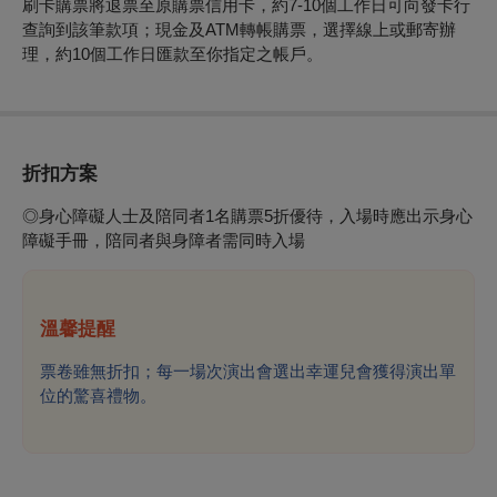
刷卡購票將退票至原購票信用卡，約7-10個工作日可向發卡行
查詢到該筆款項；現金及ATM轉帳購票，選擇線上或郵寄辦
理，約10個工作日匯款至你指定之帳戶。
折扣方案
◎身心障礙人士及陪同者1名購票5折優待，入場時應出示身心
障礙手冊，陪同者與身障者需同時入場
溫馨提醒
票卷雖無折扣；每一場次演出會選出幸運兒會獲得演出單
位的驚喜禮物。