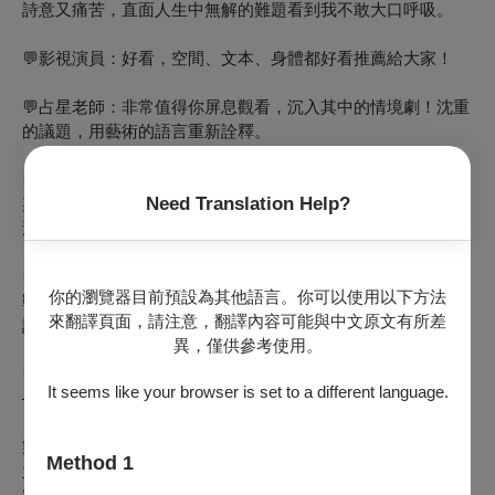
詩意又痛苦，直面人生中無解的難題看到我不敢大口呼吸。
💬影視演員：好看，空間、文本、身體都好看推薦給大家！
💬占星老師：非常值得你屏息觀看，沉入其中的情境劇！沈重
的議題，用藝術的語言重新詮釋。
💬戲劇高中學生：演出真的太棒了⋯.
Need Translation Help?
某些心理狀態跟我現在有點像！我要跟自己說"努力但也不要
逼自己。
💬藝術空間創辦人：也許某些電影會賺人熱淚，但某些演出挑
你的瀏覽器目前預設為其他語言。你可以使用以下方法
戰人類的極限，濃縮生命和身體的意志，無限創意交織的嶄新
來翻譯頁面，請注意，翻譯內容可能與中文原文有所差
語言總是特別打動我。
異，僅供參考使用。
💬文學作家：作品很多觸動，能量飽滿！餘韻久久～
It seems like your browser is set to a different language.
———————————————————————
製作團隊
Method 1
主辦單位|高詠婕製作