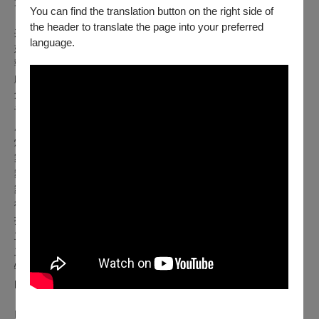
贊助單位|文化部、國家文化藝術基金會
You can find the translation button on the right side of
the header to translate the page into your preferred
共創暨演出人員|高詠婕、陳瑞祥，周悅新、廖健堯、洪邦
language.
妮、程潔文
執行導演｜高詠婕
戲劇構作｜曾冠菱
創作陪伴｜黃鼎云
音樂設計｜Dahneza
服裝設計｜趙天誠
燈光設計｜曹芯慈
舞台統籌｜史維祥
舞台監督｜阮蕾
舞台技術｜
李育瑋
行政協力｜許誼庭
排練協力｜法蘭室
主視覺攝影｜楊博倫
主視覺設計｜彭子軒
特別感謝｜林如萍、黃圓圓、新藝向玩藝所、何日君再來、
podcast等cue的時候
✉️更多訊息請搜尋粉專：