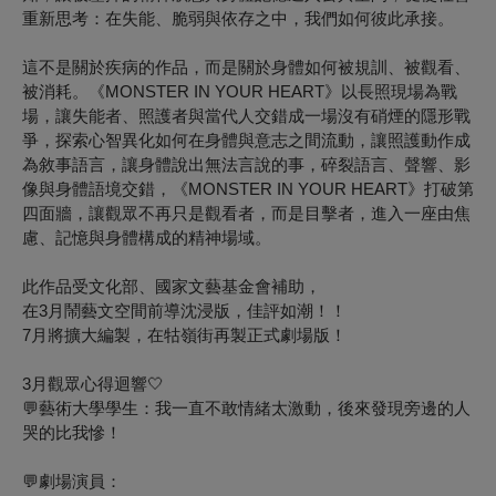
重新思考：在失能、脆弱與依存之中，我們如何彼此承接。
這不是關於疾病的作品，而是關於身體如何被規訓、被觀看、
被消耗。《MONSTER IN YOUR HEART》以長照現場為戰
場，讓失能者、照護者與當代人交錯成一場沒有硝煙的隱形戰
爭，探索心智異化如何在身體與意志之間流動，讓照護動作成
為敘事語言，讓身體說出無法言說的事，碎裂語言、聲響、影
像與身體語境交錯，《MONSTER IN YOUR HEART》打破第
四面牆，讓觀眾不再只是觀看者，而是目擊者，進入一座由焦
慮、記憶與身體構成的精神場域。
此作品受文化部、國家文藝基金會補助，
在3月鬧藝文空間前導沈浸版，佳評如潮！！
7月將擴大編製，在牯嶺街再製正式劇場版！
3月觀眾心得迴響🤍
💬藝術大學學生：我一直不敢情緒太激動，後來發現旁邊的人
哭的比我慘！
💬劇場演員：