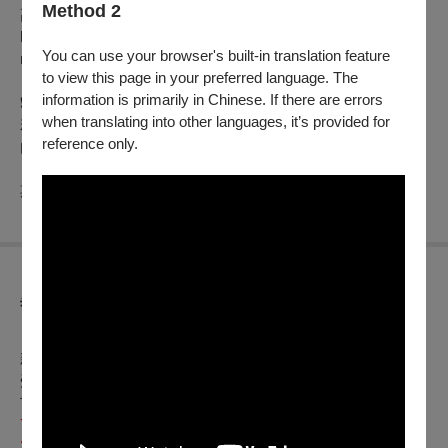
Method 2
高詠婕製作
https://www.facebook.com/share/1FgQcVK3Bb/?
You can use your browser's built-in translation feature
mibextid=wwXIfr
to view this page in your preferred language. The
information is primarily in Chinese. If there are errors
❗️關於遲到觀眾須知：
when translating into other languages, it’s provided for
若有遲到觀眾，開演後十分鐘內皆為遲進點，若未趕在10分鐘
reference only.
內緩衝時間進場，將不開放遲到觀眾入場！感謝配合！
期待與您在劇場相見！
異動公告
【OPENTIX節目延期公告】
（公告日期115
年07月09日
）
親愛的觀眾，你好，
受到
巴威
颱風影響，依照行政院人事行政總處公告
115/07/10
市全面停班停課，
為保障觀眾權益及安全
，
團隊將於
7/12（日） 加開 11:30 與 18:30 兩場演出
，與
原本14:30場
次
，當日共計三個場次
，原
07月10日（五）19:30、07月11日