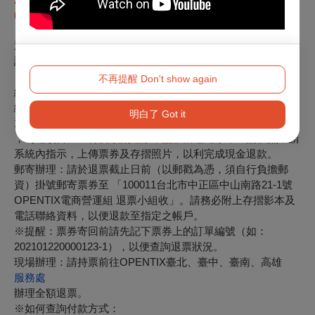
(六)14:30及19:30
購票觀眾可持原票券
三個場次都可以入場。
退票辦法如下，請依照購票時所選付款方式辦理：
請於
115年07月12日前，
以下列方式擇一辦理：
※如超過上述期限請與主辦單位高詠婕製作洽詢退款事宜，聯
不再提醒 Don't show again
絡電話0936924959
線上辦理：至
明白了 Got it
退票申請系統
，勾選項目
3.「節目取消退票申請」
辦理退票，並請依照申請
系統內指示，上傳票券及存摺照片，以利完成現金退款。
郵寄辦理：請於退票截止日前（以郵戳為憑，須自行負擔郵
資）掛號郵寄票券至 「100011台北市中正區中山南路21-1號
OPENTIX電商營運組 退票小組收」。請務必附上存摺影本及
電話聯絡資料，以便退款至指定之帳戶。
※提醒：票券寄回前請先記下票券上的訂單編號（如：
202101220000123-1），以便查詢退票狀況。
現場辦理：請持票前往OPENTIX臺北、臺中、臺南、高雄
服務處
辦理全額退票。
※如何查詢付款方式：