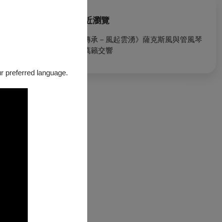
最近瀏覽
《傳承－風起雲湧》薩克斯風與管風琴
的萬籟交響
our preferred language.
續探索。
重奏團 與 米
、改編經典的