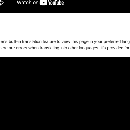
細膩色彩。
's built-in translation feature to view this page in your preferred lan
there are errors when translating into other languages, it’s provided for