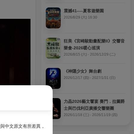
震撼41----夏客遊樂園
2026/8/29 (六) 16:30
狂美《宮崎駿動畫配樂II》交響音
樂會-2026暖心巡演
2026/8/15 (六) - 2026/12/29 (二)
《神隱少女》舞台劇
2026/12/17 (四) - 2027/1/31 (日)
力晶2026藝文饗宴 賽門．拉圖爵
士與巴伐利亞廣播交響樂團
2026/11/18 (三) - 2026/11/19 (四)
能與中文原文有所差異，