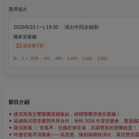
選擇場次
2026/8/10 (一) 19:30
演出中同步錄影
國家音樂廳
提供電子票
剩：9
／
票價：
600
、
900
、
1,200
、
1,600
、
2,000
節目介紹
✦ 薩克斯風交響樂團震撼集結，磅礴聲響席捲音樂廳！
✦ 延續衛武營音樂營跨界合作，米特 2026 年度音樂會，重返
✦ 薩克斯風 ╳ 管風琴：交織宏偉音場，共築豐富的聲響維度！
✦ 特邀管風琴演奏家——吳恩惠、陳相瑜聯袂演出，展現雙倍