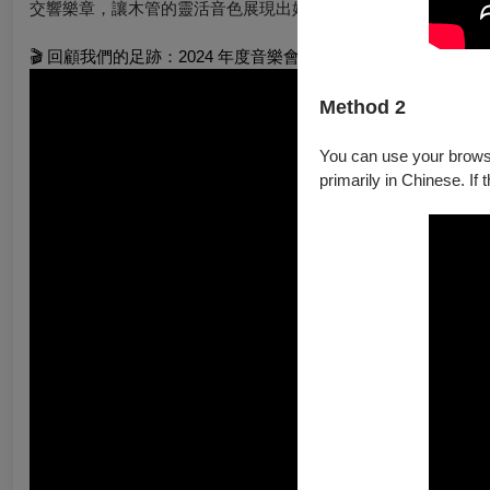
交響樂章，讓木管的靈活音色展現出媲美管弦樂團的壯闊波瀾與
🎬 回顧我們的足跡：2024 年度音樂會《傳承》紀錄片
Method 2
You can use your browser
primarily in Chinese. If 