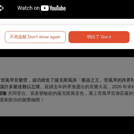
不再提醒 Don't show again
明白了 Got it
x管風琴音樂營，
成功締造了薩克斯風與「樂器之王」管風琴的跨界
讓許多樂迷難以忘懷。
延續去年跨界激盪出的音樂火花，2026 年
相瑜
共同登台。當多變敏銳的薩克斯風音色，遇上管風琴宏偉莊嚴的
度刷新你的聽覺極限！