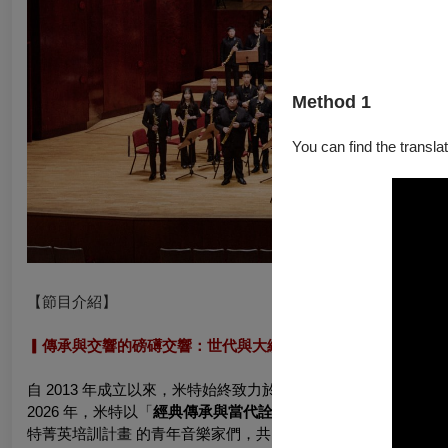
Method 1
You can find the translat
【節目介紹】
▎傳承與交響的磅礡交響：世代與大編制的對話
自 2013 年成立以來，
米特始終致力於探索薩克斯風演奏的極致
2026 年，米特以「
經典傳承與當代詮釋
」為核心重返國家音樂
特菁英培訓計畫 的青年音樂家們，
共同匯聚超過 60 位演奏家
，