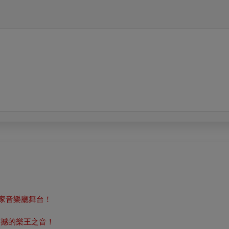
國家音樂廳舞台！
震撼的樂王之音！