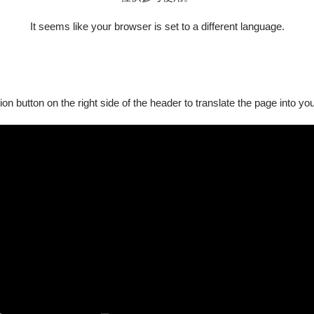
It seems like your browser is set to a different language.
ion button on the right side of the header to translate the page into y
可能
。《傳承》年度音樂會，見證著米特對薩克斯風聲響可能性的持
廳。在
藝術總監—— Lars Mlekusch
的帶領下，率領 MIT米特薩克斯風
共譜層次豐富的聲響篇章。
透過細膩的薩克斯風重奏編制，重新轉譯