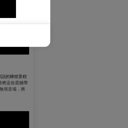
對話的輝煌里程
米特將這份震撼帶
無垠音場，將