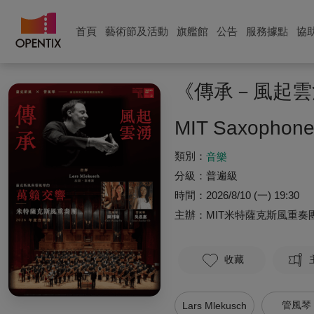
首頁
藝術節及活動
旗艦館
公告
服務據點
協
《傳承－風起雲
MIT Saxophone
類別：
音樂
分級：
普遍級
時間：
2026/8/10 (一) 19:30
主辦：
MIT米特薩克斯風重奏
收藏
管風琴
Lars Mlekusch