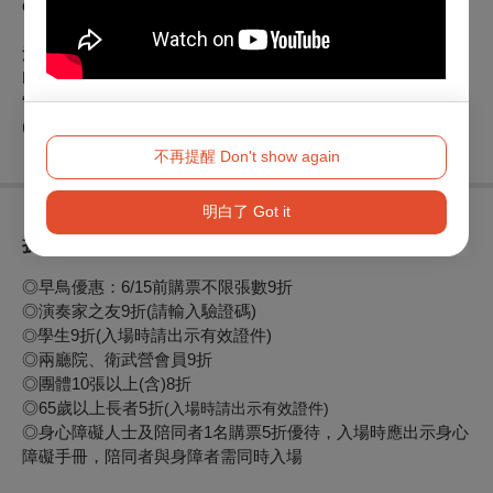
quartet
法蘭茲•約瑟夫•海頓：C大調第62號弦樂四重奏
Franz Joseph Haydn: String Quartet, No. 62, Op. 76, No. 3
“Emperor” mov. II
(主辦單位保有曲目異動權)
不再提醒 Don't show again
明白了 Got it
折扣方案
◎早鳥優惠：6/15前購票不限張數9折
◎演奏家之友9折(請輸入驗證碼)
學生9折(入場時請出示有效證件)
◎
◎兩廳院、衛武營會員9折
◎團體10張以上(含)8折
◎65歲以上長者5折
(入場時請出示有效證件)
◎身心障礙人士及陪同者1名購票5折優待，入場時應出示身心
障礙手冊，陪同者與身障者需同時入場