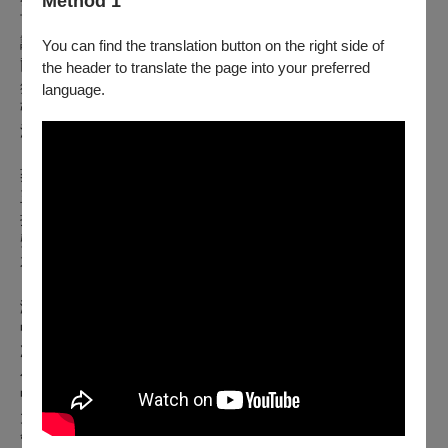
Method 1
百年的音樂旅程。曲目精選奧地利皇帝約瑟夫一世的宗教詠嘆
調《忘恩負義的靈魂》，以及邁爾、阿布雷希茨貝格、瓦根賽
You can find the translation button on the right side of
爾、澤什納等作曲家的莊嚴聖樂，細膩描繪18世紀神聖藝術的
the header to translate the page into your preferred
氛圍與精神張力。終曲則由義大利作曲家莎葛提為中音長號與
language.
弦樂四重奏所創作的組曲作結，展現現代語彙與古典精神之間
深度交融的對話。
蔡懷恩將以中音長號溫潤而深沉的音色，攜手次女高音范婷
玉、小提琴家姚舒婷、花苾茲和曾臺衍、中提琴家林筱純、大
提琴家林宏霖，以及鋼琴家吳明靜，共同編織一場跨越時代的
聲音風景。觀眾將在信仰與詠嘆之間，走入這座被遺忘的音樂
花園，靜靜聆聽來自巴洛克時代的心靈低語。
演出者
中音長號｜蔡懷恩
次女高音｜范婷玉
小提琴｜姚舒婷、花苾茲(台北)、曾臺衍(高雄)
中提琴｜林筱純
大提琴｜林宏霖
管風琴｜吳明靜