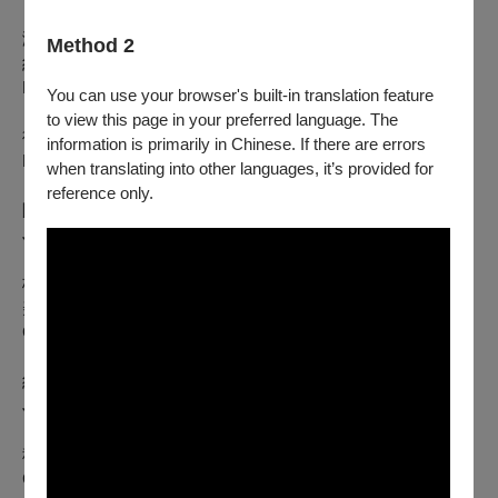
演出曲目
Method 2
約瑟夫一世：《忘恩負義的靈魂》
Emperor Joseph I: Alme Ingrate
You can use your browser's built-in translation feature
to view this page in your preferred language. The
魯伯特•伊格納茨•邁爾：《凡敬畏主的人有福》
information is primarily in Chinese. If there are errors
Rupert Ignaz Mayr: Beati Omnes
when translating into other languages, it’s provided for
reference only.
阿布雷希茨貝格：《主啊，受難詠嘆調》
Johann Georg Albrechtsberger: Aria de Passione Domine
格奧爾格•克里斯多福•華根彩：〈祂奇事的紀念 〉，選自《讚
美你，主啊》
Georg Christoph Wagenseil: “Memoriam” from Confitebor
約翰•格奧爾格•澤什納：《莊嚴詠嘆調》
Johann Georg Zechner: Aria Solemnus
科拉多•瑪莉亞•莎葛提：中音長號與弦樂四重奏組曲
Corrado Maria Saglietti: Suite for alto trombone and string