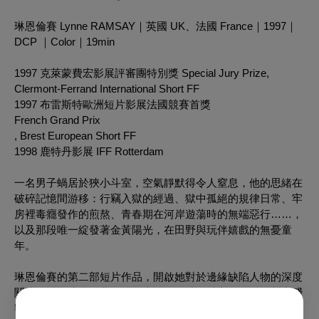
琳恩倫賽 Lynne RAMSAY｜英國 UK、法國 France｜1997｜
DCP ｜Color｜19min
1997 克萊蒙費宏影展評審團特別獎 Special Jury Prize,
Clermont-Ferrand International Short FF
1997 布雷斯特歐洲短片影展法國競賽首獎
French Grand Prix
, Brest European Short FF
1998 鹿特丹影展 IFF Rotterdam
一名男子蝸居於狹小斗室，空氣靜默得令人窒息，他的思緒在
破碎記憶間游移：行竊入獄的經過、獄中孤絕的規律日常、牢
房裡毒癮發作的煎熬、青春期在河岸遊蕩時的無端惡行
……
，
以及那段唯一綻發著金黃陽光，在田野與玩伴嬉戲的無憂童
年
。
琳恩倫賽的第二部短片作品，開啟她對於邊緣缺陷人物的深度
關注，透過迷亂的非線性敘事、不同時間軸交互滲透的聲音殘
響，以及撫觸肌膚般的身體官能意象，描摹一名毒癮者的枯槁