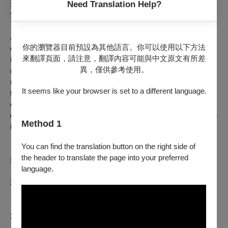
形體及混亂內在，深化她一貫對創傷經驗、感知裂隙的美學探
Need Translation Help?
索。
James, a gaunt recovering addict, drifts through a fragmented
你的瀏覽器目前預設為其他語言。你可以使用以下方法
existence haunted by intrusive memories of burglary,
來翻譯頁面，請注意，翻譯內容可能與中文原文有所差
imprisonment, and the torment of withdrawal. Confined to a
異，僅供參考使用。
narrow room, his mind slips between present isolation and
ruptured recollections: a canal-side incident in adolescence,
It seems like your browser is set to a different language.
the crimes that followed, and brief flashes of an innocent
childhood in sunlit fields. Lynne Ramsay's second short film
deploys a non-linear structure, layered soundscape, and tactile
Method 1
imagery to depict the disintegrating inner state of a lonely soul.
You can find the translation button on the right side of
the header to translate the page into your preferred
默文卡拉 Morvern Callar
language.
琳恩倫賽 Lynne RAMSAY｜英國 UK、加拿大 Canada｜2002
｜DCP ｜Color｜97min
2002 坎城影展導演雙週CICAE獎、青年評審團獎 CICAE
Award & Award of the Youth, Directors' Fortnight