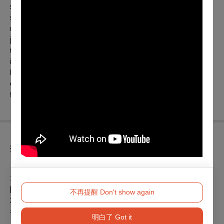
supermarket worker wakes to find her boyfriend dead by
suicide. She conceals the death, claims his unpublished
manuscript as her own, and embarks on an unexpected
journey of self-reinvention. Leaving her former life behind, she
travels to Spain with her best friend, oscillating between stifling
isolation and hedonistic encounters. Guided by a mixtape her
boyfriend left behind, her aimless search becomes a
compelling passage through grief, anonymity, and uncertain
freedom.
折扣方案
【文化幣使用及相關活動說明】
1. 凡持文化幣APP購買本中心電影票券，可享會員優惠價（僅
限於 OPENTIX 網站與 App 線上折抵，實體交易不適用）。
不再提醒 Don't show again
2. 憑文化幣購買「文化幣特選場票券」（場次有「文」圖樣
者），可享兩人同行，一人免費優惠（無法與其他優惠合併使
明白了 Got it
用）。