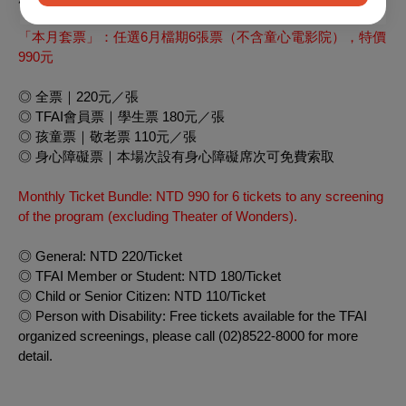
「本月套票」：任選6月檔期6張票（不含童心電影院），特價
990元
◎ 全票｜220元／張
◎ TFAI會員票｜學生票 180元／張
◎ 孩童票｜敬老票 110元／張
◎ 身心障礙票｜本場次設有身心障礙席次可免費索取
Monthly Ticket Bundle: NTD 990 for 6 tickets to any screening
of the program (excluding Theater of Wonders).
◎ General: NTD 220/Ticket
◎ TFAI Member or Student: NTD 180/Ticket
◎ Child or Senior Citizen: NTD 110/Ticket
◎ Person with Disability: Free tickets available for the TFAI
organized screenings, please call (02)8522-8000 for more
detail.