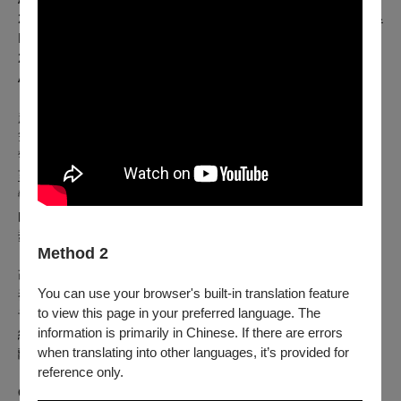
2002 英國獨立電影獎最佳女演員、技術成就獎 Best Actress &
Best Technical Achievement, British Independent Film Awards
2002 歐洲電影獎最佳女演員、攝影提名 Nominated for Best
Actress & Best Cinematographer, European Film Awards
超市女店員
默文
一覺醒來，發現男友自殺陳屍公寓，僅留下一
筆存款、一捲錄音帶，和一份未出版的小說書稿。她沒有報
警，反而冷靜清理好現場，並在小說作者欄寫下自己名字後寄
至出版社，一段屬於她的旅程就此展開。她與閨蜜逃離寒冷陰
鬱的蘇格蘭，遠赴陽光炙熱的西班牙海岸。遊走於斷裂而陌生
的風景時，她開始理解一切空虛的根源，以及那份渴望放逐的
蠢動慾望。
Method 2
改編自毛姆獎同名小說，本片宛如卡繆《異鄉人》的當代變
You can use your browser's built-in translation feature
奏，以低限敘事、攝人光影，深潛主角擺盪於哀悼與狂歡間的
to view this page in your preferred language. The
奇異狀態。全片聲景由男友遺留的混音帶貫串，選用地下絲
information is primarily in Chinese. If there are errors
絨、艾費克斯雙胞胎等樂團金曲，在碎裂聲光與節奏中書寫疏
when translating into other languages, it’s provided for
離，勾勒主角無處安放的漂泊靈魂。
reference only.
On a Christmas morning in wintry Scotland, a young