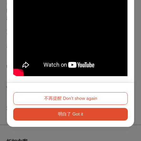
台灣文創發展股份有限公司
華山1914文化創意產業園區
新北市客家文化園區
更多資訊請關注
👉
►FB
粉絲專頁：
新生一號劇團
►IG
：
the_new_one_theatre
►
官方網站：
www.thenewonetheatre.com
不再提醒 Don't show again
＊如有本節目相關問題請電洽新生一號劇團（
0989-972-812
溫蒂）
明白了 Got it