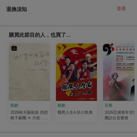
查看
退換須知
購買此節目的人，也買了...
戲劇
戲劇
音樂
2026秋天藝術節 四把
職男人生4-笑の祭典
2026亞洲青年管
椅子劇團 ✕ 大衛．吉
團訪台音樂會
塞森《如果我有寫信
給你》