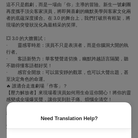
這不只是戲劇，而是一場由「你」主導的冒險。新生一號劇團
再度攜手頂尖客家演員，將即興喜劇的幽默美學與客家文化兩
者的底蘊深度揉合。在
3.0
的舞台上，我們打破所有框架，將
現場的突發狀況化為最精采的笑彈。
💥 3.0
的大膽嘗試：
·
靈感零時差：演員不只是表演者，而是你腦洞大開的執
行者。
·
客語新勢力：華客雙聲道切換，幽默跨越語言隔閡，聽
不聽得懂客語都好笑！
·
感官全開放：可以當安靜的觀眾，也可以大聲出題，甚
至決定角色的命運。
🔥
誰適合走進劇場「作客」？
【壓力解放者】
來現場看演員如何用生命逗你開心！將你的靈
感變成全場爆笑聲，讓你笑到肚子痛、煩惱全清空！
【文化好奇者】
誰說客家文化很傳統？來見證「戲曲」與「喜
劇」元素如何在即興中玩出當代客家新花樣！
Need Translation Help?
【驚喜愛好者】
厭倦了預設好的結局？這裡每一秒都是全新的
驚喜，就連演員都不知道下一秒會怎樣！
【全家同樂組】
內容輕鬆、互動滿分！帶上你的親朋好友，不