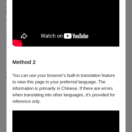
瑜
即興樂手｜楊易修
劇團經理｜李宥萱
行銷宣傳｜黃婠瑈
票務執行｜張心容
舞台監督｜余佳恩
技術統籌｜達樂工作室
人像攝影｜沈詠珩
Method 2
【
指導單位】
文化部（文化部國家語言整體發展方案支持，臺灣客語比例
You can use your browser's built-in translation feature
50％）
to view this page in your preferred language. The
客家委員會
information is primarily in Chinese. If there are errors
桃園市政府客家事務局
when translating into other languages, it’s provided for
臺北市政府客家事務委員會
reference only.
新北市政府客家事務局
【
協辦單位】
桃園市平鎮區義民里辦公處
平鎮區義民市民活動中心