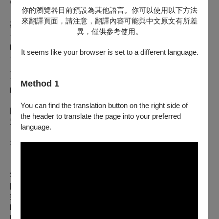
管大人小孩、叔婆伯母都能在這裡開懷大笑！
你的瀏覽器目前預設為其他語言。你可以使用以下方法
來翻譯頁面，請注意，翻譯內容可能與中文原文有所差
🎬
演出看點：零劇本不設限，好戲現場開箱
🎁
！
異，僅供參考使用。
·
「客」製化劇情
：觀眾席拋出的每一個詞彙，都是劇情
的關鍵轉折。
It seems like your browser is set to a different language.
·
打破第四面牆
：劇場不再是冰冷的黑盒子，而是你與演
員共創的遊樂場。
·
極致的即興節奏
：在笑聲中，見證演員如何在瞬息萬變
Method 1
的局勢中，接招並反擊。
You can find the translation button on the right side of
門票數量有限，手刀搶購！
🎟️ 🎟️ 🎟️
the header to translate the page into your preferred
別在門外觀望，
來跟我們一起「客」點什麼好戲！
language.
×
╳
〃
°
。
🎩 ×
╳
〃
°
。
🎭 ×
╳
〃
°
。
🎬×
╳
〃
°
。
🎤
〃
╳
×
【演職人員名單】
客語暨戲劇指導｜徐敏莉
團長暨即興總監｜張世暘
製作人｜張世暘
即興演員｜張世暘、劉富丞、李穎珍（臺北場）、邱孟姍（桃
園場、臺北場）、杜柏諭（桃園場、新北場）、施亦珊、徐彥