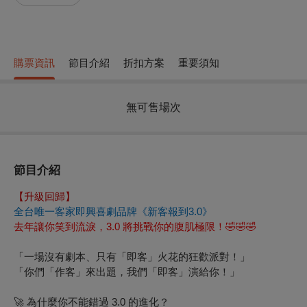
購票資訊
節目介紹
折扣方案
重要須知
無可售場次
節目介紹
【升級回歸】
全台唯一客家即興喜劇品牌
《新客報到
3.0
》
去年讓你笑到流淚，
3.0
將挑戰你的腹肌極限！
🤣🤣🤣
「一場沒有劇本、只有「即客」火花的狂歡派對！
」
「你們「作客」來出題，我們「即客」演給你！」
🚀
為什麼你不能錯過
3.0
的進化？