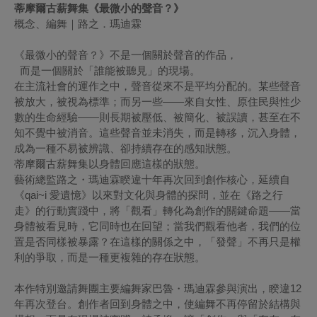
蒂摩爾古薪舞集《最微小的聲音？》
概念、編舞｜路之．瑪迪霖
《最微小的聲音？》不是一個關於聲音的作品，
而是一個關於「誰能被聽見」的現場。
在主流社會的運作之中，聲音從來不是平均分配的。某些聲音
被放大，被視為標準；而另一些——來自女性、原住民與性少
數的生命經驗——則長期被壓低、被簡化、被誤讀，甚至在不
知不覺中被消音。這些聲音並未消失，而是轉移，沉入身體，
成為一種不易被辨識、卻持續存在的感知狀態。
蒂摩爾古薪舞集以身體回應這樣的狀態。
藝術總監路之・瑪迪霖睽違十年再次回到創作核心，延續自
《qai~i 愛遺憶》以來對文化與身體的探問，並在《路之行
走》的行動實踐中，將「觀看」轉化為創作的關鍵命題——當
身體被看見時，它同時也在回望；當我們觀看他者，我們的位
置是否同樣被暴露？在這樣的關係之中，「發聲」不再只是權
利的爭取，而是一種更複雜的存在狀態。
本作特別邀請舞團主要編舞家巴魯・瑪迪霖參與演出，睽違12
年再次登台。創作者回到身體之中，使編舞不再停留於結構與