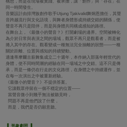
構想，而是在現場被實踐、被承擔，讓「創作」與「存在」在
同一時間發生。
音樂設計由排灣族創作歌手Utjung Tjakivalid舞炯恩擔任，其聲
音跨越流行與文化語境，與舞者身體形成持續交錯的關係，使
聲音不再只是陪伴，而是與身體共同構成感知的路徑。
在舞台上，《最微小的聲音？》打開劇場的邊界。空間被轉化
為介於日常與表演之間的場域，觀眾不再只是觀看者，而是被
捲入其中的存在。觀看變成一種無法完全抽離的狀態——一種
關於距離、位置與感知的持續變動。
適逢蒂摩爾古薪舞集成立二十週年，本作納入部落年輕世代的
身體，使不同時間層的經驗在同一場域之中交錯。這不只是傳
承，而是一條仍在行走的文化路徑，在身體之中持續運作，並
在每一次演出之中被重新經驗。
《最微小的聲音？》不提供答案。
它讓觀眾停留在一個不穩定的位置——
當聲音微小到幾乎無法被聽見時，
問題不再是他們說了什麼，
而是，我們是否仍願意聽。
▐ 形象劇照 ▐