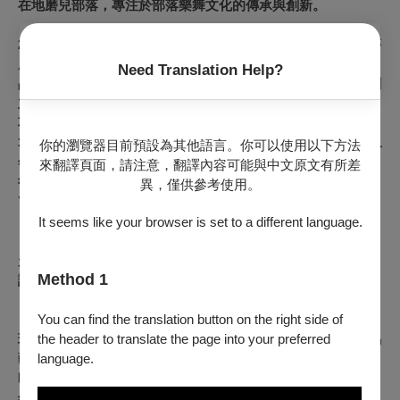
在地磨兒部落，專注於部落樂舞文化的傳承與創新。
2006年創立臺灣首支以排灣族文化為主體的當代全職舞團「蒂
摩爾古薪舞集」。從2009年至2024年間，統籌了17支演出作
Need Translation Help?
品，並率領團隊在歐洲、北美洲及亞洲地區演出。2014年，創
立排灣族當代舞蹈教學系統，並研發出「排灣當代身體訓練技
巧」。2018年，發起了「TJIMUR藝術生活節」，至今已邀請
30位國際藝術家到部落駐村，推動在地文化與國際對話。2021
你的瀏覽器目前預設為其他語言。你可以使用以下方法
年，榮獲原住民族傑出成就獎，並與巴魯．瑪迪霖被《表演藝
來翻譯頁面，請注意，翻譯內容可能與中文原文有所差
術雜誌》評選為舞蹈類年度人物（PAR People of the
異，僅供參考使用。
Year）。
It seems like your browser is set to a different language.
自2022年起，他以行為藝術探索女性議題，以作品《路之行
走》作為與世界對話的窗口。這一轉變不僅彰顯了對當代社會
Method 1
議題的深刻關注，也展示了在藝術表達上的創新探索。
You can find the translation button on the right side of
《路之行走》已在多個重要國際舞台上展出，證明其作品在全
the header to translate the page into your preferred
球藝術界的影響力和吸引力。近年展出包括2024年德國「威瑪
language.
藝術節」、臺灣「艋舺國際舞蹈節」、葡萄牙「新蒙特莫爾的
時光劇院 O Espaço do Tempo 國際藝術家駐村計畫」、2023
年於屏東三地村「TJIMUR藝術生活節」、「南國舞蹈節」及