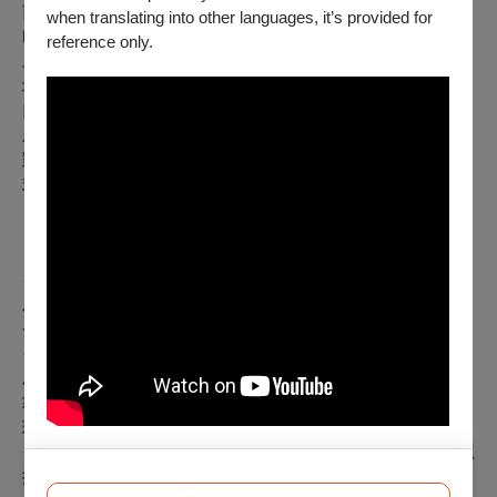
而是持續運作；舞蹈不只是形式，而是一種承載記憶、關係與
when translating into other languages, it’s provided for
時間的存在方式。
reference only.
二十年來，舞團足跡遍及歐、亞、美洲，累積國際演出逾200
場，作品獲英國《Total Theatre》讚譽為「通往未知文化的窗
口」。蒂摩爾的獨特之處，在於不以文化為素材，而是讓文化
成為身體本身，使排灣的存在，直接進入當代。
對蒂摩爾而言，舞蹈不是表演，而是一種文化持續活著的方
式。
▐ 團隊重要經歷 ▐
✦ 自2010年至今，連續16年榮獲「Taiwan Top 演藝團隊」，
為臺灣當代表演藝術中少數長期穩定輸出國際的重要團隊之
一。
✦ 創團至今累積國際演出逾200場，足跡遍及歐洲與亞洲，並
為少數受邀於英國巡演的臺灣當代舞團之一；同時受邀進駐倫
敦當代舞蹈中心 The Place，進行專業工作坊與深度交流，展
現其於國際專業場域的高度認可。
✦ 英國《Total Theatre》評價其作品「如同一扇窗，帶領觀眾
探索未知的文化」，並指出其創作具有「溫柔而強烈」的能