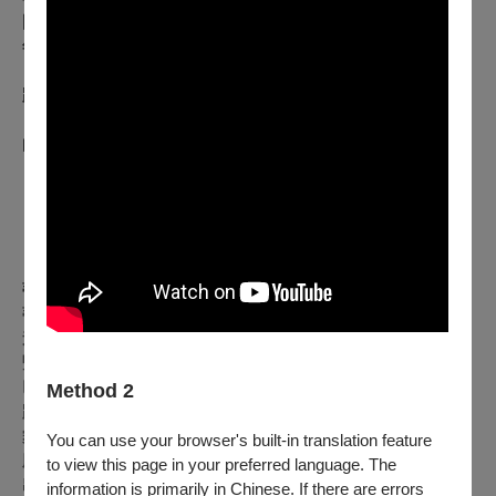
國立台灣美術館「情不為何物─2022台灣美術雙年展」、2022
年於衛武營國家藝術文化中心「臺灣舞蹈平台」演出。
路之期望未來能在更多的國際舞台上展現他的藝術創作，通過
《路之行走》及其他作品，讓觀眾透過行為藝術深刻理解藝術
的多重層次及其對自我認識的深遠影響。
▐ 團隊介紹 ▐
蒂摩爾古薪舞集 TJIMUR DANCE THEATRE
蒂摩爾古薪舞集為臺灣首支以排灣族當代為主體的全職舞團，
連續16年獲選為Taiwan Top表演藝術團隊。自2006年由團長
暨藝術總監路之・瑪迪霖創立以來，與舞蹈總監暨主要編舞家
巴魯・瑪迪霖，共同建立出一條從部落出發、直面當代的創作
Method 2
路徑。
舞團以屏東三地門地磨兒部落為根據地，從長期生活與古謠聲
You can use your browser's built-in translation feature
腔之中，發展出「以歌入舞、以舞引歌」的創作方法，並建構
to view this page in your preferred language. The
出「tjimur身體技巧」。在這樣的身體之中，文化不被再現，
information is primarily in Chinese. If there are errors