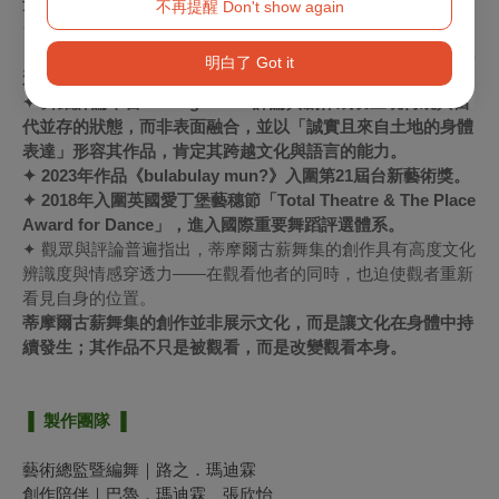
量，能引導觀眾進入不同文化的感知狀態。
不再提醒 Don't show again
✦ 英國媒體
The Reviews Hub
指出，其作品具高度情感連結
（compassionate），並特別強調「聲音與身體並行」的表現
明白了 Got it
形式，使舞蹈從視覺經驗轉化為關於關係與存在的感知過程。
✦ 舞蹈評論平台
SeeingDance
評論其創作成功呈現傳統與當
代並存的狀態，而非表面融合，並以「誠實且來自土地的身體
表達」形容其作品，肯定其跨越文化與語言的能力。
✦ 2023年作品《bulabulay mun?》入圍第21屆台新藝術獎。
✦ 2018年入圍英國愛丁堡藝穗節「Total Theatre & The Place
Award for Dance」，進入國際重要舞蹈評選體系。
✦ 觀眾與評論普遍指出，蒂摩爾古薪舞集的創作具有高度文化
辨識度與情感穿透力——在觀看他者的同時，也迫使觀者重新
看見自身的位置。
蒂摩爾古薪舞集的創作並非展示文化，而是讓文化在身體中持
續發生；其作品不只是被觀看，而是改變觀看本身。
▐ 製作團隊 ▐
藝術總監暨編舞｜路之．瑪迪霖
創作陪伴｜巴魯．瑪迪霖、張欣怡