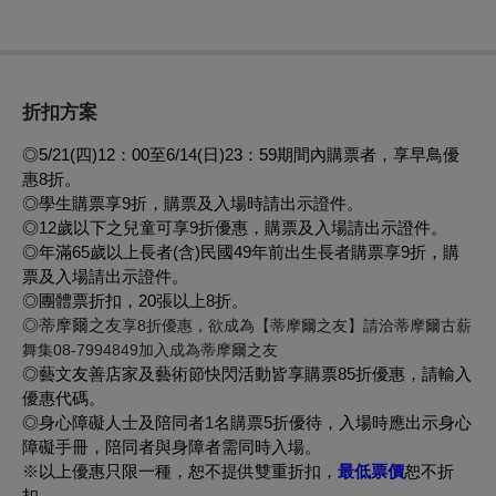
折扣方案
◎5/21(四)12：00至6/14(日)23：59期間內購票者，享早鳥優
惠8折。
◎學生購票享9折，購票及入場時請出示證件。
◎12歲以下之兒童可享9折優惠，購票及入場請出示證件。
◎年滿65歲以上長者(含)民國49年前出生長者購票享9折，購
票及入場請出示證件。
◎團體票折扣，20張以上8折。
◎
蒂摩爾之友
享
8
折優惠，欲成為【蒂摩爾之友】請洽蒂摩爾古薪
舞集
08-7994849
加入成為蒂摩爾之友
◎藝文友善店家及藝術節快閃活動皆享購票85折優惠，請輸入
優惠代碼。
◎身心障礙人士及陪同者1名購票5折優待，入場時應出示身心
障礙手冊，陪同者與身障者需同時入場。
※以上優惠只限一種，恕不提供雙重折扣，
最低票價
恕不折
扣。