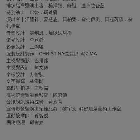
排練指導暨演出者｜楊淨皓、舞祖．達卜拉旮茲
特別演出｜巴魯．瑪迪霖
演出者｜江聖祥、蒙慈恩、日柏樂．旮扎伊嵐、日蕬芮蕬．旮
扎伊嵐
音樂設計｜舞炯恩．加以法利得
燈光設計｜李意舜
影像設計｜王鴻駿
服裝設計製作｜CHRISTINA包麗那 @ZIMA
主視覺攝影｜巴卅席
主視覺設計｜陳文德
字樣設計｜方智弘
文字撰寫｜林湛閎
高跟鞋指導｜王秋茹
技術統籌暨舞台監督｜陸秀儀
音訊視訊技術統籌｜黃尉育
宣傳影像暨演出拍攝紀錄｜黎宇文 @好順景藝術工作室
運動按摩師｜黃智傑
團務經理｜邱書婷