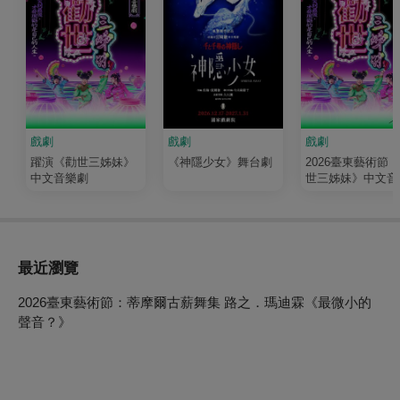
戲劇
戲劇
戲劇
躍演《勸世三姊妹》
《神隱少女》舞台劇
2026臺東藝術節
中文音樂劇
世三姊妹》中文音
劇｜暖心臺東版
最近瀏覽
2026臺東藝術節：蒂摩爾古薪舞集 路之．瑪迪霖《最微小的
聲音？》