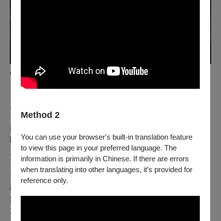
credit ：Johan Persson
原作：宮﨑駿
Method 2
改編：約翰・凱爾德
You can use your browser's built-in translation feature
聯合改編：今井麻緒子
to view this page in your preferred language. The
原創音樂：久石讓
information is primarily in Chinese. If there are errors
when translating into other languages, it’s provided for
音樂監製・管弦樂編排・編曲：布拉德・哈克
reference only.
助理音樂監製・管
弦
樂編排・Ableton 編程：康納・基蘭
舞台設計：約翰・鮑澤
木偶設計・指導：託比・奧里耶