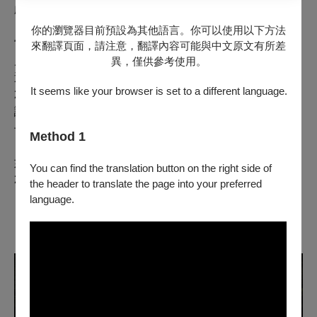
劇史上的名作。
你的瀏覽器目前預設為其他語言。你可以使用以下方法
當時，帝國劇場幻化為故事中的「湯屋」，將觀眾帶入那
來翻譯頁面，請注意，翻譯內容可能與中文原文有所差
片「不可思議的小鎮」。凱爾德對原著電影的崇高敬意滲
異，僅供參考使用。
透於每一處細節，使該作作為
戲劇
作品獲得了極高評價。
It seems like your browser is set to a different language.
2022年5月，全體演職人員榮獲菊田一夫演劇大賞。毫不
誇張地說，本作已
成為
一部震撼人心的舞台作品載入史
冊。
Method 1
如今，
《神隱少女》舞台劇
正走向世界。
You can find the translation button on the right side of
2024年的倫敦公演在英國歷史悠久的戲劇獎
the header to translate the page into your preferred
「WHATSONSTAGE AWARDS」中奪得「最佳新劇獎」
language.
（Best New Play）。