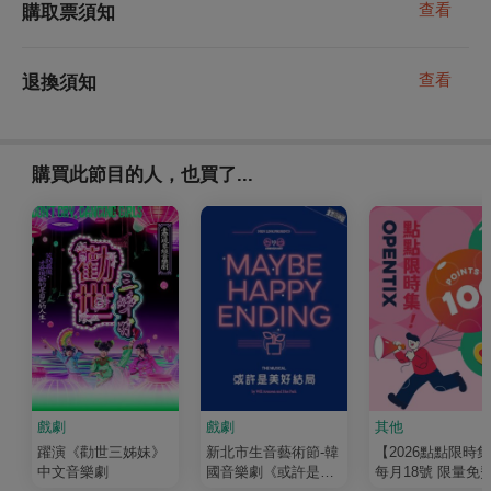
查看
購取票須知
查看
退換須知
購買此節目的人，也買了...
戲劇
戲劇
其他
躍演《勸世三姊妹》
新北市生音藝術節-韓
【2026點點限時
中文音樂劇
國音樂劇《或許是美
每月18號 限量免