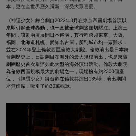
本，更在全世界歷久彌新，深受大眾喜愛。
《神隱少女》舞台劇自2022年3月在東京帝國劇場首演以
來即引起全球轟動，也一直被全球劇迷熱切關注。上演三
年間，該劇兩度展開日本巡演，其行程跨越東京、大阪、
福岡、北海道札幌、愛知名古屋，所到城市均一票難求，
並在2024年登上倫敦西區
倫敦大劇院
。倫敦演出是日本舞
台劇歷史上，日語劇目在海外的最大規模演出，也是東寶
劇團歷史首次舉辦如此大型的海外演出活動。
倫敦大劇院
為倫敦西區規模最大的劇場之一，現場擁有約2300個座
位，
《神隱少女》舞台劇
在倫敦共演出135場，演出期間
座無虛席，吸引了約30萬觀眾。