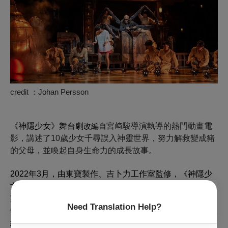
credit ：Johan Persson
《神隱少女》舞台劇
改編自
宮﨑駿導演執導的熱門動畫電
影，講述了10歲少女千尋誤入神靈世界，努力解救變成豬
的父母，並喚起自身生命力的成長故事。
2022年3月，由東寶製作、吉卜力工作室監修，
《神隱少
女》舞台劇
於東京帝國劇場進行世界首演。本作由英國皇
家莎士比亞劇團（RSC）名譽副總監約翰
・
凱爾德（John
Need Translation Help?
Caird）負責改編與執導。
凱爾德
曾擔任《悲慘世界》原版
編排與導演，並創作出《騎士物語》、《長腿叔叔》等戲