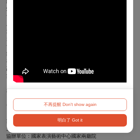
編舞・舞台調度：井手茂太
燈光設計：勝柴次朗
音響設計：山本浩一
服裝設計：中原幸子
造型設計：宮內宏明
多媒體設計：栗山聰之
音樂總監：深澤惠梨香
舞台總監：北條孝
導演助理：今井麻緒子
副導演：永井誠
製作人：尾木晴佳
導演：約翰・凱爾德
不再提醒 Don't show again
協力單位：吉卜力工作室
明白了 Got it
製作單位：東寶
株式會社
主辦單位：聯合數位文創股份有限公司
協辦單位：國家表演藝術中心國家兩廳院