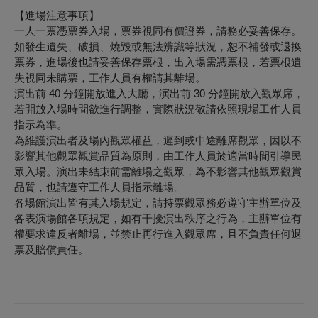
【進場注意事項】
一人一票憑票券入場，票券視同有價證券，請務必妥善保存。
如發生遺失、破損、燒毀或無法辨識等狀況，恕不補發或退換
票券，進場後也請妥善保存票根，出入場需憑票根，若票根遺
失視同未購票，工作人員有權請其離場。
演出前 40 分鐘開放進入大廳，演出前 30 分鐘開放入觀眾席，
若開放入場時間欲進行調整，實際狀況敬請依照現場工作人員
指示為準。
為維護演出者及場內觀眾權益，遲到或中途離席觀眾，因以不
影響其他觀眾觀賞品質為原則，由工作人員於適當時間引導民
眾入場。演出未結束前需離場之觀眾，為不影響其他觀眾觀賞
品質，也請遵守工作人員指示離場。
各場館演出皆有其入場規定，請持票觀眾務必遵守主辦單位及
各表演場館各項規定，如有干擾演出秩序之行為，主辦單位有
權要求違反者離場，並禁止再行進入觀眾席，且不負責任何退
票及賠償責任。