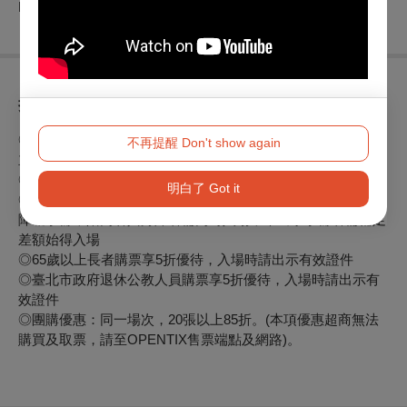
http://www.cornychickentheatre.com/
折扣方案
◎
三劇頭聯名卡—相劇卡購票享85折優惠
。
不再提醒 Don't show again
立即申辦三劇頭聯名卡
◎兩廳院會員購票享9折優惠
明白了 Got it
◎身心障礙人士及陪同者1名購票5折優待，入場時應出示身心
障礙手冊，陪同者與身障者需同時入場，未出示手冊者需補足
差額始得入場
◎65歲以上長者購票享5折優待，入場時請出示有效證件
◎臺北市政府退休公教人員購票享5折優待，入場時請出示有
效證件
◎團購優惠：同一場次，20張以上85折。(本項優惠超商無法
購買及取票，請至OPENTIX售票端點及網路)。