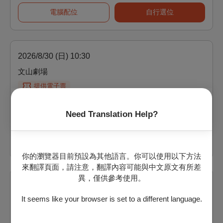
電腦配位
自行選位
2026/8/30 (日) 10:30
文山劇場
提供電子票
剩：105
Need Translation Help?
票價：
350
電腦配位
自行選位
你的瀏覽器目前預設為其他語言。你可以使用以下方法
來翻譯頁面，請注意，翻譯內容可能與中文原文有所差
異，僅供參考使用。
2026/8/30 (日) 14:30
It seems like your browser is set to a different language.
文山劇場
提供電子票