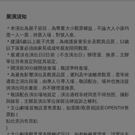
展演須知
＊本演出為親子節目，為尊重大小觀眾權益，不論大人小孩均
需一人一票，持票入場，對號入座。
＊建議5歲以上親子共賞，為維護孩童安全及觀賞品質，12歲
以下孩童必須由家長或成年親友陪同觀賞。
＊最遲須在演出日2日前（不含演出日）辦理退、換票，主辦
單位另有規定則從其規定。
＊開演前30分鐘開放進場，敬請準時進場。
＊為避免影響演出及觀賞品質，遲到及中途離席觀眾，需等候
適當之演出段落，由專人引導入場，敬請配合。場外也無法提
供演出同步畫面，亦不辦理退換票。
＊敬請配合演出場地規定，演出過程非經同意不得拍照、攝影
與錄音，主辦及演出單位保留法律追訴之權利。
＊文山劇場並無設置售票點，如需購/取票煩請至OPENTIX售
票點 (
點此查詢售票點
)
＊文山劇場觀眾席為階梯式設計，如有輪椅席需求，請電洽主