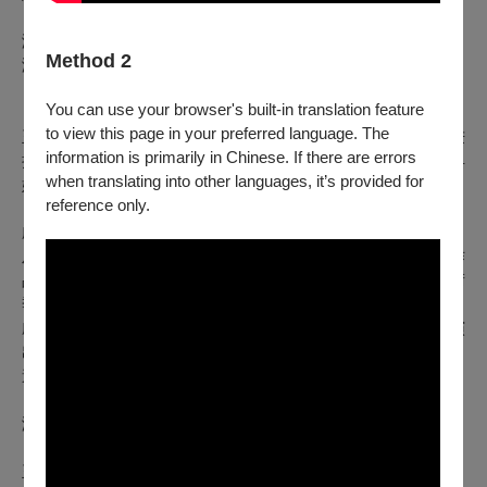
演出形式：戲劇
Method 2
演出長度：約70分鐘 (無中場休息)
You can use your browser's built-in translation feature
｜劇團介紹｜
to view this page in your preferred language. The
玉米雞劇團自成立於2003 年，深耕親子劇場逾 20 年。我們秉
information is primarily in Chinese. If there are errors
持「不說教」的創作理念，深信「好好說個故事」本身即兼具
when translating into other languages, it’s provided for
娛樂與教育意義。
reference only.
劇團除擁有原創《童話八卦》IP 系列外，亦與「台灣弦樂團」
及「玎酉擊樂」跨界合作，將古典音樂變為視覺化的劇場作
品，並多次受台積電文教基金會委託，製作「台積心築藝術
季」主要節目。
劇團以古典為基底，融入現代思維，打造兼具娛樂與哲學的演
出，實踐親子共樂的精神。至今累積演出超過 1,000 場，吸引
逾 50 萬人次進場觀賞。
演員：仇泠/蔡旭峰/王崇誌/張佳涵/ 吳淳育
玉米雞劇團官網：