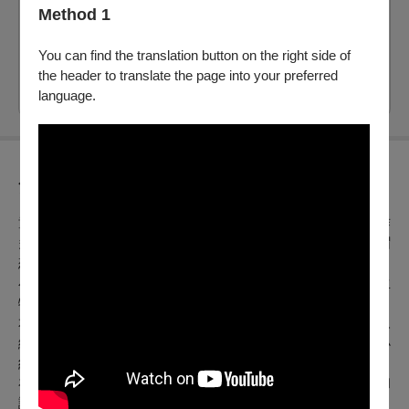
Method 1
剩：90
票價：
350
You can find the translation button on the right side of
the header to translate the page into your preferred
電腦配位
自行選位
language.
節目介紹
童話界神探小紅帽與助手毛毛小六狼，一天早上，兩人在工作
多年的事務所，突然陷入了重複循環的神祕時空。正當小紅帽
想要搞清楚，為什麼掉入時空的縫隙，這時冰箱竟傳出異響，
小紅帽以為是小六狼藏了什麼秘密，結果是來自未來的神秘生
物......
本劇融合互動推理與童趣版的「天能」概念，將抽象的環境永
續（SDGs）議題轉化為具備高度娛樂性的偵探故事。透過小
紅帽的解謎過程，引導觀眾思考時空循環與氣候變遷的關聯，
在層層翻轉的劇情中，帶領大小偵探共同守護世界的平衡與和
諧。