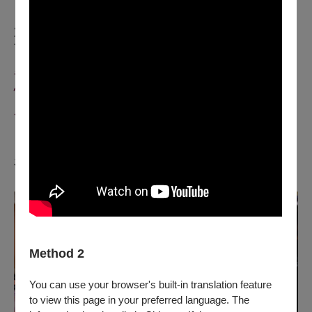
※互動推球之路線為隨機進行，恕無法指定或保證推球至特定
座位區域；基於安全考量，部分場館高樓層觀眾席將不實施此
互動，如介意此互動形式，敬請斟酌購票。
各位小勇士千萬不要錯過，
快來和龍馬一起挑戰重重難關，
成為真正的英雄！
🏹
歡迎大小勇者穿上你最帥氣的裝備，
在這裡完成屬於你的勇者試煉吧！
🏹
Method 2
You can use your browser's built-in translation feature
to view this page in your preferred language. The