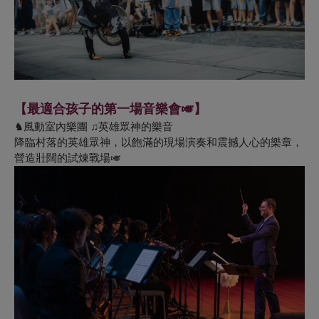
【最適合孩子的第一場音樂會🎺】
♞風動室內樂團 ♫英雄眾神的樂音
降臨村落的英雄眾神，以飽滿的現場演奏和震撼人心的樂章，
營造壯闊的試煉戰場🎺