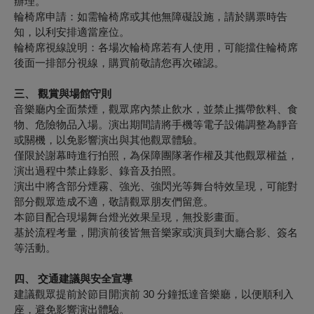
辦理。
輪椅席申請：如需輪椅席或其他無障礙設施，請於購票時告
知，以利安排適當座位。
輪椅席視線說明：各場次輪椅席若有人使用，可能擋住輪椅席
後面一排部分視線，購買前敬請您再次確認。
三、 觀賞與場館守則
音樂廳內全面禁煙，觀眾席內禁止飲水，並禁止攜帶飲料、食
物、危險物品入場。演出期間請將手機等電子設備調整為靜音
或關機，以免影響演出與其他觀眾體驗。
僅限於謝幕時進行拍照，為保障團隊著作權及其他觀眾權益，
演出過程中禁止錄影、錄音及拍照。
演出中將含部分煙霧、強光、強閃光等舞台特效呈現，可能對
部分觀眾造成不適，敬請觀眾朋友們留意。
本節目配合現場舞台燈光效果呈現，無投影畫面。
基於流程考量，開演前後皆無音樂家或演員到大廳合影、簽名
等活動。
四、 交通建議與安全宣導
建議觀眾提前於節目開演前 30 分鐘抵達音樂廳，以便順利入
座，避免影響演出體驗。