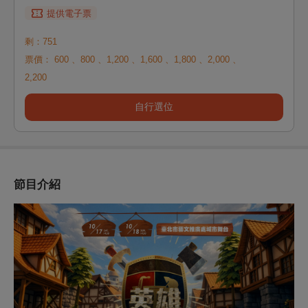
提供電子票
剩：751
票價：
600
、
800
、
1,200
、
1,600
、
1,800
、
2,000
、
2,200
自行選位
節目介紹