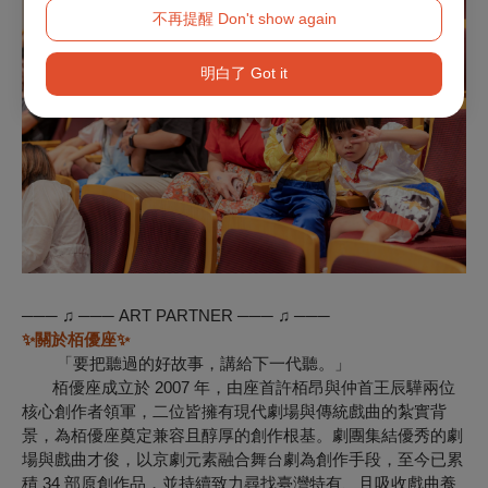
不再提醒 Don't show again
明白了 Got it
─── ♫ ─── ART PARTNER ─── ♫ ───
✨
關於栢優座
✨
「要把聽過的好故事，講給下一代聽。」
栢優座成立於 2007 年，由座首許栢昂與仲首王辰驊兩位
核心創作者領軍，二位皆擁有現代劇場與傳統戲曲的紮實背
景，為栢優座奠定兼容且醇厚的創作根基。劇團集結優秀的劇
場與戲曲才俊，以京劇元素融合舞台劇為創作手段，至今已累
積 34 部原創作品，並持續致力尋找臺灣特有、且吸收戲曲養