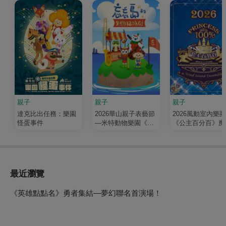
親子
親子
親子
達克比出任務：樂園
2026華山親子表藝節
2026風動室內樂團
怪蛋事件
—米特動物樂園《忘
《公主百分百》魔
忘島的失物招領處》
冒險
最近瀏覽
《英雄點點名》勇者集結—夢幻聯名首演場！