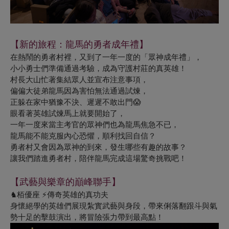
【新的旅程：龍馬的勇者成年禮】
在熱鬧的勇者村裡，又到了一年一度的「眾神成年禮」，
小小勇士們準備通過考驗，成為守護村莊的真英雄！
村長大山忙著集結眾人並宣布注意事項，
偏偏大徒弟龍馬因為害怕無法通過試煉，
正躲在家中猶豫不決、遲遲不敢出門😱
眼看著英雄試煉馬上就要開始了，
一年一度來當主考官的眾神們也為龍馬焦急不已，
龍馬能不能克服內心恐懼，順利找回自信？
勇者村又會因為眾神的到來，發生哪些有趣的故事？
讓我們踏進勇者村，陪伴龍馬完成這場驚奇挑戰吧！
【武藝與樂章的巔峰聯手】
♞栢優座 ⚡傳奇英雄的真功夫
身懷絕學的英雄們展現紮實武藝與身段，帶來俐落翻跟斗與氣
勢十足的擊鼓演出，將冒險張力帶到最高點！