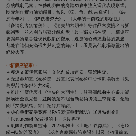
分的戲劇元素，在傳統戲曲的身體功底中注入當代表現形式。
團隊創作實力備受矚目，曾以《獨、角、戲 吉嶽切》、《惡
虎青年Z》、《降妖者齊天》、《大年初一前晚的那頓飯》、
《多情劍客無情劍》、《消失的六期生》等作品六度提名台新
藝術獎，並入圍首屆臺北戲劇獎「最佳獨立精神獎」。栢優座
要讓無論是喜愛現代戲劇的觀眾，還是傾心傳統曲藝的戲迷，
都能在這個充滿張力與創意的舞台上，看見當代劇場激盪出的
絕妙火花。
♾️
栢優座
記事
♾️
🔸獲選文策院第四屆「文化創業加速器」獲選團隊。
🔸受邀參加臺北藝術節，於臺北表演藝術中心球劇場演出《鬼
島學苑進修部》共3場。
🔸推出年度代表作《消失的六期生》，於臺灣戲曲中心多功能
廳演出全數完售，並榮獲第22屆台新藝術獎第三季提名、鏡新
聞「文藝賦格」節目紀錄片專訪。
🔸核心藝術家受邀獲《PAR表演藝術雜誌》10月特別企劃
「Feature藝術家背後的手」深度專訪。
🔸劇團創作能量豐沛，2023年推出《上吧！義勇兵》、《忠臣
鑑─臥龍與冢虎》、《花豹京劇鑼鼓諮商課》以及《栢優節氣