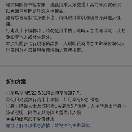
場館周圍停車位有限，建議搭乘大眾交通工具前來欣賞表演，
以免因停車問題耽誤入場權益。
如有感冒症狀或身體不適，請佩戴口罩以維護自身與他人健
康。
行走及上下樓梯時，請勿使用手機，隨時留意周遭環境，以避
免影響他人或發生意外。
本演出同步進行現場攝錄影，入場即視為同意主辦單位將個人
肖像用於本節目與後續活動之宣傳推廣。
折扣方案
◎早鳥期間5/22-5/31購票即享優惠7折。
◎使用兆豐銀行信用卡結帳，即可享有88折優惠！
◎身心障礙人士及陪同者1名購票5折優待，入場時應出示身心
障礙證明，陪同者與身障者需同時入場。
★各項優惠恕不合併使用。
如欲了解各項優惠詳情，歡迎洽詢主辦單位。