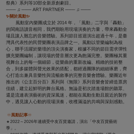
祭典》系列等10部全新原創劇目。
─── ♫ ─── ART PARTNER ─── ♫ ───
✨
關於風動
✨
風動室內樂團成立於 2014 年，「風動」二字與「轟動」
的閩南語讀音相同，我們期盼用現場演奏的力量，帶來轟動全
場且讓人難忘的音樂體驗。系列節目巡迴演出超過十年，是臺
灣具代表性的民營樂團表演品牌之一。風動以管樂編制為核
心，聯手活躍於樂壇的頂尖演奏家，根據不同的節目需求彈性
擴充樂團編制，讓現場的聲音層次更為飽滿完整。樂團極其重
視舞台上的每一個細節，從樂曲的重新改編、精緻的技術整
合，到多媒體與聲光效果的搭配，都經過團隊的細細琢磨，齊
心打造出兼具音樂性與流暢敘事的完整音樂會體驗。樂團近年
推出的《公主百分百》系列與《無限》系列音樂會皆締造票房
佳績，建立起鮮明的舞台風格。無論是初次踏進場館的聽眾、
還是流連表演藝術的資深風迷，都能在風動生動且親近的製作
中，遇見讓人心動的現場演奏，收穫滿溢的共鳴與深刻感動。
♾️
風動記事
♾️
🔸2022～2026年連續受中友百貨邀請，演出「中友百貨藝術
季」。