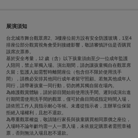
展演須知
台北城市舞台觀眾席2、3樓座位前方設有安全防護玻璃，1至4
排座位部分觀賞視角會受到接縫影響，敬請審慎評估是否購買
該席次票券。
基於安全考量，12 歲（含）以下孩童須由至少一位成年監護
人陪同，禁止單獨入場。演出期間，請勿讓孩童獨自在觀眾席
久留；監護人如需暫時離開座位（包含但不限於使用洗手
間），請務必安排其他同行成年者留守照顧。若無其他成年人
同行，請帶著孩童一同行動，切勿將其獨自留在場內。
為維護觀賞體驗，請於節目開始前使用洗手間。遲到或演出進
行期間需使用洗手間的觀眾，僅可於曲目間或指定時間入場，
請依照工作人員指示耐心等候。未遵從指示者，主辦單位保留
拒絕入場權利，且恕不退款。
為尊重觀眾權益，敬請隨行家長與孩童購買相同票價之座位，
入場時不論年齡均需一人一票入場，未依規定購票者需照章補
票，否則無法入場且恕不退款。