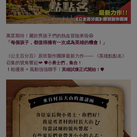
萬眾期待！屬於男孩子們的熱血冒險來啦😆
「每個孩子，都值得擁有一次成為英雄的機會！」
《公主百分百》原班製作團隊最新力作—— 《英雄點點名》
召集的號角響起📯
🛡️
小勇士們，集合！
！
栢優座 × 風動強強聯手！
英雄試煉正式開始！
🛡️