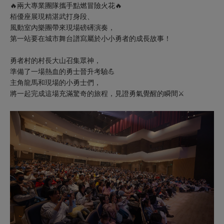
🔥
兩大專業團隊攜手點燃冒險火花🔥
栢優座展現精湛武打身段、
風動室內樂團帶來現場磅礡演奏，
第一站要在城市舞台譜寫屬於小小勇者的成長故事！
勇者村的村長大山召集眾神，
準備了一場熱血的勇士晉升考驗💪
主角龍馬和現場的小勇士們，
將一起完成這場充滿驚奇的旅程，見證勇氣覺醒的瞬間⚔️