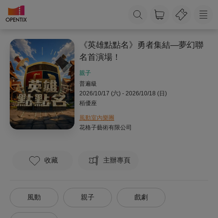
《英雄點點名》勇者集結—夢幻聯
名首演場！
親子
普遍級
2026/10/17 (六) - 2026/10/18 (日)
栢優座
風動室內樂團
花格子藝術有限公司
收藏
主辦專頁
風動
親子
戲劇