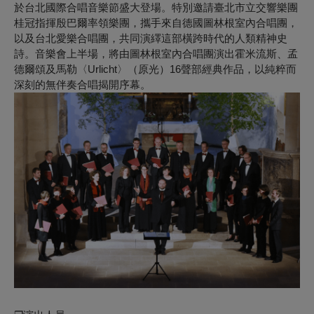
於台北國際合唱音樂節盛大登場。特別邀請臺北市立交響樂團
桂冠指揮殷巴爾率領樂團，攜手來自德國圖林根室內合唱團，
以及台北愛樂合唱團，共同演繹這部橫跨時代的人類精神史
詩。音樂會上半場，將由圖林根室內合唱團演出霍米流斯、孟
德爾頌及馬勒〈Urlicht〉（原光）16聲部經典作品，以純粹而
深刻的無伴奏合唱揭開序幕。