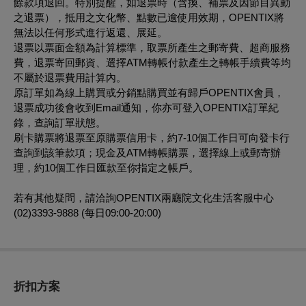
餘款項退回。特別提醒，如退票時（含換、補票及因節目異動
之退票），抵用之文化幣、點數已逾使用效期，OPENTIX將
無法以任何形式進行返還、展延。
退票以票面金額為計算標準，取票所產生之郵寄費、超商服務
費，退票寄回郵資、選擇ATM轉帳付款產生之轉帳手續費等均
不屬於退票費用計算內。
原訂單如為線上購買或分銷點購買並有歸戶OPENTIX會員，
退票成功後會收到Email通知，你亦可登入OPENTIX訂單紀
錄，查詢訂單狀態。
刷卡購票將退票至原購票信用卡，約7-10個工作日可向發卡行
查詢到該筆款項；現金及ATM轉帳購票，選擇線上或郵寄辦
理，約10個工作日匯款至你指定之帳戶。
若有其他疑問，請洽詢OPENTIX兩廳院文化生活客服中心
(02)3393-9888 (每日09:00-20:00)
折扣方案