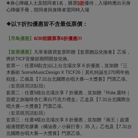
❖身心障礙人士及陪同者1名，購票
5折
優待，入場時應出示身
心障礙手冊，陪同者與身障者需同時入場
❖以
折扣優惠皆不含最低票價：
下
【早鳥優惠】
6/30
前購票享6折優惠!!!
【套票優惠】
凡單筆購買套票即贈【套票贈品兌換卷】乙張，
將於TICF音樂節期間開放兌換。
套票一：任選6檔(含)以上台北場次享 6 折優惠，並加贈『三
木藝術 SomeMusicDesign X TICF26｜莫札特誕生270周年抱
枕毯』乙個及【7.31台北國際合唱大賽—大獎賽】門票乙張。
（套票購買請點我）
套票二：任選5檔台北場次享 7 折優惠，並加贈『Rūta 露特｜
甜蜜之旅咖啡杏仁果白巧克力禮盒』乙盒及【7.31台北國際合
唱大賽—大獎賽】門票乙張。
（套票購買請點我）
套票三：任選4檔台北場次享 8 折優惠，並加贈『南王｜超濃
縮液體肥皂膠囊（橘油香／小蘇打香）35 入』乙包及【7.31台
北國際合唱大賽—大獎賽】門票乙張。