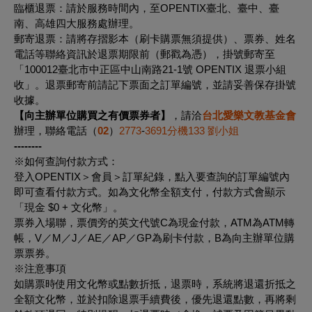
臨櫃退票
：請於服務時間內，至OPENTIX臺北、臺中、臺
南、高雄四大服務處辦理。
郵寄退票
：請將存摺影本（刷卡購票無須提供）、票券、姓名
電話等聯絡資訊於退票期限前（郵戳為憑），掛號郵寄至
「100012臺北市中正區中山南路21-1號 OPENTIX 退票小組
收」。退票郵寄前請記下票面之訂單編號，並請妥善保存掛號
收據。
【向主辦單位購買之有價票券者】
，請洽
台北愛樂文教基金會
辦理，聯絡電話（
02
）
2773
-
3691分機133 劉小姐
--------
※如何查詢付款方式：
登入OPENTIX＞會員＞訂單紀錄，點入要查詢的訂單編號內
即可查看付款方式。如為文化幣全額支付，付款方式會顯示
「現金 $0 + 文化幣」。
票券入場聯，票價旁的英文代號C為現金付款，ATM為ATM轉
帳，V／M／J／AE／AP／GP為刷卡付款，B為向主辦單位購
票票券。
※注意事項
如購票時使用文化幣或點數折抵，退票時，系統將退還折抵之
全額文化幣，並於扣除退票手續費後，優先退還點數，再將剩