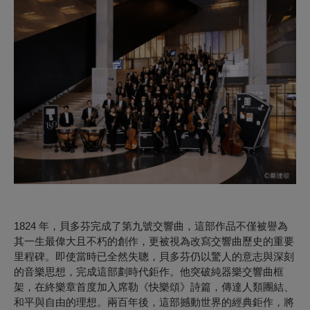
1824 年，貝多芬完成了第九號交響曲，這部作品不僅被譽為
其一生最偉大且不朽的創作，更被視為改寫交響曲歷史的重要
里程碑。即使當時已全然失聰，貝多芬仍以驚人的意志與深刻
的音樂思想，完成這部劃時代鉅作。他突破純器樂交響曲框
架，在終樂章首度加入席勒《快樂頌》詩篇，傳達人類團結、
和平與自由的理想。兩百年後，這部撼動世界的經典鉅作，將