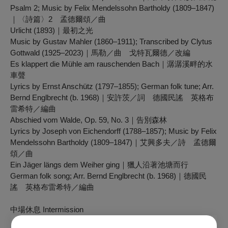
Psalm 2; Music by Felix Mendelssohn Bartholdy (1809–1847)
｜〈詩篇〉2 孟德爾頌／曲
Urlicht (1893)｜最初之光
Music by Gustav Mahler (1860–1911); Transcribed by Clytus
Gottwald (1925–2023)｜馬勒／曲 戈特瓦爾德／改編
Es klappert die Mühle am rauschenden Bach｜潺潺溪畔的水
車聲
Lyrics by Ernst Anschütz (1797–1855); German folk tune; Arr.
Bernd Englbrecht (b. 1968)｜安許茨／詞 德國民謠 英格布
雷希特／編曲
Abschied vom Walde, Op. 59, No. 3｜告別森林
Lyrics by Joseph von Eichendorff (1788–1857); Music by Felix
Mendelssohn Bartholdy (1809–1847)｜艾興多夫／詩 孟德爾
頌／曲
Ein Jäger längs dem Weiher ging｜獵人沿著池塘而行
German folk song; Arr. Bernd Englbrecht (b. 1968)｜德國民
謠 英格布雷希特／編曲
中場休息
Intermission