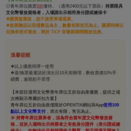
◎青年席位購票
5折
優待。（適用2400元以下票區）
持票限具
文化幣發放資格者，入場請出示相符身分證或健保卡
❖購買套票後，恕不接受單場退票。
❖套票贈品以現場實品為主，數量有限送完為止。購票時將以
兌換券形式發放，將於 TICF 音樂節期間開放兌換。
溫馨提醒
❖以上優惠得擇一使用
❖退/換票最遲請於演出日10天前辦理，酌收票價10%手
續費，逾期恕不受理
【本節目適用文化幣青年席位五折自由座優惠，提供之場
次將顯示專屬折扣方案】
青年席位五折自由座僅限於OPENTIX網站與App
使用100
點以上文化幣支付
，席次有限，售完為止。
※ 持青年席位票券者，須為符合當年度文化幣發放資
格，並於入場時出示持票者之有效身分證件（身分證或健
保卡），如無法出示相符證件之觀眾，當天現場不開放入