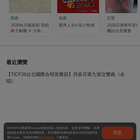
戲劇
戲劇
音樂
2026秋天藝術節 四把
職男人生4-笑の祭典
2026亞洲青年管
椅子劇團 ✕ 大衛．吉
團訪台音樂會
塞森《如果我有寫信
給你》
最近瀏覽
【TICF26台北國際合唱音樂節】貝多芬第九號交響曲《合
唱》
OPENTIX將運用Cookie來提供個人化的內容、提昇使用體驗，也希
同意
望能提供更安全的消費環境。若你瀏覽本網站即表示你同意我們使
用Cookie。閱讀我們的
隱私權政策
了解更多。