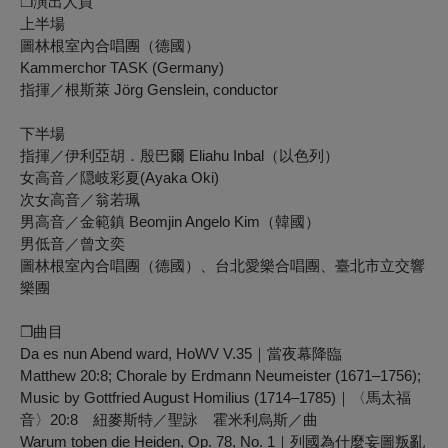
❒
演出人員
上半場
圖林根室內合唱團（德國）
Kammerchor TASK (Germany)
指揮／根斯萊 Jörg Genslein, conductor
下半場
指揮／伊利亞胡．殷巴爾 Eliahu Inbal（以色列）
女高音／隠岐彩夏(Ayaka Oki)
次女高音／翁若珮
男高音／金範鎮 Beomjin Angelo Kim（韓國）
男低音／曾文奕
圖林根室內合唱團（德國）、台北愛樂合唱團、臺北市立交響
樂團
❒
曲目
Da es nun Abend ward, HoWV V.35｜當夜幕降臨
Matthew 20:8; Chorale by Erdmann Neumeister (1671–1756);
Music by Gottfried August Homilius (1714–1785)｜〈馬太福
音〉20:8 紐麥斯特／聖詠 霍米利烏斯／曲
Warum toben die Heiden, Op. 78, No. 1｜列國為什麼妄圖叛亂