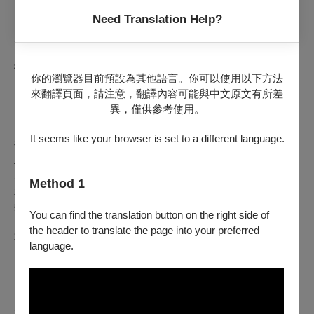
L. v. Beethoven (1770–1827): Symphony No. 9 in D minor, Op.
Need Translation Help?
125, “Choral”
貝多芬：D 小調第九號交響曲，《合唱》
I. Allegro ma non troppo, un poco maestoso 不太快的快板，稍
微莊嚴地
你的瀏覽器目前預設為其他語言。你可以使用以下方法
II. Molto vivace 極活潑的快板
來翻譯頁面，請注意，翻譯內容可能與中文原文有所差
III. Adagio molto e cantabile 如歌的慢板
異，僅供參考使用。
IV. Presto – Allegro assai 急板－甚快板
It seems like your browser is set to a different language.
補 助｜文化部
主辦單位｜財團法人台北愛樂文教基金會、台北愛樂合唱團
主要贊助｜台積電文教基金會、英業達集團公益慈善基金會、
Method 1
永真教育基金會、王道銀行教育基金會、林孝信文化基金會、
鈊象電子股份有限公司
You can find the translation button on the right side of
the header to translate the page into your preferred
掌握台北國際合唱音樂節、台北國際合唱大賽第一手資訊➤
language.
Facebook粉絲專頁｜
https://lihi3.cc/neyTK
Instagram官方帳號｜
https://lihi3.cc/KIJW1
TICF官方網站｜www.ticf.tw