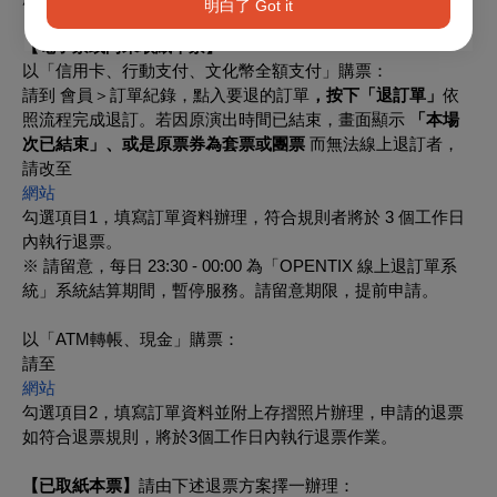
明白了 Got it
【電子票或尚未取紙本票】
以「信用卡、行動支付、文化幣全額支付」購票：
請到 會員＞訂單紀錄，點入要退的訂單
，按下「退訂單」
依
照流程完成退訂。若因原演出時間已結束，畫面顯示
「本場
次已結束」、或是原票券為套票或團票
而無法線上退訂者，
請改至
網站
勾選項目1，填寫訂單資料辦理，符合規則者將於 3 個工作日
內執行退票。
※ 請留意，每日 23:30 - 00:00 為「OPENTIX 線上退訂單系
統」系統結算期間，暫停服務。請留意期限，提前申請。
以「ATM轉帳、現金」購票：
請至
網站
勾選項目2，填寫訂單資料並附上存摺照片辦理，申請的退票
如符合退票規則，將於3個工作日內執行退票作業。
【已取紙本票】
請由下述退票方案擇一辦理：