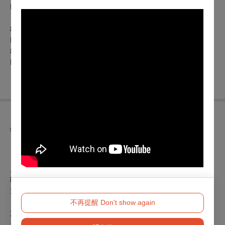
https://tpf.asia/en01IrAfe
8/01(六)19:30 貝多芬第九號交響曲《合唱》
https://tpf.asia/en01EA3ii
8/02(日)14:30 鈊象電子慈善音樂會 —莫札特《安魂曲》
https://tpf.asia/en01C7BBb
異動公告
【OPENTIX節目異動公告】
（公告日期
2026年07月31日
）
原訂於
2026年08月01日（六）19:30
國家音樂廳演出之女高音／
耿立，因故改由女高音／隠岐彩夏(
Ayaka Oki)擔任女高音獨唱，
造成不便尚祈見諒。
不再提醒 Don't show again
於異動公告發佈前之購票觀眾，如因本異動欲退票，自公告日
起至
2026年08月08日
前，可依以下辦法辦理全額退票
：