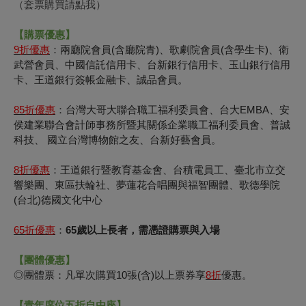
（套票購買請點我）
【購票優惠】
9
折優惠
：兩廳院會員(含廳院青)、歌劇院會員(含學生卡)、衛
武營會員、中國信託信用卡、台新銀行信用卡、玉山銀行信用
卡、王道銀行簽帳金融卡、誠品會員。
85
折優惠
：台灣大哥大聯合職工福利委員會、台大EMBA、安
侯建業聯合會計師事務所暨其關係企業職工福利委員會、普誠
科技、 國立台灣博物館之友、台新好藝會員。
8
折優惠
：王道銀行暨教育基金會、台積電員工、臺北市立交
響樂團、東區扶輪社、夢蓮花合唱團與福智團體、歌德學院
(台北)德國文化中心
65
折優惠
：
65歲以上長者，需憑證購票與入場
【團體優惠】
◎團體票：凡單次購買10張(含)以上票券享
8
折
優惠。
【青年席位五折自由座】