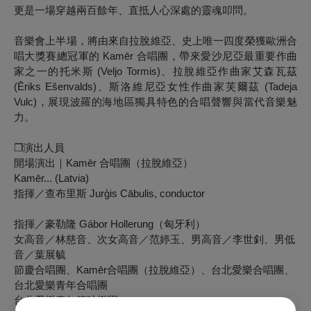
更是一場穿越兩百餘年、直抵人心深處的靈魂叩問。
音樂會上半場，將由來自拉脫維亞、史上唯一四度榮獲歐洲合
唱大獎賽總冠軍的 Kamēr 合唱團，帶來愛沙尼亞最重要作曲
家之一的托米斯 (Veljo Tormis)、拉脫維亞作曲家艾森瓦茲
(Ēriks Ešenvalds)、斯洛維尼亞女性作曲家芙爾茲 (Tadeja
Vulc)，展現波羅的海地區獨具特色的合唱聲響與當代音樂魅
力。
❒
演出人員
開場演出｜Kamēr 合唱團（拉脫維亞）
Kamēr... (Latvia)
指揮／查布里斯 Jurģis Cābulis, conductor
指揮／豪勒隆 Gábor Hollerung（匈牙利）
女高音／林慈音、次女高音／范婷玉、男高音／李世釗、男低
音／葉展毓
節慶合唱團、Kamēr合唱團（拉脫維亞）、台北愛樂合唱團、
台北愛樂青年合唱團
台北愛樂青年管弦樂團