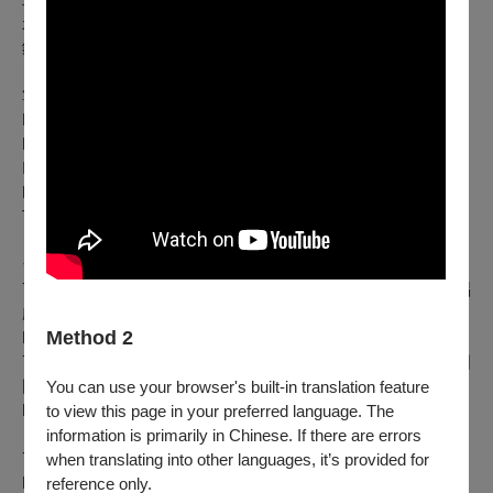
永真教育基金會、王道銀行教育基金會、林孝信文化基金會、
鈊象電子股份有限公司
掌握台北國際合唱音樂節、台北國際合唱大賽第一手資訊➤
Facebook粉絲專頁｜
https://lihi3.cc/neyTK
Instagram官方帳號｜
https://lihi3.cc/KIJW1
TICF官方網站｜www.ticf.tw
台北場次：
7/26(日)19:30 英業達慈善音樂會—艾斯特維茲《中南美清唱
劇》
Method 2
https://tpf.asia/en01PmEre
7/27(一)19:30 永真慈善音樂會—拉脫維亞Kamēr合唱團與德國
圖林根室內合唱團
You can use your browser's built-in translation feature
https://tpf.asia/en01XQnAn
to view this page in your preferred language. The
information is primarily in Chinese. If there are errors
7/28(二)19:30 斯洛維尼亞 美格隆室內合唱團
when translating into other languages, it’s provided for
https://tpf.asia/en01FI7Vz
reference only.