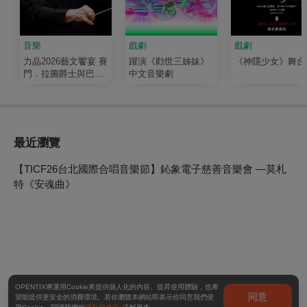
音樂
戲劇
戲劇
力晶2026藝文饗宴 賽
躍演《勸世三姊妹》
《神隱少女》舞台
門．拉圖爵士與巴伐
中文音樂劇
利亞廣播交響樂團
最近瀏覽
【TICF26台北國際合唱音樂節】鈊象電子慈善音樂會 —莫札
特《安魂曲》
OPENTIX將運用Cookie來提供個人化的內容、提昇使用體驗，也希
同意
望能提供更安全的消費環境。若你瀏覽本網站即表示你同意我們使