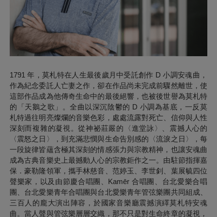
1791 年，莫札特在人生最後歲月中受託創作 D 小調安魂曲，
作為紀念委託人亡妻之作，卻在作品尚未完成前驟然離世，使
這部作品成為他傳奇生命中的最後絕響，也被後世譽為莫札特
的「天鵝之歌」。全曲以深沉陰鬱的 D 小調為基底，一反莫
札特過往明亮燦爛的音樂色彩，處處流露對死亡、信仰與人性
深刻而複雜的凝視。從神祕莊嚴的〈進堂詠〉、震撼人心的
〈震怒之日〉，到充滿悲憫與生命告別感的〈流淚之日〉，每
一段旋律皆蘊含極其深刻的情感張力與宗教精神，也讓安魂曲
成為古典音樂史上最撼動人心的宗教鉅作之一。由駐節指揮嘉
保．豪勒隆領軍，攜手林慈音、范婷玉、李世釗、葉展毓四位
聲樂家，以及由節慶合唱團、Kamēr 合唱團、台北愛樂合唱
團、台北愛樂青年合唱團與台北愛樂青年管弦樂團共同組成、
三百人的龐大演出陣容，於國家音樂廳震撼演繹莫札特安魂
曲。當人聲與管弦樂層層交織，那不只是對生命終章的凝視，