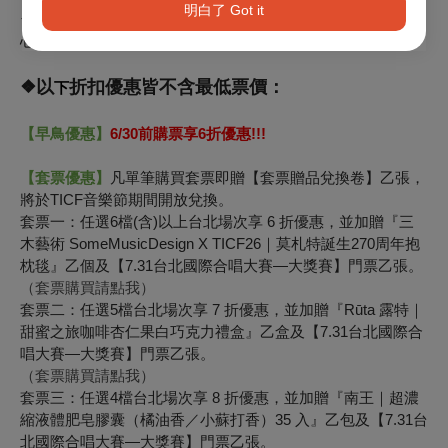
明白了 Got it
❖身心障礙人士及陪同者1名，購票
5折
優待，入場時應出示身
心障礙手冊，陪同者與身障者需同時入場
❖以
折扣優惠皆不含最低票價：
下
【早鳥優惠】
6/30
前購票享6折優惠!!!
【套票優惠】
凡單筆購買套票即贈【套票贈品兌換卷】乙張，
將於TICF音樂節期間開放兌換。
套票一：任選6檔(含)以上台北場次享 6 折優惠，並加贈『三
木藝術 SomeMusicDesign X TICF26｜莫札特誕生270周年抱
枕毯』乙個及【7.31台北國際合唱大賽—大獎賽】門票乙張。
（套票購買請點我）
套票二：任選5檔台北場次享 7 折優惠，並加贈『Rūta 露特｜
甜蜜之旅咖啡杏仁果白巧克力禮盒』乙盒及【7.31台北國際合
唱大賽—大獎賽】門票乙張。
（套票購買請點我）
套票三：任選4檔台北場次享 8 折優惠，並加贈『南王｜超濃
縮液體肥皂膠囊（橘油香／小蘇打香）35 入』乙包及【7.31台
北國際合唱大賽—大獎賽】門票乙張。