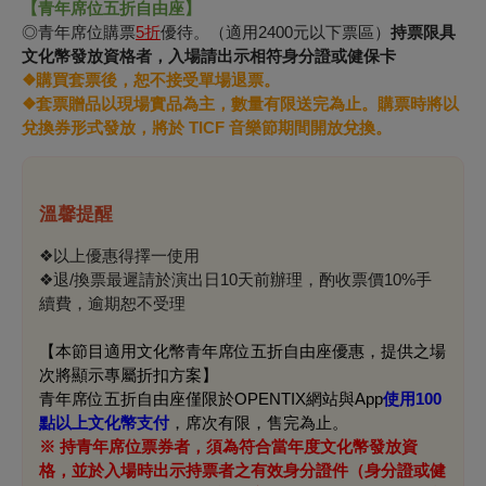
【青年席位五折自由座】
◎青年席位購票
5折
優待。（適用2400元以下票區）
持票限具
文化幣發放資格者，入場請出示相符身分證或健保卡
❖購買套票後，恕不接受單場退票。
❖套票贈品以現場實品為主，數量有限送完為止。購票時將以
兌換券形式發放，將於 TICF 音樂節期間開放兌換。
溫馨提醒
❖以上優惠得擇一使用
❖退/換票最遲請於演出日10天前辦理，酌收票價10%手
續費，逾期恕不受理
【本節目適用文化幣青年席位五折自由座優惠，提供之場
次將顯示專屬折扣方案】
青年席位五折自由座僅限於OPENTIX網站與App
使用100
點以上文化幣支付
，席次有限，售完為止。
※ 持青年席位票券者，須為符合當年度文化幣發放資
格，並於入場時出示持票者之有效身分證件（身分證或健