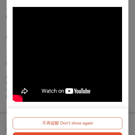
7/29(三)19:30 匈牙利 Cantemus 兒童合唱團
https://tpf.asia/en01czYBf
7/30(四)19:30 西班牙 SUHAR男聲合唱團
https://tpf.asia/en01Ouaq2
7/31(五)19:30 王道銀行集團慈善音樂會–台北國際合唱大賽：
大獎賽
https://tpf.asia/en01IrAfe
8/01(六)19:30 貝多芬第九號交響曲《合唱》
https://tpf.asia/en01EA3ii
8/02(日)14:30 鈊象電子慈善音樂會 —莫札特《安魂曲》
https://tpf.asia/en01C7BBb
不再提醒 Don't show again
折扣方案