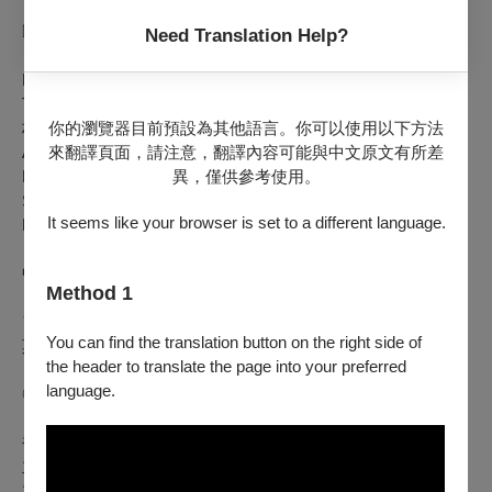
❒
曲目
Need Translation Help?
Raua needmine｜鐵的詛咒
Text from Kalevala IX; Music by Veljo Tormis (1930–2017)｜取
你的瀏覽器目前預設為其他語言。你可以使用以下方法
材自《卡列瓦拉》第九章 托密斯／曲
來翻譯頁面，請注意，翻譯內容可能與中文原文有所差
A Drop in the Ocean｜滄海一粟
異，僅供參考使用。
Music by Ēriks Ešenvalds (b. 1977)｜艾森瓦茲／曲
Sine Sole Nihil Sum (2019)｜沒有太陽，我什麼也不是
It seems like your browser is set to a different language.
Music by Tadeja Vulc (b. 1978)｜芙爾茲／曲
中場休息
Intermission
Method 1
Ｗ. A. Mozart (1756–1791): Requiem in D minor, K. 626
You can find the translation button on the right side of
莫札特：D 小調安魂曲
the header to translate the page into your preferred
language.
◎ 節目全長約100分鐘，含中場休息20分鐘
補 助｜文化部
主辦單位｜財團法人台北愛樂文教基金會、台北愛樂合唱團
主要贊助｜台積電文教基金會、英業達集團公益慈善基金會、