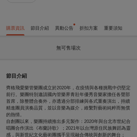
購票資訊
節目介紹
異動公告
折扣方案
重要須知
無可售場次
節目介紹
齊格飛愛樂管樂團成立於2020年，在疫情與各種挑戰中仍堅定
前行。樂團特別邀請國內管樂界青壯年優秀音樂家擔任各聲部
首席，除整體合奏外，亦透過分部排練與各式重奏演出，持續
精進團員演奏品質，並以音樂為媒介，維繫對藝術純粹而無償
的熱情。
自創團以來，樂團持續推出多元製作：2020年與台北市世紀合
唱團合作演出《布蘭詩歌》；2021年以台灣原住民族舞蹈為靈
感，與新世紀文化藝術團攜手呈現融合傳統與創新的舞台；