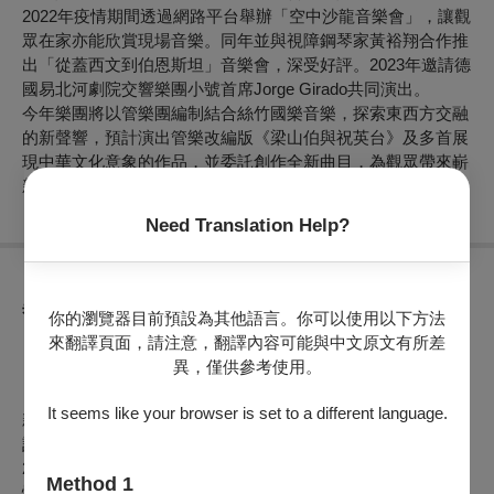
2022年疫情期間透過網路平台舉辦「空中沙龍音樂會」，讓觀
眾在家亦能欣賞現場音樂。同年並與視障鋼琴家黃裕翔合作推
出「從蓋西文到伯恩斯坦」音樂會，深受好評。2023年邀請德
國易北河劇院交響樂團小號首席Jorge Girado共同演出。
今年樂團將以管樂團編制結合絲竹國樂音樂，探索東西方交融
的新聲響，預計演出管樂改編版《梁山伯與祝英台》及多首展
現中華文化意象的作品，並委託創作全新曲目，為觀眾帶來嶄
新的音樂體驗。
Need Translation Help?
異動公告
你的瀏覽器目前預設為其他語言。你可以使用以下方法
來翻譯頁面，請注意，翻譯內容可能與中文原文有所差
【OPENTIX節目正常演出公告】
（公告日期
2026年07月11
異，僅供參考使用。
日
）
It seems like your browser is set to a different language.
親愛的觀眾，你好，
訂於
2026年07月12日（日）14:30
於 台北市客家音樂戲劇中心
2F舞台 演出之 管樂絲竹 – 東西方的音樂對話 將正常演出。
Method 1
惟因巴威颱風影響，不便欣賞之觀眾可於
2026年07月12日
前