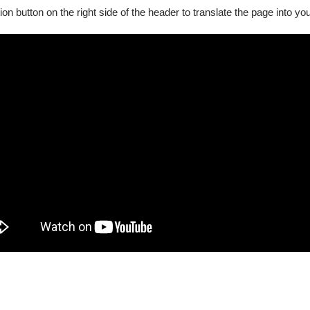
圍趙國。趙國派使者向外求援。齊威王召集商議，孫臏獻計《圍魏
ion button on the right side of the header to translate the page into y
孫臏再次獻計《減灶之戰》目地就是要引龐涓［夜走馬陵道］！
障礙手冊，陪同者與身障者需同時入場