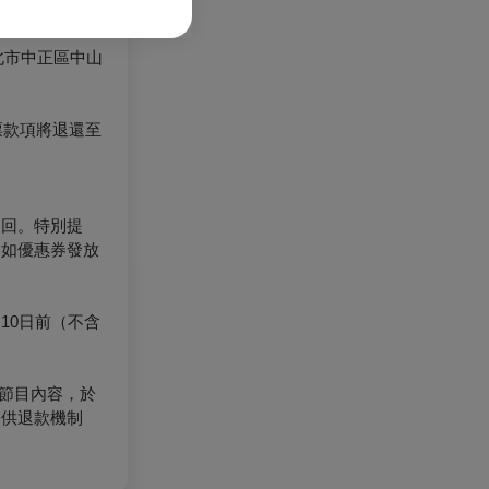
北市中正區中山
票款項將退還至
退回。特別提
（如優惠券發放
10日前（不含
節目內容，於
提供退款機制