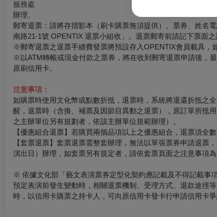
服務處
辦理。
郵寄退票：請將存摺影本（刷卡購票無須提供）、票券、姓名電話
南路21-1號 OPENTIX 退票小組收」。退票郵寄前請記下
※郵寄退票之退票手續費發票將預設存入OPENTIX會員載具，如有其
※以ATM轉帳或現金付款之票券，將在收到郵寄退票申請後，
原刷信用卡。
注意事項：
如購票時使用文化幣或點數折抵，退票時，系統將退還折抵之全
醒，退票時（含換、補票及因節目異動之退票），原訂單所抵用
之主辦單位另有規劃者，依該主辦單位規範辦理）。
【優惠組合退票】若購買兩個品項以上之優惠組合，退票須全數
【套票退票】套票退票需整套辦理，無法以單張票券申請退票，
演出日）辦理，如套票另有規定者，請依套票頁面之注意事項為
※ 依據文化部「藝文表演票券定型化契約應記載及不得記載事
預定表演前發生變動時，相關退票機制、受理方式、退款途徑等
時，以信用卡購票之持卡人，可向原信用卡發卡行申請信用卡爭