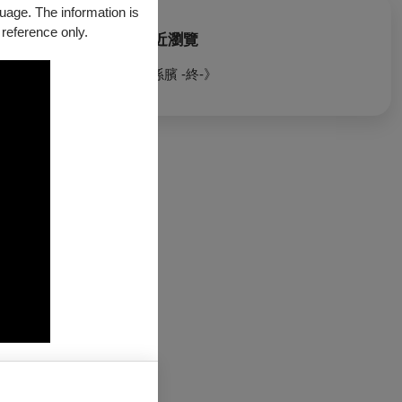
guage. The information is
 reference only.
最近瀏覽
《孫臏 -終-》