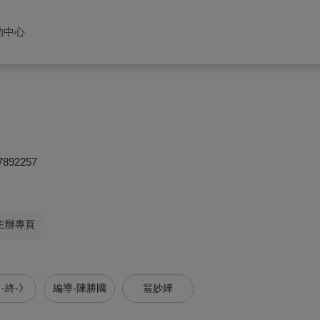
助中心
7892257
主辦專頁
-終-》
編導-陳勝國
翁妙嬅