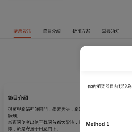
購票資訊
節目介紹
折扣方案
重要須知
你的瀏覽器目前預設為
節目介紹
孫臏與龐涓拜師同門，學習兵法，龐涓後來出仕魏國，但是忌憚
黥刑。
當齊國使者出使至魏國首都大梁時，孫臏以刑徒的身份秘會齊國
Method 1
識，於是寄居于田忌門下。