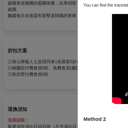
趙國進攻魏國的盟國衛國，此舉招致了魏國的干涉，魏國派兵包
You can find the translat
趙國。
魏國發兵在南梁和霍擊退韓國的軍隊，韓國派使者向齊國求救。
折扣方案
◎身心障礙人士及陪同者1名購票5折優待，入場時應出示身心
◎兩廳院付費會員9折、免費會員(廳院青)9折
◎衛武營付費會員9折
退換須知
Method 2
退票期限：
最遲須在演出日10日前（不含演出日）辦理，逾期無法受理。