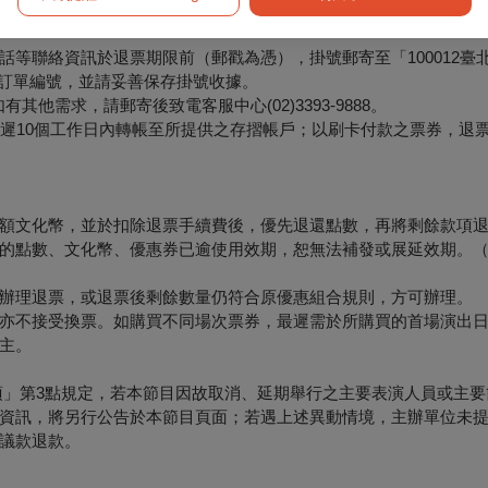
等聯絡資訊於退票期限前（郵戳為憑），掛號郵寄至「100012臺
票面之訂單編號，並請妥善保存掛號收據。
他需求，請郵寄後致電客服中心(02)3393-9888。
最遲10個工作日內轉帳至所提供之存摺帳戶；以刷卡付款之票券，退
額文化幣，並於扣除退票手續費後，優先退還點數，再將剩餘款項
的點數、文化幣、優惠券已逾使用效期，恕無法補發或展延效期。
辦理退票，或退票後剩餘數量仍符合原優惠組合規則，方可辦理。
亦不接受換票。如購買不同場次票券，最遲需於所購買的首場演出日
主。
項」第3點規定，若本節目因故取消、延期舉行之主要表演人員或主要
資訊，將另行公告於本節目頁面；若遇上述異動情境，主辦單位未
議款退款。