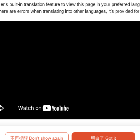
's built-in translation feature to view this page in your preferred lan
there are errors when translating into other languages, it’s provided for
新購買。
要退訂的訂單，按下「退訂單」勾選欲退項目，線上完成退訂。
必留意退票期限，提前申請。
將於3個工作日內執行退票作業。
符合退票規則，將於3個工作日內執行退票作業。
形（含換、補票及節目異動之退票），轉帳手續費恕無法一併退還。
高雄四大
不再提醒 Don't show again
明白了 Got it