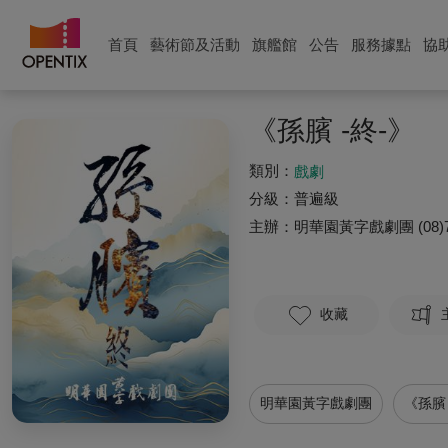
首頁
藝術節及活動
旗艦館
公告
服務據點
協
《孫臏 -終-》
類別：
戲劇
分級：
普遍級
主辦：
明華園黃字戲劇團
(08)
收藏
明華園黃字戲劇團
《孫臏 