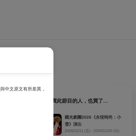
能與中文原文有所差異，
購買此節目的人，也買了...
孫臏處以臏刑和
國光劇團2026《永恆時尚：小
雪》演出
到了田忌的賞
2026/12/11 (五) - 2026/12/20 (日)