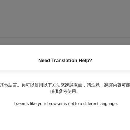
無可售場次
Need Translation Help?
其他語言。你可以使用以下方法來翻譯頁面，請注意，翻譯內容可
僅供參考使用。
It seems like your browser is set to a different language.
孫臏才能，於是暗地派人將孫臏請到魏國加以監視，並捏造罪名將
使者。齊國使者覺得孫臏不同凡響，於是暗地將孫臏載回齊國並得