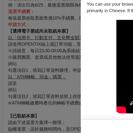
You can use your browser
例：演出日為6/29，最後退票期限為6/19。
primarily in Chinese. If 
退票手續費：
每張退票收取票面售價10%手續費。換票視同退票，需退票後重
申請方式：
【選擇電子票或尚未取紙本票】
以「信用卡、行動支付、文化幣全額支付」購票：
請使用OPENTIX線上退訂單功能，至會員＞訂單紀錄＞點入
※請留意，每日23:30-00:00為系統結算期間暫停服務。請務
※購買團票、套票或其他無法使用退訂單功能時，請至
網站
勾選項目1，填寫訂單資料辦理。申請的退票如符合退票規則，
以「ATM轉帳、現金」購票：
請至
網站
勾選項目2，填寫訂單資料並附上存摺照片辦理，申請的退票如
※ATM轉帳繳費時產生的轉帳手續費由銀行收取，如有退票情
【已取紙本票】
請由下述退票方案擇一辦理：
臨櫃退票：請於服務時間內，至OPENTIX臺北、臺中、臺南、