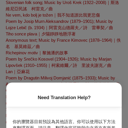
Slovenian folk song; Music by Uroš Krek (1922–2008)
｜斯洛
維尼亞民謠 柯雷克／曲
Ne vem, kdo bolj je tožen
｜我不知道誰比我更悲傷
Poem by Josip Murn Aleksandrov (1879–1901); Music by
Lojze Lebič (b. 1934)
｜阿雷克山德羅夫／詩 雷畢契／曲
Tiho sonce plava
｜夕陽靜靜地懸浮著
Anonymous text; Music by France Kimovec (1878–1964)
｜佚
名 基莫維茲／曲
Richepinov motiv
｜黎施潘的故事
Poem by Srečko Kosovel (1904–1926); Music by Marjan
Lipovšek (1910–1955)
｜柯索維爾／詩 里波夫謝克／曲
Lan
｜亞麻花
Poem by Dragutin Milivoj Domjanić (1875–1933); Music by
Anton Lajovic (1878–1960)
｜多米揚尼契／詩 拉尤維契／曲
Oče naš
｜我們的天父
Lyrics by Ivan Cankar (1876–1918); Music by Karol Pahor
Need Translation Help?
(1896–1974)
｜坎卡爾／詞 帕霍爾／曲
Skica na koncertu
｜音樂會即景
Poem by Srečko Kosovel (1904–1926); Music by Vilko Ukmar
你的瀏覽器目前預設為其他語言。你可以使用以下方法
(1905–1991)
｜柯索維爾／詩 烏克瑪爾／曲
來翻譯頁面，請注意，翻譯內容可能與中文原文有所差