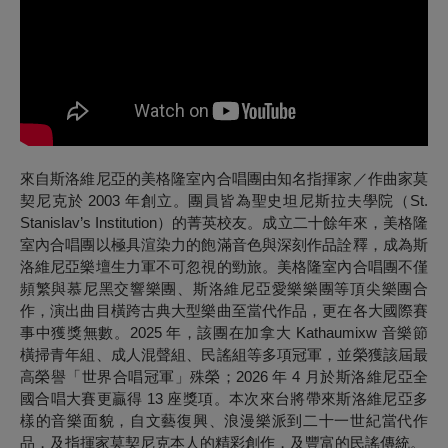
來自斯洛維尼亞的美格隆室內合唱團由知名指揮家／作曲家莫
契尼克於 2003 年創立。團員皆為聖史坦尼斯拉夫學院（St.
Stanislav’s Institution）的菁英校友。成立二十餘年來，美格隆
室內合唱團以極具渲染力的飽滿音色與深刻作品詮釋，成為斯
洛維尼亞樂壇生力軍不可忽視的勁旅。美格隆室內合唱團不僅
頻繁與慕尼黑交響樂團、斯洛維尼亞愛樂樂團等頂尖樂團合
作，演出曲目橫跨古典大型樂曲至當代作品，更在各大國際賽
事中獲獎無數。2025 年，該團在加拿大 Kathaumixw 音樂節
橫掃青年組、成人混聲組、民謠組等多項冠軍，並榮獲該屆最
高榮譽「世界合唱冠軍」殊榮；2026 年 4 月於斯洛維尼亞全
國合唱大賽更贏得 13 座獎項。本次來台將帶來斯洛維尼亞多
樣的音樂面貌，自文藝復興、浪漫樂派到二十一世紀當代作
品，及指揮家莫契尼克本人的精彩創作，及豐富的民謠傳統。