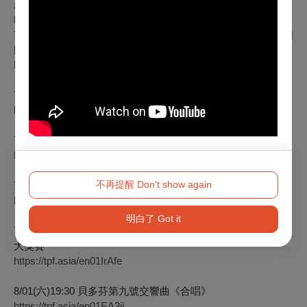
劇》
https://tpf.asia/en01PmEre
7/27(一)19:30 永真慈善音樂會—拉脫維亞Kamēr合唱團與德國
圖林根室內合唱團
https://tpf.asia/en01XQnAn
7/28(二)19:30 斯洛維尼亞 美格隆室內合唱團
https://tpf.asia/en01FI7Vz
7/29(三)19:30 匈牙利 Cantemus 兒童合唱團
https://tpf.asia/en01czYBf
不再提醒 Don't show again
7/30(四)19:30 西班牙 SUHAR男聲合唱團
https://tpf.asia/en01Ouaq2
明白了 Got it
7/31(五)19:30 王道銀行集團慈善音樂會–台北國際合唱大賽：
大獎賽
https://tpf.asia/en01IrAfe
8/01(六)19:30 貝多芬第九號交響曲《合唱》
https://tpf.asia/en01EA3ii