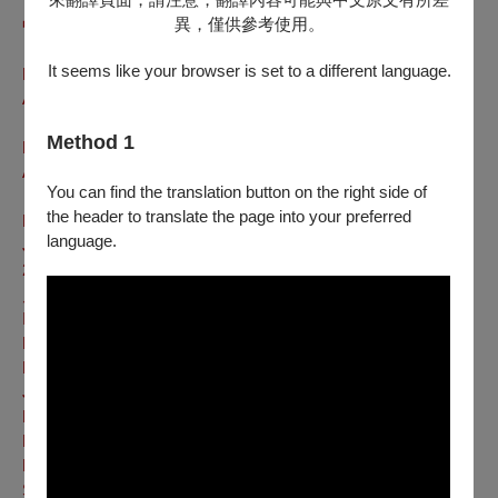
異，僅供參考使用。
中場休息
Intermission
It seems like your browser is set to a different language.
Ecce quomodo moritur iustus
｜看哪，義人如何離世
Anonymous text; Music by Iacobus Handl Gallus (1550–1591)
｜佚名 加盧斯／曲
Method 1
Patres qui dormitis in Hebron
｜安眠於希伯崙的列祖
Anonymous text; Music by Iacobus Handl Gallus (1550–1591)
You can find the translation button on the right side of
｜佚名 加盧斯／曲
the header to translate the page into your preferred
Benedic, anima mea, Domino
｜我的靈魂讚美上主
language.
Job 37:15–16; Psalm 104:1, 3–35; Music by Jan Triler (b.
2003)
｜〈約伯記〉
37:15–16
〈詩篇〉
104:1
、
3–35
特里勒
／曲
Ignis caritatis
｜慈愛之火
Lyrics by Hildegard von Bingen (1098–1179); Music by
Damijan Močnik (b. 1967)
｜賓根／詞 莫契尼克／曲
Jutranja pesem
｜晨歌
Lyrics & Music by Adam Bohorič (1520–1598); Arr. Damijan
Močnik (b. 1967)
｜波霍里契／詞曲 莫契尼克／編曲
La-la-li-la-le-la
Slovenian folk songs; Arr. Damijan Močnik (b. 1967) & Janez