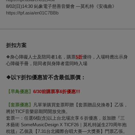
8/02(日)14:30 鈊象電子慈善音樂會 —莫札特《安魂曲》
https://tpf.asia/en01C7BBb
折扣方案
❖身心障礙人士及陪同者1名，購票
5折
優待，入場時應出示身
心障礙手冊，陪同者與身障者需同時入場
❖以
折扣優惠皆不含最低票價：
下
【早鳥優惠】
6/30
前購票享6折優惠!!!
【套票優惠】
凡單筆購買套票即贈【套票贈品兌換卷】乙張，
將於TICF音樂節期間開放兌換。
套票一：任選6檔(含)以上台北場次享 6 折優惠，並加贈『三
木藝術 SomeMusicDesign X TICF26｜莫札特誕生270周年抱
枕毯』乙個及【7.31台北國際合唱大賽—大獎賽】門票乙張。