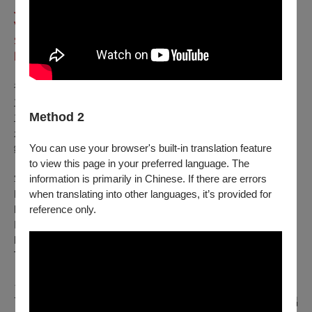
Jocif (b. 1960)
｜斯洛維尼亞民謠 莫契尼克、約契夫／編曲
Visoki rej
｜高舞
Slovenian folk songs; Arr. Lojze Lebič (b. 1934)
｜斯洛維尼亞
民謠 雷畢契／編曲
補 助｜文化部
主辦單位｜財團法人台北愛樂文教基金會、台北愛樂合唱團
Method 2
主要贊助｜台積電文教基金會、英業達集團公益慈善基金會、
永真教育基金會、王道銀行教育基金會、林孝信文化基金會、
You can use your browser's built-in translation feature
鈊象電子股份有限公司
to view this page in your preferred language. The
information is primarily in Chinese. If there are errors
掌握台北國際合唱音樂節、台北國際合唱大賽第一手資訊➤
when translating into other languages, it’s provided for
Facebook粉絲專頁｜
reference only.
https://lihi3.cc/neyTK
Instagram官方帳號｜
https://lihi3.cc/KIJW1
TICF官方網站｜www.ticf.tw
台北場次：
7/26(日)19:30 英業達慈善音樂會—艾斯特維茲《中南美清唱