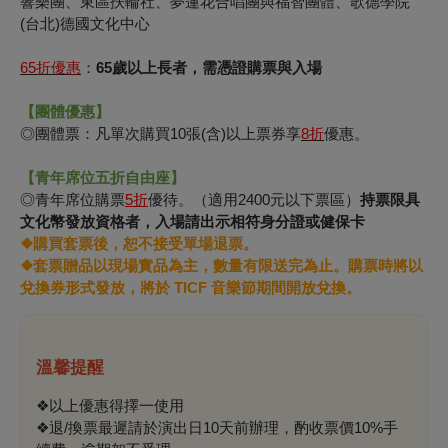
響樂團、東區扶輪社、夢蓮花合唱團與福智團體、歌德學院
(台北)德國文化中心
65
折優惠
：
65歲以上長者，需憑證購票與入場
【團體優惠】
◎團體票：凡單次購買10張(含)以上票券享
8
折
優惠。
【青年席位五折自由座】
◎青年席位購票
5折
優待。（適用2400元以下票區）
持票限具
文化幣發放資格者，入場請出示相符身分證或健保卡
❖購買套票後，恕不接受單場退票。
❖套票贈品以現場實品為主，數量有限送完為止。購票時將以
兌換券形式發放，將於 TICF 音樂節期間開放兌換。
溫馨提醒
❖以上優惠得擇一使用
❖退/換票最遲請於演出日10天前辦理，酌收票價10%手