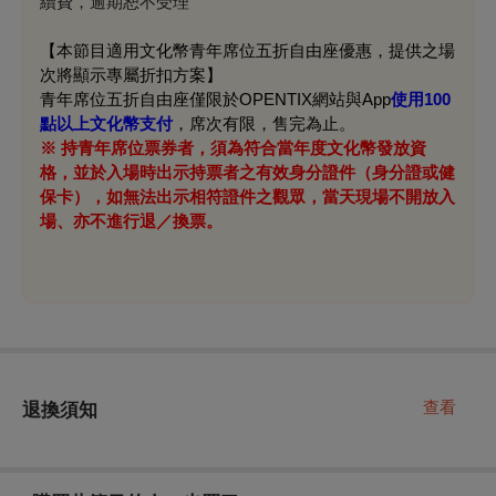
續費，逾期恕不受理
【本節目適用文化幣青年席位五折自由座優惠，提供之場
次將顯示專屬折扣方案】
青年席位五折自由座僅限於OPENTIX網站與App
使用100
點以上文化幣支付
，席次有限，售完為止。
※ 持青年席位票券者，須為符合當年度文化幣發放資
格，並於入場時出示持票者之有效身分證件（身分證或健
保卡），如無法出示相符證件之觀眾，當天現場不開放入
場、亦不進行退／換票。
查看
退換須知