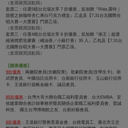
（套票購買請點我）
套票二：任選5檔台北場次享 7 折優惠，並加贈『Rūta 露特｜
甜蜜之旅咖啡杏仁果白巧克力禮盒』乙盒及【7.31台北國際合
唱大賽—大獎賽】門票乙張。
（套票購買請點我）
套票三：任選4檔台北場次享 8 折優惠，並加贈『南王｜超濃
縮液體肥皂膠囊（橘油香／小蘇打香）35 入』乙包及【7.31台
北國際合唱大賽—大獎賽】門票乙張。
（套票購買請點我）
【購票優惠】
9
折優惠
：兩廳院會員(含廳院青)、歌劇院會員(含學生卡)、衛
武營會員、中國信託信用卡、台新銀行信用卡、玉山銀行信用
卡、王道銀行簽帳金融卡、誠品會員。
85
折優惠
：台灣大哥大聯合職工福利委員會、台大EMBA、安
侯建業聯合會計師事務所暨其關係企業職工福利委員會、普誠
科技、 國立台灣博物館之友、台新好藝會員。
8
折優惠
：王道銀行暨教育基金會、台積電員工、臺北市立交