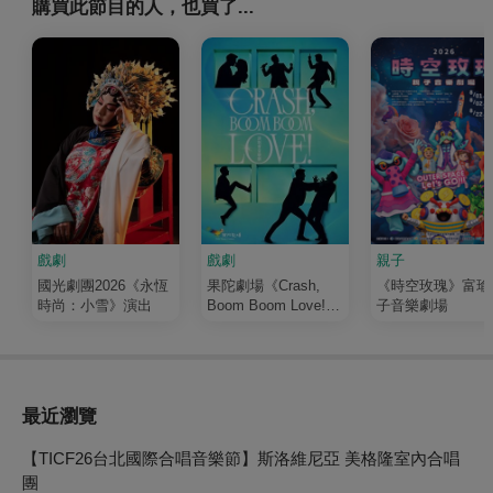
購買此節目的人，也買了...
戲劇
戲劇
親子
國光劇團2026《永恆
果陀劇場《Crash,
《時空玫瑰》富瑜
時尚：小雪》演出
Boom Boom Love!》
子音樂劇場
演唱會音樂劇
最近瀏覽
【TICF26台北國際合唱音樂節】斯洛維尼亞 美格隆室內合唱
團