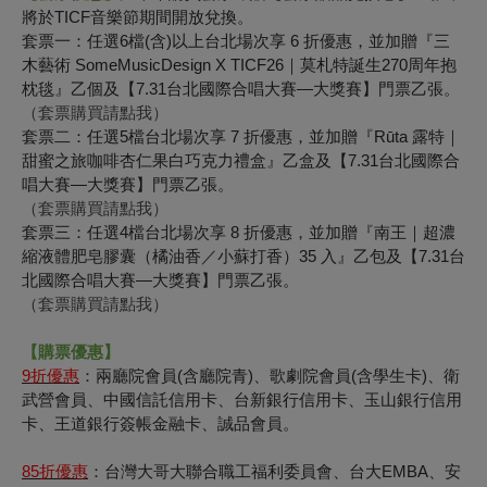
將於TICF音樂節期間開放兌換。
套票一：任選6檔(含)以上台北場次享 6 折優惠，並加贈『三
木藝術 SomeMusicDesign X TICF26｜莫札特誕生270周年抱
枕毯』乙個及【7.31台北國際合唱大賽—大獎賽】門票乙張。
（套票購買請點我）
套票二：任選5檔台北場次享 7 折優惠，並加贈『Rūta 露特｜
甜蜜之旅咖啡杏仁果白巧克力禮盒』乙盒及【7.31台北國際合
唱大賽—大獎賽】門票乙張。
（套票購買請點我）
套票三：任選4檔台北場次享 8 折優惠，並加贈『南王｜超濃
縮液體肥皂膠囊（橘油香／小蘇打香）35 入』乙包及【7.31台
北國際合唱大賽—大獎賽】門票乙張。
（套票購買請點我）
【購票優惠】
9
折優惠
：兩廳院會員(含廳院青)、歌劇院會員(含學生卡)、衛
武營會員、中國信託信用卡、台新銀行信用卡、玉山銀行信用
卡、王道銀行簽帳金融卡、誠品會員。
85
折優惠
：台灣大哥大聯合職工福利委員會、台大EMBA、安