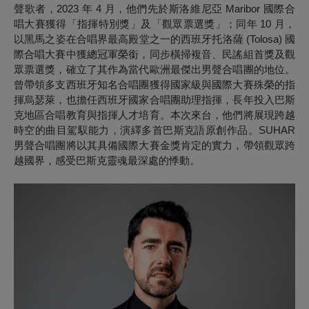
聲歌者，2023 年 4 月，他們先於斯洛維尼亞 Maribor 國際合
唱大賽獲得「指揮特別獎」及「觀眾票選獎」；同年 10 月，
以黑馬之姿在合唱界最高殿堂之一的西班牙托洛薩 (Tolosa) 國
際合唱大賽中獲總冠軍榮銜，同步橫掃複音、民謠組首獎及觀
眾票選獎，確立了其作為當代歐洲最傑出男聲合唱團的地位。
曾帶領多支西班牙知名合唱團獲得國家級與國際大賽殊榮的指
揮烏瑟萊，也擔任西班牙國家合唱團助理指揮，長年投入巴斯
克地區合唱教育與指揮人才培育。本次來台，他們將展現跨越
時空的曲目駕馭能力，演繹多首巴斯克語原創作品。SUHAR
男聲合唱團將以其具備國際大賽金獎肯定的實力，帶領觀眾跨
越國界，感受巴斯克靈魂最深處的悸動。