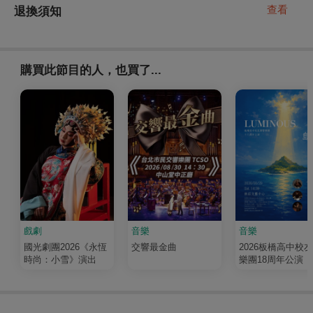
查看
退換須知
購買此節目的人，也買了...
戲劇
音樂
音樂
國光劇團2026《永恆
交響最金曲
2026板橋高中校
時尚：小雪》演出
樂團18周年公演《
輝 Luminous》