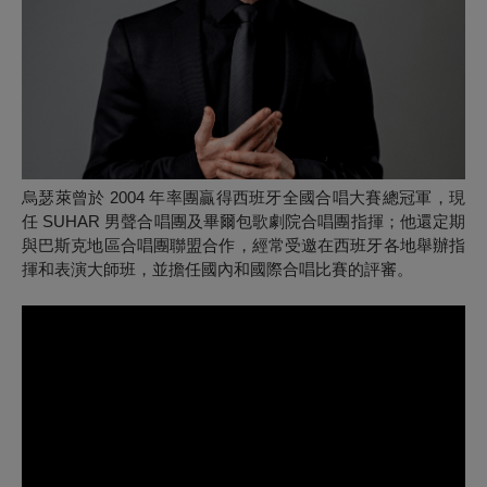
烏瑟萊曾於 2004 年率團贏得西班牙全國合唱大賽總冠軍，現
任 SUHAR 男聲合唱團及畢爾包歌劇院合唱團指揮；他還定期
與巴斯克地區合唱團聯盟合作，經常受邀在西班牙各地舉辦指
揮和表演大師班，並擔任國內和國際合唱比賽的評審。