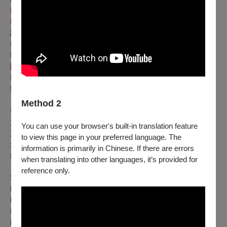
Mutil txaleko gorri
｜穿著紅背心的男孩
Basque folk song; Arr. Junkal Guerrero (b. 1968)
｜巴斯克民
謠 葛雷洛／編曲
Irairon
｜伊萊倫
Basque folk song; Arr. David Azurza (b. 1968)
｜巴斯克民謠
阿蘇爾薩／編曲
Isildu nahi ez den hura
｜不願沉默的人
Music by Iker González (b. 1976)
｜岡薩雷斯／曲
Method 2
補 助｜文化部
主辦單位｜財團法人台北愛樂文教基金會、台北愛樂合唱團
You can use your browser's built-in translation feature
主要贊助｜台積電文教基金會、英業達集團公益慈善基金會、
to view this page in your preferred language. The
永真教育基金會、王道銀行教育基金會、林孝信文化基金會、
information is primarily in Chinese. If there are errors
鈊象電子股份有限公司
when translating into other languages, it’s provided for
reference only.
掌握台北國際合唱音樂節、台北國際合唱大賽第一手資訊➤
Facebook粉絲專頁｜
https://lihi3.cc/neyTK
Instagram官方帳號｜
https://lihi3.cc/KIJW1