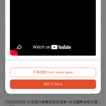
TICF官方網站｜www.ticf.tw
台北場次：
7/26(日)19:30 英業達慈善音樂會—艾斯特維茲《中南美清唱
劇》
https://tpf.asia/en01PmEre
7/27(一)19:30 永真慈善音樂會—拉脫維亞Kamēr合唱團與德國
圖林根室內合唱團
https://tpf.asia/en01XQnAn
7/28(二)19:30 斯洛維尼亞 美格隆室內合唱團
https://tpf.asia/en01FI7Vz
7/29(三)19:30 匈牙利 Cantemus 兒童合唱團
不再提醒 Don't show again
https://tpf.asia/en01czYBf
明白了 Got it
7/30(四)19:30 西班牙 SUHAR男聲合唱團
https://tpf.asia/en01Ouaq2
7/31(五)19:30 王道銀行集團慈善音樂會–台北國際合唱大賽：