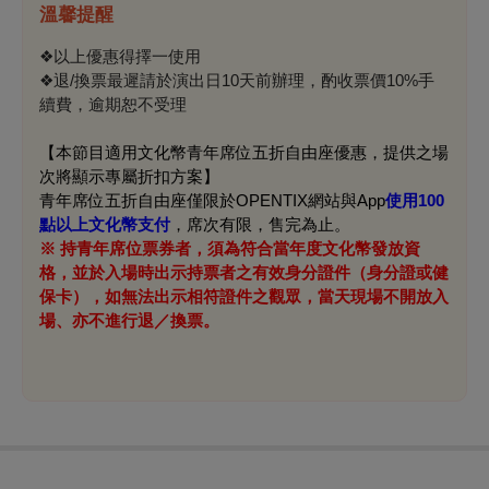
溫馨提醒
❖以上優惠得擇一使用
❖退/換票最遲請於演出日10天前辦理，酌收票價10%手
續費，逾期恕不受理
【本節目適用文化幣青年席位五折自由座優惠，提供之場
次將顯示專屬折扣方案】
青年席位五折自由座僅限於OPENTIX網站與App
使用100
點以上文化幣支付
，席次有限，售完為止。
※ 持青年席位票券者，須為符合當年度文化幣發放資
格，並於入場時出示持票者之有效身分證件（身分證或健
保卡），如無法出示相符證件之觀眾，當天現場不開放入
場、亦不進行退／換票。