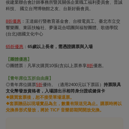
侯建業聯合會計師事務所暨其關係企業職工福利委員會、普誠
科技、 國立台灣博物館之友、台新好藝會員。
8
折優惠
：王道銀行暨教育基金會、台積電員工、臺北市立交
響樂團、東區扶輪社、夢蓮花合唱團與福智團體、歌德學院
(台北)德國文化中心
65
折優惠
：
65歲以上長者，需憑證購票與入場
【團體優惠】
◎團體票：凡單次購買10張(含)以上票券享
8
折
優惠。
【青年席位五折自由座】
◎青年席位購票
5折
優待。（適用2400元以下票區）
持票限具
文化幣發放資格者，入場請出示相符身分證或健保卡
❖購買套票後，恕不接受單場退票。
❖套票贈品以現場實品為主，數量有限送完為止。購票時將以
兌換券形式發放，將於 TICF 音樂節期間開放兌換。