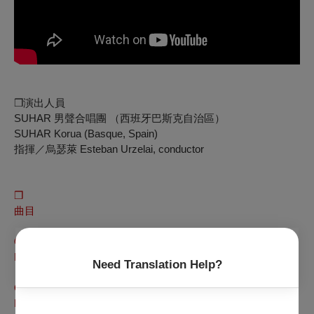
❒演出人員
SUHAR 男聲合唱團 （西班牙巴斯克自治區）
SUHAR Korua (Basque, Spain)
指揮／烏瑟萊 Esteban Urzelai, conductor
❒
曲目
O frondens virga
｜噢！茂盛的枝條
Music by Hildegard von Bingen (1098–1179); Arr. Chris Foss
Need Translation Help?
｜賓根／曲 福斯／改編
Otche nash
｜主禱文
Music by Andrej Makor (b. 1987)
｜馬科爾／曲