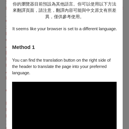
Sanctus
｜歡呼歌
你的瀏覽器目前預設為其他語言。你可以使用以下方法
Music by Sven-David Sandström (1942–2019)
｜桑德斯特洛姆
來翻譯頁面，請注意，翻譯內容可能與中文原文有所差
／曲
異，僅供參考使用。
Gott ist mein Hirt, der 23. Psalm
｜耶和華是我的牧者，詩篇
23
It seems like your browser is set to a different language.
Music by Franz Schubert (1797–1828)
｜舒伯特／曲
Gone Home
｜回家
African American spiritual; Arr. John Wykoff (b. 1982)
｜非裔美
Method 1
國靈歌 威科夫／編曲
Nunc dimittis
｜讓祢的僕人平安離去
You can find the translation button on the right side of
Music by Albert Alcaraz (b. 1978)
｜阿爾卡拉斯／曲
the header to translate the page into your preferred
Ave Maris Stella
｜海星頌
language.
Music by Eva Ugalde (b. 1973)
｜烏加爾德／曲
中場休息
Intermission
Kitolis
｜基托利斯
Music by Luis Aramburu (1905–1999)
｜阿蘭布魯／曲
Hiru gaukantu euskaldun eta tabernako abesti bat
｜三首巴斯
克小夜曲及一首酒館歌曲
Music by Jaakko Mäntyjärvi (b. 1963)
｜曼帝亞爾維／曲