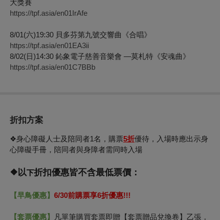
大獎賽
https://tpf.asia/en01IrAfe
8/01(六)19:30 貝多芬第九號交響曲《合唱》
https://tpf.asia/en01EA3ii
8/02(日)14:30 鈊象電子慈善音樂會 —莫札特《安魂曲》
https://tpf.asia/en01C7BBb
折扣方案
❖身心障礙人士及陪同者1名，購票
5折
優待，入場時應出示身
心障礙手冊，陪同者與身障者需同時入場
❖以
折扣優惠皆不含最低票價：
下
【早鳥優惠】
6/30
前購票享6折優惠!!!
【套票優惠】
凡單筆購買套票即贈【套票贈品兌換卷】乙張，