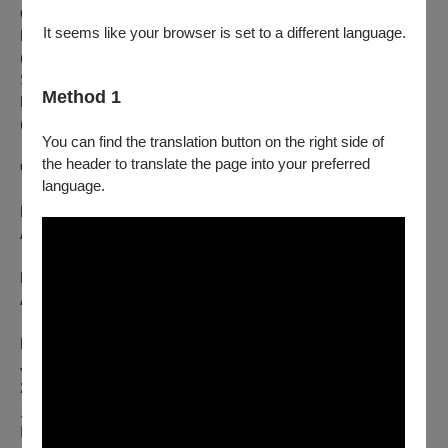
Oče naš｜我們的天父
It seems like your browser is set to a different language.
Lyrics by Ivan Cankar (1876–1918); Music by Karol Pahor
(1896–1974)｜坎卡爾／詞 帕霍爾／曲
Skica na koncertu｜音樂會即景
Method 1
Poem by Srečko Kosovel (1904–1926); Music by Vilko Ukmar
(1905–1991)｜柯索維爾／詩 烏克瑪爾／曲
You can find the translation button on the right side of
the header to translate the page into your preferred
中場休息
Intermission
language.
Ecce quomodo moritur iustus｜看哪，義人如何離世
Anonymous text; Music by Iacobus Handl Gallus (1550–1591)
｜佚名 加盧斯／曲
Patres qui dormitis in Hebron｜安眠於希伯崙的列祖
Anonymous text; Music by Iacobus Handl Gallus (1550–1591)
｜佚名 加盧斯／曲
Benedic, anima mea, Domino｜我的靈魂讚美上主
Job 37:15–16; Psalm 104:1, 3–35; Music by Jan Triler (b.
2003)｜〈約伯記〉37:15–16 〈詩篇〉104:1、3–35 特里勒
／曲
Ignis caritatis｜慈愛之火