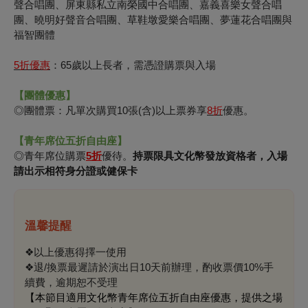
聲合唱團、屏東縣私立南榮國中合唱團、嘉義喜樂女聲合唱
團、曉明好聲音合唱團、草鞋墩愛樂合唱團、夢蓮花合唱團與
福智團體
5
折優惠
：65歲以上長者，需憑證購票與入場
【團體優惠】
◎團體票：凡單次購買10張(含)以上票券享
8
折
優惠。
【青年席位五折自由座】
◎
青年席位購票
5折
優待。
持票限具文化幣發放資格者，入場
請出示相符身分證或健保卡
溫馨提醒
❖以上優惠得擇一使用
❖退/換票最遲請於演出日10天前辦理，酌收票價10%手
續費，逾期恕不受理
【本節目適用文化幣青年席位五折自由座優惠，提供之場