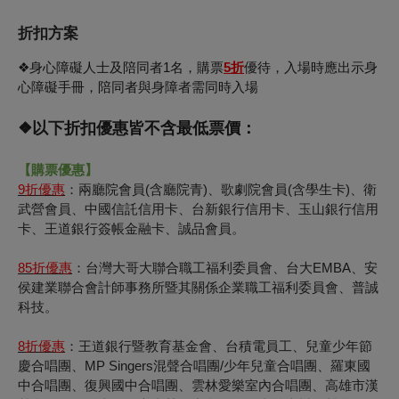
折扣方案
❖身心障礙人士及陪同者1名，購票
5折
優待，入場時應出示身
心障礙手冊，陪同者與身障者需同時入場
❖以
下
折扣優惠皆不含最低票價：
【購票優惠】
9
折優惠
：兩廳院會員(含廳院青)、歌劇院會員(含學生卡)、衛
武營會員、中國信託信用卡、台新銀行信用卡、玉山銀行信用
卡、王道銀行簽帳金融卡、誠品會員。
85
折優惠
：台灣大哥大聯合職工福利委員會、台大EMBA、安
侯建業聯合會計師事務所暨其關係企業職工福利委員會、普誠
科技。
8
折優惠
：王道銀行暨教育基金會、台積電員工、兒童少年節
慶合唱團、MP Singers混聲合唱團/少年兒童合唱團、羅東國
中合唱團、復興國中合唱團、雲林愛樂室內合唱團、高雄市漢