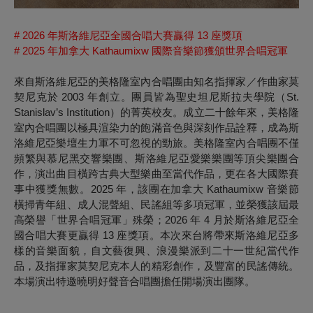
# 2026 年斯洛維尼亞全國合唱大賽贏得 13 座獎項
# 2025 年加拿大 Kathaumixw 國際音樂節獲頒世界合唱冠軍
來自斯洛維尼亞的美格隆室內合唱團由知名指揮家／作曲家莫
契尼克於 2003 年創立。團員皆為聖史坦尼斯拉夫學院（St.
Stanislav’s Institution）的菁英校友。成立二十餘年來，美格隆
室內合唱團以極具渲染力的飽滿音色與深刻作品詮釋，成為斯
洛維尼亞樂壇生力軍不可忽視的勁旅。美格隆室內合唱團不僅
頻繁與慕尼黑交響樂團、斯洛維尼亞愛樂樂團等頂尖樂團合
作，演出曲目橫跨古典大型樂曲至當代作品，更在各大國際賽
事中獲獎無數。2025 年，該團在加拿大 Kathaumixw 音樂節
橫掃青年組、成人混聲組、民謠組等多項冠軍，並榮獲該屆最
高榮譽「世界合唱冠軍」殊榮；2026 年 4 月於斯洛維尼亞全
國合唱大賽更贏得 13 座獎項。本次來台將帶來斯洛維尼亞多
樣的音樂面貌，自文藝復興、浪漫樂派到二十一世紀當代作
品，及指揮家莫契尼克本人的精彩創作，及豐富的民謠傳統。
本場演出特邀曉明好聲音合唱團擔任開場演出團隊。