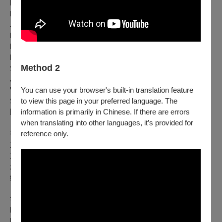
Lyrics by Hildegard von Bingen (1098–1179); Music by
Damijan Močnik (b. 1967)｜賓根／詞 莫契尼克／曲
Jutranja pesem｜晨歌
Lyrics & Music by Adam Bohorič (1520–1598); Arr. Damijan
Močnik (b. 1967)｜波霍里契／詞曲 莫契尼克／編曲
La-la-li-la-le-la
Method 2
Slovenian folk songs; Arr. Damijan Močnik (b. 1967) & Janez
Jocif (b. 1960)｜斯洛維尼亞民謠 莫契尼克、約契夫／編曲
You can use your browser's built-in translation feature
Visoki rej｜高舞
to view this page in your preferred language. The
Slovenian folk songs; Arr. Lojze Lebič (b. 1934)｜斯洛維尼亞
information is primarily in Chinese. If there are errors
民謠 雷畢契／編曲
when translating into other languages, it’s provided for
reference only.
補 助｜文化部
主辦單位｜財團法人台北愛樂文教基金會、台北愛樂合唱團
主要贊助｜台積電文教基金會、英業達集團公益慈善基金會、
永真教育基金會、王道銀行教育基金會、林孝信文化基金會、
鈊象電子股份有限公司
掌握台北國際合唱音樂節、台北國際合唱大賽第一手資訊➤
Facebook粉絲專頁｜
https://lihi3.cc/neyTK