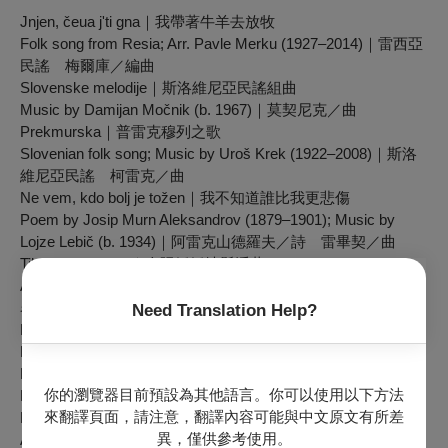
Jnjen, čeua j'ti gna｜我帶著牛羊去放牧
Folk song from Resia; Arr. Pavle Merku (1927–2014)｜雷西亞
民謠 梅爾庫／編曲
Slovenske melodije｜斯洛維尼亞民謠組曲
Music by Damijan Močnik (b. 1967)｜莫契尼克／曲
Prekmurska｜普雷克穆列之歌
Slovenian folk song; Music by Uroš Krek (1922–2008)｜斯洛
維尼亞民謠 柯雷克／曲
Ne vem, kdo bolj je tožen｜我不知道誰比我更悲傷
Poem by Josip Murn Aleksandrov (1879–1901); Music by
Lojze Lebič (b. 1934)｜阿雷克山德羅夫／詩 雷畢契／曲
Tiho sonce plava｜夕陽靜靜地懸浮著
Anonymous text; Music by France Kimovec (1878–1964)｜佚
名 基莫維茲／曲
Need Translation Help?
Richepinov motiv｜黎施潘的故事
Poem by Srečko Kosovel (1904–1926); Music by Marjan
Lipovšek (1910–1955)｜柯索維爾／詩 里波夫謝克／曲
你的瀏覽器目前預設為其他語言。你可以使用以下方法
Lan｜亞麻花
來翻譯頁面，請注意，翻譯內容可能與中文原文有所差
Poem by Dragutin Milivoj Domjanić (1875–1933); Music by
異，僅供參考使用。
Anton Lajovic (1878–1960)｜多米揚尼契／詩 拉尤維契／曲