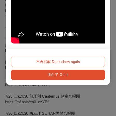
Instagram官方帳號｜
https://lihi3.cc/KIJW1
TICF官方網站｜www.ticf.tw
台北場次：
7/26(日)19:30 英業達慈善音樂會—艾斯特維茲《中南美清唱
劇》
https://tpf.asia/en01PmEre
7/27(一)19:30 永真慈善音樂會—拉脫維亞Kamēr合唱團與德國
不再提醒 Don't show again
圖林根室內合唱團
https://tpf.asia/en01XQnAn
明白了 Got it
7/28(二)19:30 斯洛維尼亞 美格隆室內合唱團
https://tpf.asia/en01FI7Vz
7/29(三)19:30 匈牙利 Cantemus 兒童合唱團
https://tpf.asia/en01czYBf
7/30(四)19:30 西班牙 SUHAR男聲合唱團