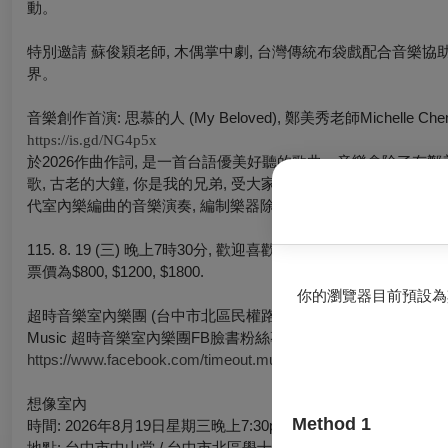
動。
特別邀請 蘇俊穎老師, 木偶掌中劇, 台灣傳統布袋戲配合音
界。
音樂創作首演: 思慕的人 (My Beloved), 鄭美秀老師Michelle Che
https://is.gd/NG4p5x
於2026作曲作詞, 是一首台語優美好聽的歌曲。音樂會除了有鄭
歌, 古老的大鐘, 你是我的兄弟, 受大家歡迎的日本卡通音樂 鬼滅之
代室內樂編曲的音樂演奏, 編制樂器除了有木管樂, 還有 弦樂原
115. 8. 19 (三) 晚上7時30分, 歡迎喜歡室內樂及現代音樂
票價為$800, $1200, $1800.
你的瀏覽器目前預設為
超時音樂室內樂團 (台中市北區民權路493號3樓), 樂團電話 0933-
Music 超時音樂室內樂團FB臉書粉絲專頁:
https://www.facebook.com/timeout.music.workshop
想像室內
Method 1
時間: 2026年8月19日星期三晚上7:30pm
地點: 台中市中山堂 / 台中市北區學士路98號