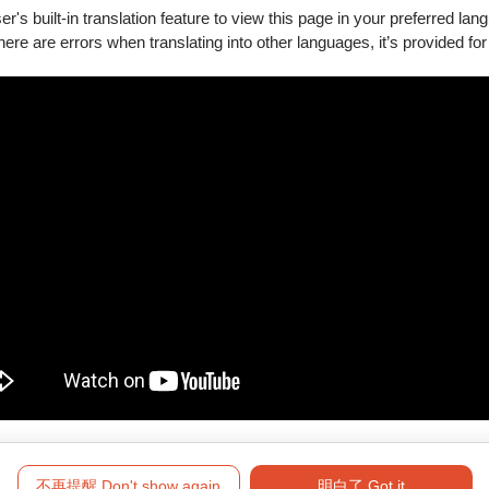
's built-in translation feature to view this page in your preferred lan
there are errors when translating into other languages, it’s provided for
15
分鐘
費，逾期恕不受理
，請先加入會員
該折扣僅限網路購買。
富Life-ET，僅提供電腦自動選位，每筆訂單至多可訂購8張票券。
不再提醒 Don't show again
明白了 Got it