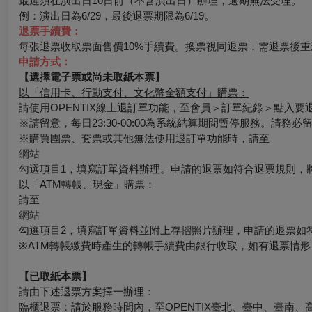
最遲須在演出日10日前（不含演出日）辦理，逾期無法受理。
例：演出日為6/29，最後退票期限為6/19。
退票手續費：
每張退票收取票面售價10%手續費。換票視同退票，需退票後重
申請方式：
【選擇電子票或尚未取紙本票】
以「信用卡、行動支付、文化幣全額支付」購票：
請使用OPENTIX線上退訂單功能，至會員＞訂單紀錄＞點入
※請留意，每日23:30-00:00為系統結算期間暫停服務。請務
※購買團票、套票或其他無法使用退訂單功能時，請至
網站
勾選項目1，填寫訂單資料辦理。申請的退票如符合退票規則，
以「ATM轉帳、現金」購票：
請至
網站
勾選項目2，填寫訂單資料並附上存摺照片辦理，申請的退票如
※ATM轉帳繳費時產生的轉帳手續費由銀行收取，如有退票情
【已取紙本票】
請由下述退票方案擇一辦理：
臨櫃退票：請於服務時間內，至OPENTIX臺北、臺中、臺南、