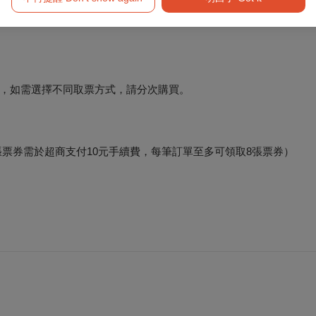
，如需選擇不同取票方式，請分次購買。
e-ET（每張票券需於超商支付10元手續費，每筆訂單至多可領取8張票券）