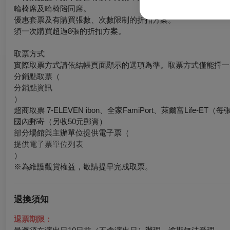
輪椅席及輪椅陪同席。
優惠套票及有購買張數、次數限制的折扣方案。
須一次購買超過8張的折扣方案。
取票方式
實際取票方式請依結帳頁面顯示的選項為準。取票方式僅能擇一
分銷點取票（
分銷點資訊
）
超商取票 7-ELEVEN ibon、全家FamiPort、萊爾富Lif
國內郵寄（另收50元郵資）
部分場館與主辦單位提供電子票（
提供電子票單位列表
）
※為維護觀賞權益，敬請提早完成取票。
退換須知
退票期限：