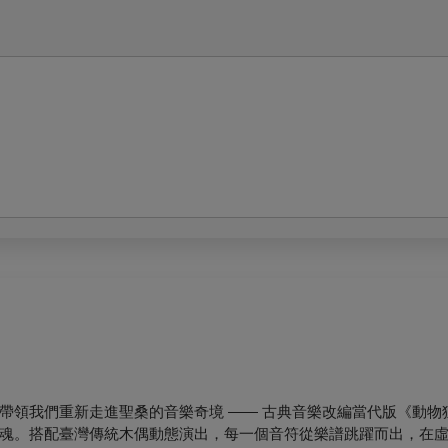
帶領我們重新走進聖桑的音樂奇境 —— 古典音樂改編當代版《動物
魂。搭配臺灣傳統木偶動態演出，每一個音符從樂譜跳躍而出，在