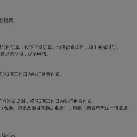
新購買。
要退訂的訂單，按下「退訂單」勾選欲退項目，線上完成退訂。
必留意退票期限，提前申請。
將於3個工作日內執行退票作業。
符合退票規則，將於3個工作日內執行退票作業。
形（含換、補票及節目異動之退票），轉帳手續費恕無法一併退還。
高雄四大