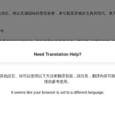
樂協助演出，將以充滿韻味的聲音敘事，牽引觀眾穿梭於古典與現代、東
ng
美秀老師的音樂創作, 還有精選古典世界名曲~ 韋瓦第, 卡農與吉格,
刃, 天空之城, 永遠同在, 及百老匯電影主題音樂, 屋上提琴手, 欲言
聲木吉他, 大提琴, 低音提琴及現代木箱鼓打擊樂, 是一場絕不可錯失
Need Translation Help?
創作的朋友蒞臨臺中市中山堂聆聽, 本音樂會由OPENTIX兩廳院售票, 7月
其他語言。你可以使用以下方法來翻譯頁面，請注意，翻譯內容可
062000. 本音樂會非親子節目, 建議6歲以上觀眾參加. 更多細節請點閱T
僅供參考使用。
It seems like your browser is set to a different language.