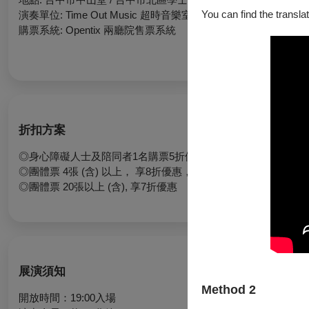
You can find the translat
演奏單位: Time Out Music 超時音樂室內樂團
購票系統: Opentix 兩廳院售票系統
折扣方案
◎身心障礙人士及陪同者1名購票5折優待，入場時應出示身心障
◎團體票 4張 (含) 以上， 享8折優惠，不含最低票價
◎團體票 20張以上 (含), 享7折優惠
展演須知
Method 2
開放時間：19:00入場