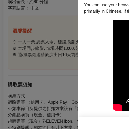
演出全長：約90 分鐘
You can use your browser
字幕語言： 中文
primarily in Chinese. If 
溫馨提醒
※ 一人一票,憑票入場、
建議
6
歲以上觀眾觀賞
※
本場同步錄影
,
進場時間
19:00,
演出時間約
90
分鐘中場休息
※
退/換票最遲請於演出日10天前辦理，酌收票價10%手續
購取票須知
購票方式
網路購買 （信用卡、Apple Pay、Google Pay、ATM轉帳）
※如本節目所提供之折扣方案設有「需使用文化幣折抵」限制，
分銷點購買（現金、信用卡）
超商購買（現金）7-ELEVEN ibon、全家FamiPort、萊爾
※特別提醒，如本節目有以下方案，無法於超商購買：