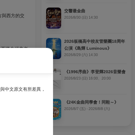
交響最金曲
方與西方的交
2026/8/30 (日) 14:30
2026板橋高中校友管樂團18周年
公演《島輝 Luminous》
 中西懷念經典老
又止, 特別為現
2026/8/29 (六) 14:30
的音樂會。
《1996序曲》李登輝2026音樂會
1日開始公開售票,
2026/8/23 (日) 16:00、20:00
能與中文原文有所差異，
ime Out
《24K金曲同學會！同鞋～》
2026/8/7 (五) - 2026/8/8 (六)