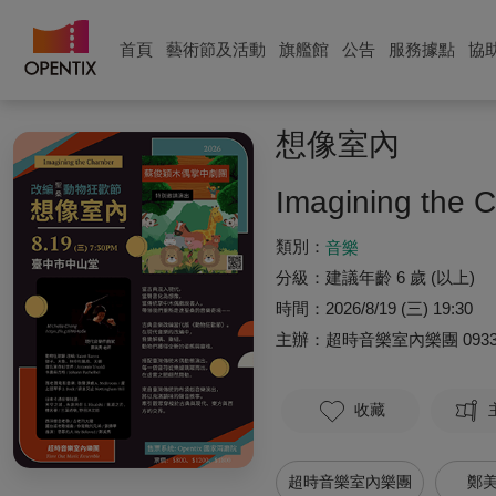
首頁
藝術節及活動
旗艦館
公告
服務據點
協
想像室內
Imagining the 
類別：
音樂
分級：
建議年齡 6 歲 (以上)
時間：
2026/8/19 (三) 19:30
主辦：
超時音樂室內樂團
093
收藏
超時音樂室內樂團
鄭