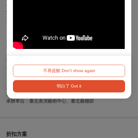
音效設計｜何佳容
宣傳協力｜劉家駿
主視覺設計｜陳宇萱
【怎麼開始的俱樂部】
是怎麼開始的呢？
不同的我們，卻共享一種對戲劇的信念。
從 2024 年的一場演出開始，
本俱樂部持續練習，把思考、情感與猶豫，慢慢打磨為可以被
不再提醒 Don't show again
放在手心裡的手工藝。
明白了 Got it
演出單位：怎麼開始的俱樂部
主辦單位：臺北市政府
承辦單位：臺北表演藝術中心、臺北藝穗節
折扣方案