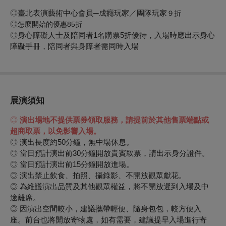
◎臺北表演藝術中心會員─成癮玩家／團隊玩家
９折
◎
怎麼開始的優惠
85
折
◎身心障礙人士及陪同者1名購票5折優待，入場時應出示身心
障礙手冊，陪同者與身障者需同時入場
展演須知
◎
演出場地
不提供票券領取服務，
請
提前於其他售票端點或
超商取票，以免影響入場。
◎
演出長度約50分鐘，無中場休息。
◎ 當日預計演出前30分鐘開放貴賓取票，請出示身分證件。
◎
當日預計演出前15分鐘開放進場。
◎
演出禁止飲食、拍照、攝錄影、不開放觀眾獻花。
◎ 為維護演出品質及其他觀眾權益，將不開放遲到入場及中
途離席。
◎
因演出空間較小，建議攜帶輕便、隨身包包，較方便入
座。前台也將開放寄物處，如有需要，建議提早入場進行寄