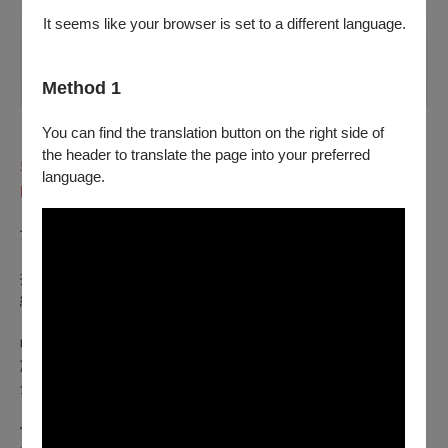
It seems like your browser is set to a different language.
Method 1
You can find the translation button on the right side of
「現在時間是下午 2:38 分 ，搬家公司會在 3:30 的時候過來。
the header to translate the page into your preferred
我要在一小時之內把剩下所有的東西打包好，我一定可以
language.
的！」
女子的搬家進入失控倒數——
搬家的箱子裝滿所有生活必需與殘餘。
絨毛娃娃、衣物、日常家用品，以及厚重的書籍。
收拾家當，像是點亮回憶跑馬燈，
凝斂於器物的記憶湧上心頭，在記憶回返的瞬間，幾乎要費盡
全身的氣力丟棄，
當我們閱讀《怦然心動的人生整理魔法》