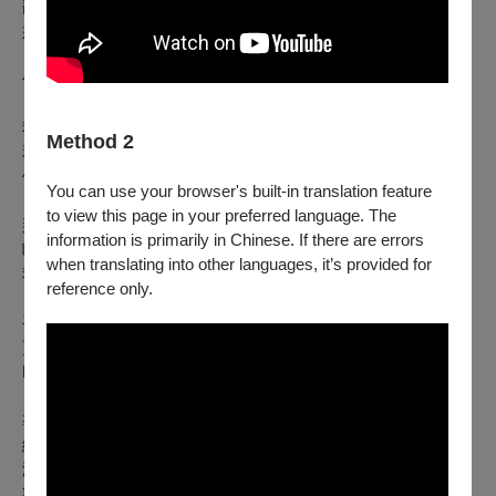
翻看無印良品收納型錄，練習斷捨離的藝術。
好像有那麼一瞬間可以拍拍屁股、過上清爽無慮的簡單生活。
但生命真的可以這麼乾脆嗎？
我們和「陪伴過我們的物品」道別，需要耗費力氣、練習道謝
Method 2
和說再見。
做不到則堆積成山、阻礙進出要道、耗費心神。
You can use your browser's built-in translation feature
to view this page in your preferred language. The
那當我們想擺脫的是：非常重要卻也非常不妙的 _________
information is primarily in Chinese. If there are errors
呢？
when translating into other languages, it’s provided for
我們也能如此告別嗎？
reference only.
丟不掉的是雜物？還是很想說再見的過去呢？
更多內容詳見臉書活動頁：
https://www.facebook.com/share/1D8dCrWtxJ/
【製作團隊】
導演｜蕭佳宜
編劇｜杜盈羲
演員｜周巧蓉
製作與燈光設計｜黃彥晨