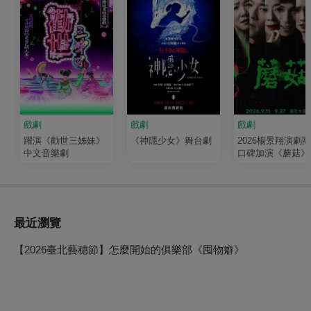
戲劇
戲劇
戲劇
躍演《勸世三姊妹》
《神隱少女》舞台劇
2026楊景翔演劇團
中文音樂劇
口碑加演《蘑菇》
最近瀏覽
【2026臺北藝穗節】怎麼開始的俱樂部《囤物癖》