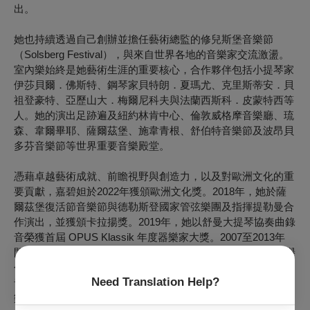
出。
她也持續透過自己創辦並擔任藝術總監的修兒斯堡音樂節
（Solsberg Festival），與來自世界各地的音樂家交流激盪。
室內樂始終是她藝術生涯的重要核心，合作夥伴包括小提琴家
伊莎貝爾．佛斯特、鋼琴家貝特朗．夏瑪尤、克里斯蒂安．貝
祖登豪特、亞歷山大．梅爾尼科夫與法蘭西斯科．皮蒙特西等
人。她的演出足跡遍及紐約林肯中心、倫敦威格摩音樂廳、琉
森、韋爾畢耶、薩爾茲堡、施韋青根、舒伯特音樂節及波昂貝
多芬音樂節等世界重要音樂殿堂。
憑藉卓越藝術成就、前瞻視野與創造力，以及對歐洲文化的重
要貢獻，嘉碧妲於2022年獲頒歐洲文化獎。2018年，她於薩
爾茲堡復活節音樂節與德勒斯登國家管弦樂團及指揮提勒曼合
作演出，並獲頒卡拉揚獎。2019年，她以舒曼大提琴協奏曲錄
音榮獲首屆 OPUS Klassik 年度器樂家大獎。2007至2013年
間，以及2016年，她多次獲得德國迴聲音樂獎肯定。其他榮譽
包括2010年《留聲機》年度青年藝術家獎、2012年德國青年
Need Translation Help?
音樂協會沃特獎，以及柴可夫斯基大賽與慕尼黑 ARD 國際音
樂大賽獎項。