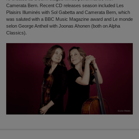
Camerata Bern. Recent CD releases season included
Les
Plaisirs Illuminés
with Sol Gabetta and Camerata Bern, which
was saluted with a BBC Music Magazine award and
Le monde
selon George Antheil
with Joonas Ahonen (both on Alpha
Classics).