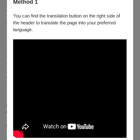
Method 1
演出方面屢次受各方邀演，並引起好評及迴響，近年來樂團著
重於音樂的精緻化與多元化，期 望藉由每學期舉辦的音樂
You can find the translation button on the right side of
會，同音樂愛好者分享練習成果，並讓聆賞者更加喜愛音樂，
the header to translate the page into your preferred
從樂聲 中獲得感動與喜悅。
language.
【指揮】符秦僥
1974
年出生於馬來西亞柔佛州。國中時，由吳進寶老師啟蒙學
習打擊及上低音號，十七歲時完成第一部青海民謠改編的管樂
作品《花兒與少年)。於吉隆坡修讀資訊工程期間,於馬來西亞
八打靈青少年管弦樂團吹奏法國號,同時也參與策劃青少年藝
術工作坊為馬來西亞全國中學生領袖舉辦之藝術行政管理營，
並擔任講師。
目前已累積超過四十部管弦樂佳作之管樂改編版本,包括
P.I.Tchaikovsky (Finale from symphony no.5 in c minor)
G.Gershwin(Piano Concerto in F)等，並由國內知名管樂團如
天使之翼交響管樂團、高雄市管樂團、雅頌合奏團、國立臺北
藝術大學音樂系管樂團等發表演出，廣受好評。
現為金頌铜管樂團、雅頌合奏團、旭曲交響管樂團、國立政治