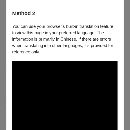
大學管樂團、國立中興大學管樂團及多所國中小管樂團指揮，
並時常受邀擔任國內各級管樂團客席指揮。
Method 2
【學生指揮】孟慶佳
You can use your browser's built-in translation feature
to view this page in your preferred language. The
就讀國立中興大學會計學系二年級，國小開始接觸小號，曾參
information is primarily in Chinese. If there are errors
與大湖國小管樂團、麗山國中管絃樂團、勝利交響樂團、松山
when translating into other languages, it’s provided for
高中管樂團等。小號師事江帛軒、古嘉訢、陳建安、陳昱伶
reference only.
等。於109學年度全國學生音樂比賽榮獲小號獨奏國中B組優
等第四名、多次獲得全國學生音樂比賽管樂合奏/管弦樂合奏
特優。現為中興大學管樂團學生指揮。
【低音單簧管獨奏】林桓志
2004
年出生於台北，畢業於國立臺灣師範大學附屬高級中學，
國小時加入秀山國小管樂團學習豎笛，同時加入台北青年管樂
團青少年團。在大安國中時曾接受莊凱圍老師的指導學習低音
豎笛。曾參與演出2017、2018年大安國中在國家音樂廳的特
別音樂會,在2020、2021、2024年參與演出台北聯合管樂團在
國家音樂廳的音樂會。在2023年參與演出逢甲大學管樂團在台