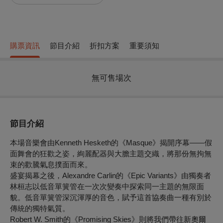
購票資訊
節目介紹
折扣方案
重要須知
無可售場次
節目介紹
本場音樂會由Kenneth Hesketh的《Masque》揭開序幕——假
面舞會的狂歡之姿，絢麗配器與大膽主題交織，將那份無拘無
束的歡騰氣息撲面而來。
盛宴揭幕之後，Alexandre Carlin的《Epic Variants》由獨奏者
林桓志以低音單簧管在一次次變奏中探索同一主題的無限面
貌。低音單簧管深沉渾厚的音色，賦予這首協奏曲一種有別於
傳統的獨特氣質。
Robert W. Smith的《Promising Skies》則將我們帶往新奧爾