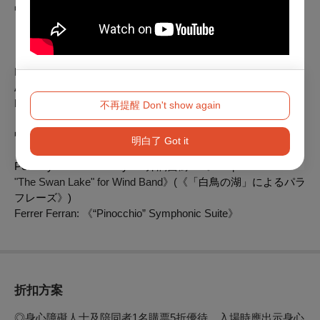
中歌劇院及高雄衛武營的特別音樂會。
【曲目】
Kenneth Hesketh:
《
Masque
》
Alex Carlin:
《
Epic Variants
》
Robert W. Smith:
《
Promising Skies
》
不再提醒 Don't show again
中場休息
明白了 Got it
Peter Ilyich Tchaikovsky/arr.
井澗昌樹：
《Paraphrase from
"The Swan Lake" for Wind Band》(《
「白鳥の湖」によるパラ
フレーズ
》
)
Ferrer Ferran:
《
“Pinocchio” Symphonic Suite
》
折扣方案
◎身心障礙人士及陪同者1名購票5折優待，入場時應出示身心