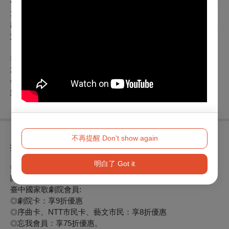
合作於衛武營表演廳演出蕭邦的大提琴奏鳴曲，作品65。同年
10月，受Elevato Piano Competition之邀，於誠品表演廳演
出。12月，於逸仙館與中山大學音樂學系管弦樂團演出貝多芬
第三號鋼琴協奏曲第一樂章。
>>更多場次
2026/9/15 衛武營國家藝術中心表演廳演出場次
年代售票 | 哥雅畫冊：熱戀中的男女
點我購票
不再提醒 Don't show again
折扣方案
明白了 Got it
◎身心障礙人士及陪同者1名購票5折優待，入場時應出示身心
障礙手冊，陪同者與身障者需同時入場
臺中國家歌劇院會員:
劇院卡：享9折優惠
◎
序曲卡、NTT市民卡、藝文市民：享8折優惠
◎
忘我會員：享75折優惠。
◎