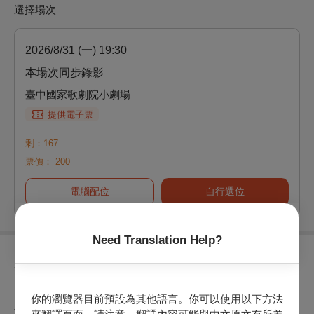
選擇場次
2026/8/31 (一) 19:30
本場次同步錄影
臺中國家歌劇院小劇場
提供電子票
剩：167
票價：
200
電腦配位
自行選位
Need Translation Help?
節目介紹
《哥雅畫冊》融合了西班牙大量歌曲、舞蹈的風格，是作曲家
你的瀏覽器目前預設為其他語言。你可以使用以下方法
葛拉納多斯的代表作，也是西班牙鋼琴音樂的代表作品之一。