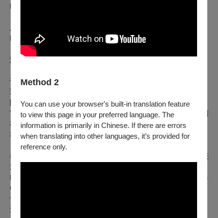
El Amor y la Muerte: Balada
尾奏：幽靈小夜曲
Epilogo:Serenata del Espectro
演出者簡歷：洪家豐
自4歲開始接觸鋼琴，曾就讀前金國小國樂班，陽明國中
普通班，高雄中學普通班，現就讀國立中山大學音樂學系學士
Method 2
班，主修鋼琴。曾師事邱歆茹、鄭樹錦、蔣惠蘭老師，現師事
陳宜蓁教授，並曾受Victor Rosenbaum、Christoph
You can use your browser's built-in translation feature
Traxler、陳必先、謝維庭、詹佳穎、林泛亞、蘇維翰等老師指
to view this page in your preferred language. The
導；室內樂曾受過潘昱同、薛雅文、吳亞欣，顏竹君、顏華
information is primarily in Chinese. If there are errors
容、黃楚涵、富澤直子老師指導。
when translating into other languages, it’s provided for
曾獲得112、114學年度全國學生音樂比賽大專A組鋼琴獨
reference only.
奏優等第二名、第28屆日本浜松PIARA國際鋼琴大賽臺灣代表
選拔賽金獎、2025 Elevato Piano Competition Chopin
Festival Best Preludes、4th Singapore International Music
Competition Bronze Award，並且舉辦過多場獨奏會、聯合
音樂會、室內樂音樂會等等。於2025年7月受音樂事藝術坊之
邀，參與“蕭邦的人生故事”音樂會，與留美大提琴家梁辰共同