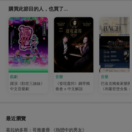
購買此節目的人，也買了...
戲劇
音樂
音樂
躍演《勸世三姊妹》
《發現蕭邦》鋼琴獨
巴洛克獨奏家樂團
中文音樂劇
奏會 x 中文解說
《布蘭登堡全集：
赫的和聲奇蹟》
最近瀏覽
葛拉納多斯：哥雅畫冊 《熱戀中的男女》