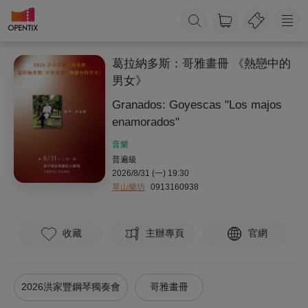
葛拉納多斯：哥雅畫冊 《熱戀中的
男女》
Granados: Goyescas "Los majos
enamorados"
音樂
普遍級
2026/8/31 (一) 19:30
草山樂坊
0913160938
收藏
主辦專頁
官網
2026洪家豐鋼琴獨奏會
哥雅畫冊