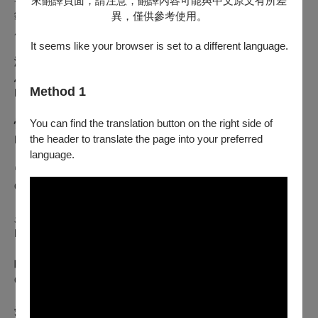
來翻譯頁面，請注意，翻譯內容可能與中文原文有所差
鋼琴家洪家豐希望能藉由這場音樂會，向聽眾介紹這部作品，
異，僅供參考使用。
用琴聲表現出豐富且多變的情緒。
It seems like your browser is set to a different language.
演出曲目：
恩里克 • 葛拉納多斯：哥雅畫冊
Method 1
Enric Granados: Goyescas
You can find the translation button on the right side of
情話綿綿
the header to translate the page into your preferred
Los Requiebros
language.
窗邊訴懷
Coloquio en la Reja
火焰方當果舞曲
El Fandango del Candil
嘆息，少女與夜鶯
Quejas o la Maja y el Ruisenor
愛與死：敘事曲