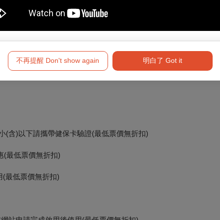
不再提醒 Don't show again
明白了 Got it
小(含)以下請攜帶健保卡驗證(最低票價無折扣)
惠(最低票價無折扣)
(最低票價無折扣)
!
之友網站申請完成啟用後使用(最低票價無折扣)