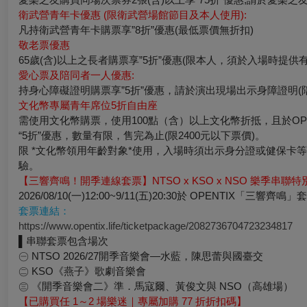
衛武營青年卡優惠
(
限衛武營場館節目及本人使用
凡持衛武營青年卡購票享”8折”優惠(最低票價無折扣)
敬老票優惠
65歲(含)以上之長者購票享”5折”優惠(限本人，須於入場時提
愛心票及陪同者一人優惠
持身心障礙證明購票享”5折”優惠，請於演出現場出示身障證明(
文化幣專屬青年席位
5
折自由座
需使用文化幣購票，使用100點（含）以上文化幣折抵，且於OPE
“5折”優惠，數量有限，售完為止(限2400元以下票價)。
限 *文化幣領用年齡對象*使用，入場時須出示身分證或健保卡
驗。
【三響齊鳴！開季連線套票】
NTSO x KSO x NSO
樂季串聯特
2026/08/10(一)12:00~9/11(五)20:30於 OPENT
套票連結：
https://www.opentix.life/ticketpackage/2082736704723234817
▌串聯套票包含場次
㊀ NTSO 2026/27開季音樂會—水藍，陳思蕾與國臺交
㊁ KSO《燕子》歌劇音樂會
㊂ 《開季音樂會二》準．馬寇爾、黃俊文與 NSO（高雄場）
【已購買任
1
～
2
場樂迷｜專屬加購
77
折折扣碼】