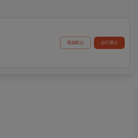
電腦配位
自行選位