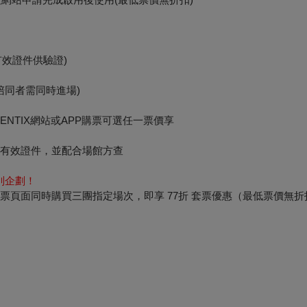
):
供有效證件供驗證)
:
陪同者需同時進場)
NTIX網站或APP購票可選任一票價享
等有效證件，並配合場館方查
別企劃！
IX「三響齊鳴」套票頁面同時購買三團指定場次，即享 77折 套票優惠（最低票價無