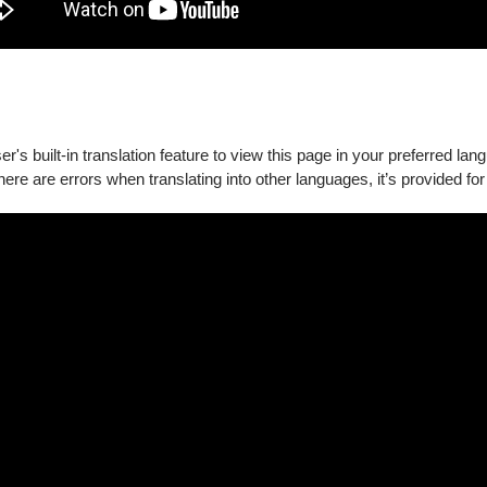
chi
's built-in translation feature to view this page in your preferred lan
there are errors when translating into other languages, it’s provided for