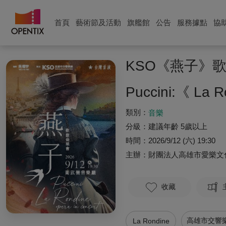
首頁
藝術節及活動
旗艦館
公告
服務據點
協
KSO《燕子》
Puccini:《 La R
類別：
音樂
分級：
建議年齡 5歲以上
時間：
2026/9/12 (六) 19:30
主辦：
財團法人高雄市愛樂文
收藏
高雄市交響
La Rondine