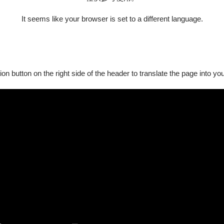
《燕子》更像是一場優雅的華爾滋——在流動的音樂中悄然展開，
It seems like your browser is set to a different language.
舞台佈景與戲劇動作，讓觀眾更純粹地沉浸於音樂之中。普契尼標誌
圍，引領聽眾走進一段既甜美又帶著淡淡惆悵的愛情故事。
ion button on the right side of the header to translate the page into y