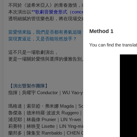
不同於《波希米亞人》的青春激情，或《托斯卡》的劇烈張力，
本次演出以
**歌劇音樂會形式（concert version）**
呈現，去除
透明細膩的管弦樂色彩，將在現場交織出如巴黎沙龍般的浪漫氛
Method 1
當愛情來臨，我們是否都有勇氣追隨？
當現實逼近，又是否能坦然放手？
You can find the translat
這不只是一場歌劇演出，
更是一場關於愛情與選擇的優雅告別。
【演出暨製作團隊】
指揮｜吳曜宇 Conductor｜WU Yao-yu
瑪格達｜索菲婭・弗米娜 Magda｜Sofia FOMINA
魯傑洛｜德米特羅·波波夫 Ruggero｜Dmytro POPOV
浦尼耶｜林義偉 Prunier｜LIN Yi-wei
莉賽特｜林映旻 Lisette｜LIN Ying-min
蘭邦多｜陳集安 Rambaldo｜CHEN Chi-an