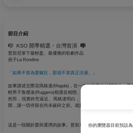
節目介紹
🎼
KSO
開季精選・台灣首演
🎼
普契尼筆下最輕盈、最優雅的歌劇作品
燕子La Rondine
「如果不曾為愛瘋狂，那就不算真正活過。」
故事講述交際花
瑪格達
(Magda)，在一次沙龍聚會的閒談中
輕男子魯傑洛(Ruggero)相遇並相戀。兩人在遠離塵囂的地
然而，現實終究逼近。瑪格達明白，自己的過去無法被對方的
開，讓一切停留在尚未破碎之前。就如同「燕子」般，短暫停留
這是一段關於愛與選擇的故事。普契尼以細膩如絲的旋律，描繪
你的瀏覽器目前預設為