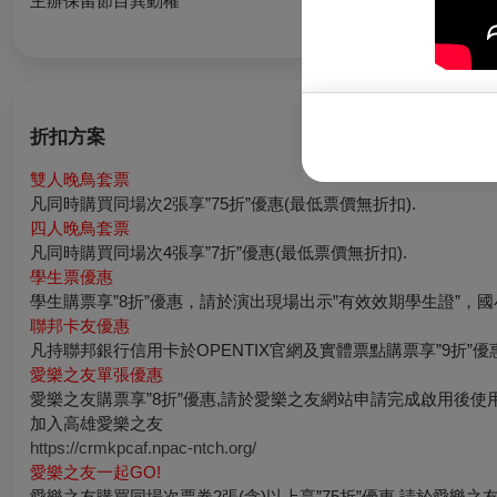
主辦保留節目異動權
折扣方案
雙人晚鳥套票
凡同時購買同場次2張享”75折”優惠(最低票價無折扣).
四人晚鳥套票
凡同時購買同場次4張享”7折”優惠(最低票價無折扣).
學生票優惠
學生購票享”8折”優惠，請於演出現場出示”有效效期學生證”，國
聯邦卡友優惠
凡持聯邦銀行信用卡於OPENTIX官網及實體票點購票享”9折”優
愛樂之友單張優惠
愛樂之友購票享”8折”優惠,請於愛樂之友網站申請完成啟用後使用
加入高雄愛樂之友
https://crmkpcaf.npac-ntch.org/
愛樂之友一起
GO
愛樂之友購買同場次票券2張(含)以上享”75折”優惠,請於愛樂