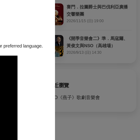
也靜靜落幕。
賽門．拉圖爵士與巴伐利亞廣播
性的抒情旋律與
交響樂團
2026/11/15 (日) 19:00
《開季音樂會二》準．馬寇爾、
our preferred language.
黃俊文與NSO（高雄場）
2026/9/13 (日) 14:30
最近瀏覽
KSO《燕子》歌劇音樂會