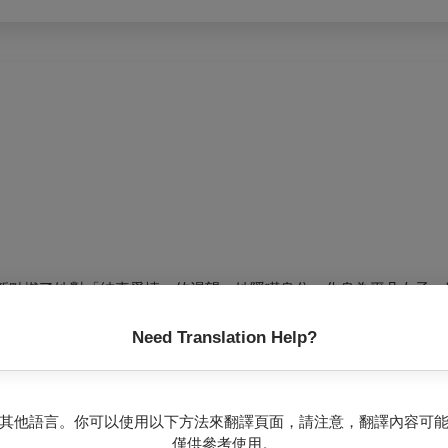
，重新點燃了她對「純真愛情」的渴望。她隱瞞身分，化身為平凡女子
方，共度一段純粹而甜美的時光，彷彿找回最真摯的愛情。
家庭接受，也不願讓這段純潔的感情被現實玷污。最終，她選擇在愛
Need Translation Help?
於溫暖的季節，終究仍要振翅遠去。
一場介於夢與現實之間的愛情旅程。
其他語言。你可以使用以下方法來翻譯頁面，請注意，翻譯內容可
僅供參考使用。