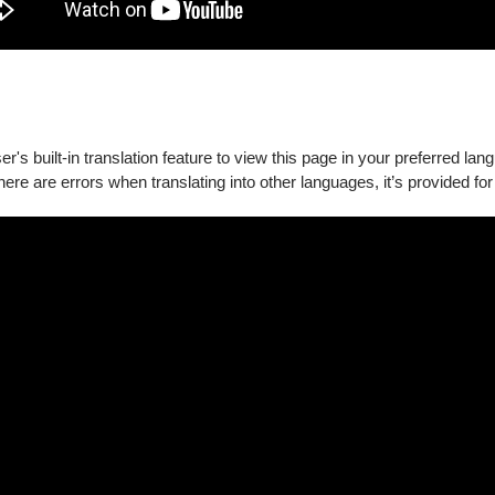
's built-in translation feature to view this page in your preferred lan
there are errors when translating into other languages, it’s provided for