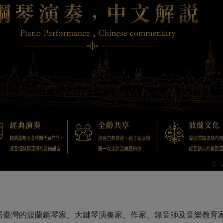
(劉愷孟) 為旅居臺灣的波蘭鋼琴家、大鍵琴演奏家、作家、錄音師及音樂教