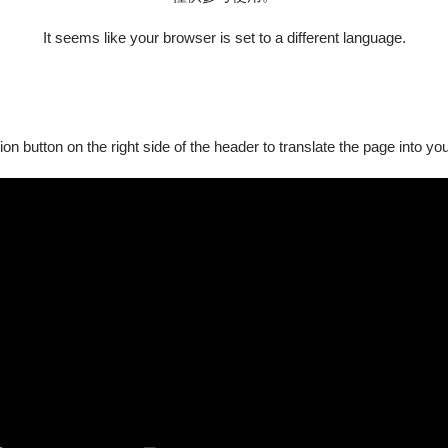
It seems like your browser is set to a different language.
ion button on the right side of the header to translate the page into y
作曲家蕭邦的經典作品，引導觀眾在聆聽中理解音樂、感
邦最具代表性的夜曲、圓舞曲、波蘭舞曲與敘事曲等經典作品。
分享作品背後的歷史背景、創作靈感與波蘭民族文化。