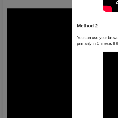
Method 2
You can use your browser
primarily in Chinese. If 