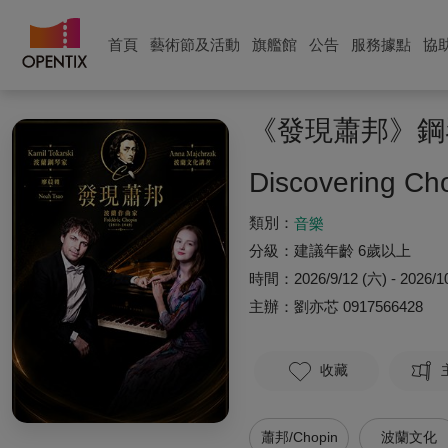
首頁
藝術節及活動
旗艦館
公告
服務據點
協
《發現蕭邦》鋼
Discovering Cho
類別：
音樂
分級：
建議年齡 6歲以上
時間：
2026/9/12 (六) - 2026/1
主辦：
劉亦芯
0917566428
收藏
蕭邦/Chopin
波蘭文化