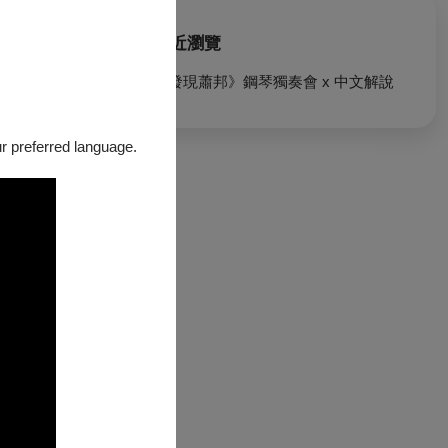
最近瀏覽
《發現蕭邦》鋼琴獨奏會 x 中文解說
our preferred language.
受情感，並