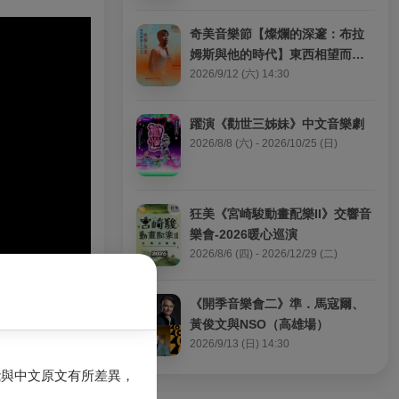
奇美音樂節【燦爛的深邃：布拉
姆斯與他的時代】東西相望而南
轅北轍：布拉姆斯、李斯特與華
2026/9/12 (六) 14:30
格納的音樂世界
躍演《勸世三姊妹》中文音樂劇
2026/8/8 (六) - 2026/10/25 (日)
狂美《宮崎駿動畫配樂II》交響音
樂會-2026暖心巡演
2026/8/6 (四) - 2026/12/29 (二)
《開季音樂會二》準．馬寇爾、
黃俊文與NSO（高雄場）
2026/9/13 (日) 14:30
能與中文原文有所差異，