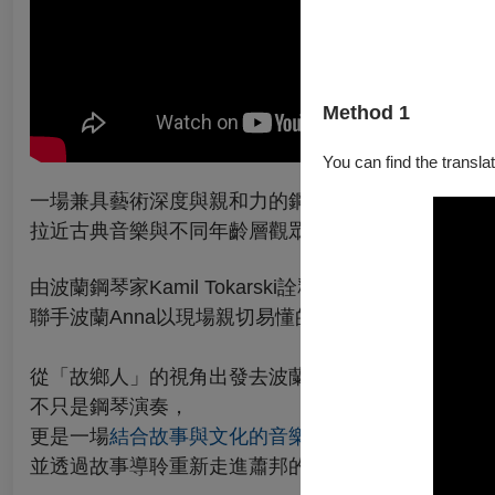
Method 1
You can find the translat
一場兼具藝術深度與親和力的鋼琴音樂會，透過波蘭
拉近古典音樂與不同年齡層觀眾之間的距離。
由波蘭鋼琴家Kamil Tokarski詮釋演出精選蕭
聯手波蘭Anna以現場親切易懂的中文解說為橋樑，
從「故鄉人」的視角出發去波蘭
。
不只是鋼琴演奏，
更是一場
結合故事與文化的音樂旅程
，
並透過故事導聆重新走進蕭邦的世界。