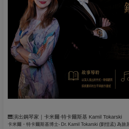
🎹
演出鋼琴家｜卡米爾
·
特卡爾斯基
Kamil Tokarski
卡米爾・特卡爾斯基博士- Dr. Kamil Tokarski 