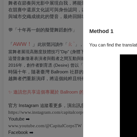
舞者在節奏與光影中展現自我，將能量渲染整個空間；
在競賽中還原文化認可與身份認同，以身體發出堅定宣言，
與城市交織成彼此的聲音，最終回歸城市喧囂，期待著下一夜舞
💬「十年再⼀劍的擬聲舞蹈創作」
Method 1
AWW！
」
ㄠˋ
「
此狀聲詞讀作「
」，源自酷兒 Ballroom 文化
You can find the translat
當舞者展現高難度肢體技巧"Dip" (身體下地) 的剎那，全場觀眾
這聲音象徵著表演者與觀者之間互動與能量的最高點，是認可、更是
2016年，創作者劉育丞 (Desire) 曾以「傲 (Aww!)」為概念進行
時隔十年，隨著臺灣 Ballroom 社群的壯大與成熟，劉育丞決定在
越舞者們重新演繹，將這個純粹且特殊的瞬間昇華為一齣沈浸式
✨ 邀請您共享這個專屬於 Ballroom 的華麗時刻，一起進入舞會
官方 Instagram
看更多，演出訊息不漏接
➡️
追蹤
https://www.instagram.com/capitalcorps/
Youtube
➡️
www.youtube.com/@CapitalCorpsTW
Facebook
➡️