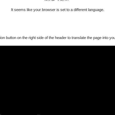
It seems like your browser is set to a different language.
會。
中的⼀種集體回應。
ion button on the right side of the header to translate the page into y
會整齊劃一地指向舞者，並發出「AWW！」的驚嘆聲。
致意。
舞蹈作品創作，
 2026 年帶著更精緻的視覺語彙、更深厚的文化底蘊、偕臺灣 Ballr
舞劇。
吧！
✨