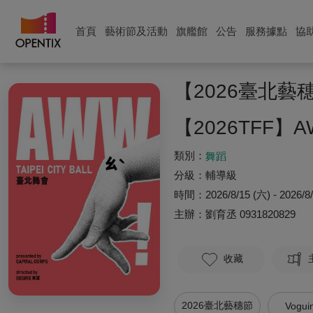
首頁
藝術節及活動
旗艦館
公告
服務據點
協
【2026臺北藝
【2026TFF】AWW
類別：
舞蹈
分級：
輔導級
時間：
2026/8/15 (六) - 2026/8
主辦：
劉育丞
0931820829
收藏
2026臺北藝穗節
Vogui