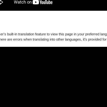
's built-in translation feature to view this page in your preferred lan
there are errors when translating into other languages, it’s provided for