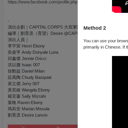
https://www.facebook.com/profile.php?id=61591552861641
-
演出企劃｜
CAPITAL CORPS 大寫軍團工作室
Method 2
編導｜
劉育丞（育望）Desire
@CAPITAL CORPS
演出人員｜
You can use your browser
李宇宸 Henri Ebony
primarily in Chinese. If 
吳俊亨 Andy Donyale Luna
邱鑫傑 Jennie Oricci
洪以撒 Isaac 007
徐勳益 Daniel Milan
莊禹陶 Chudy Basquiat
黃立傑 Jerry 007
黃奕維 Wangda Ebony
楊宜蓁 Sally Mizrahi
葉晚 Raven Ebony
瑪莉安 Marian Mesula
劉育丞 Desire Lanvin