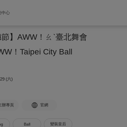
助中心
穗節】AWW！ㄠˋ臺北舞會
！Taipei City Ball
/29 (六)
主辦專頁
官網
變裝皇后
ng
Ball