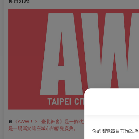
節目介紹
🪩
《AWW！ㄠˋ 臺北舞會》是一齣沈浸式的文化紀實，
是一場屬於這座城市的酷兒慶典。
你的瀏覽器目前預設為