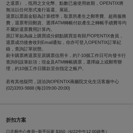
之退票），抵用之文化幣、點數已逾使用效期，OPENTIX將
無法以任何形式進行返還、展延。
退票以票面金額為計算標準，取票所產生之郵寄費、超商服務
費，退票寄回郵資、選擇ATM轉帳付款產生之轉帳手續費等均
不屬於退票費用計算內。
原訂單如為線上購買或分銷點購買並有歸戶OPENTIX會員，
退票成功後會收到Email通知，你亦可登入OPENTIX訂單紀
錄，查詢訂單狀態。
刷卡購票將退票至原購票信用卡，約7-10個工作日可向發卡行
查詢到該筆款項；現金及ATM轉帳購票，選擇線上或郵寄辦
理，約10個工作日匯款至你指定之帳戶。
若有其他疑問，請洽詢OPENTIX兩廳院文化生活客服中心
(02)3393-9888 (每日09:00-20:00)
折扣方案
◎北藝中心會員─新手玩家 $350（6/22中午12:00啟售）