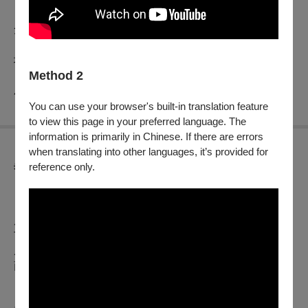
※ 活動時長為 3 小時，請於活動開始前 5 分鐘前完成驗票以
免延誤入場。
※ 活動過程將安排攝影師紀錄，如欲獲取活動照片，請於離
場時填寫問卷，以利與你分享。
Method 2
※ 購票並參與本活動，出席者視同同意臺北表演藝術中心使
用其肖像權於活動宣傳。
You can use your browser's built-in translation feature
to view this page in your preferred language. The
information is primarily in Chinese. If there are errors
when translating into other languages, it’s provided for
異動公告
reference only.
【OPENTIX節目延期公告】
（公告日期
2026年7月10日
）
原訂於
2026年7月11日（六）14:00
於臺北表演藝術中心之
TPAC會員限定：《身體的隱形連線》表演體驗課，因受到巴
威颱風影響，依照行政院人事行政總處公告7/11(六) 臺北市全
面停班停課，為考量民眾安全，將延期至
2026年10月3日
（六）14:00
排練場5
辦理。