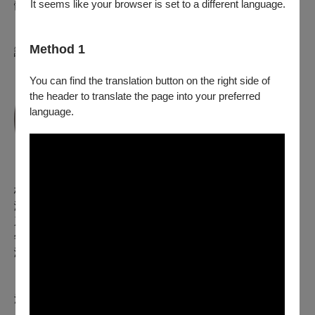
It seems like your browser is set to a different language.
體！
Method 1
講師介紹
You can find the translation button on the right side of
the header to translate the page into your preferred
language.
梅若穎
演員、表演指導、編導、跨界創意產業者。曾任北藝大電影
系、台藝大戲劇系講師，現為南科大流行音樂系助理教授。歷
年舞台劇作品40餘部，其他演出經歷包括電影、廣告、MV、
演唱會等。
注意事項 |
※ 購票前，請務必完成OPENTIX會員綁定。