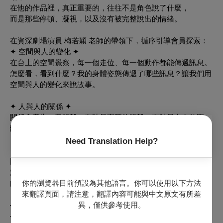
在他的作品裡，真正重要的，往往不是角色說了什麼，
而是那些停頓、凝視，以及沒有被完整說出的情緒。
在資深劇場演員 梅若穎 老師的帶領下，循序引導會員探索：
✦ 空間與人的變化 ✦
在台上的空間覺察，每一個走位、每一個動作都能傳遞訊息。
怎麼看，看到什麼？我的身體姿態傳遞了哪些訊息？讓我們用
空間與人的變化來說故事。
✦ 人與人的關係 ✦
關係會產生一種距離，有時是實際的距離，有時是內在的距
離。透過練習來探索這些好玩又說不出來的距離美感。
Need Translation Help?
✦ 自己與自己的關係 ✦
回到自我的覺察，我現在的狀態是什麼？是緊張興奮還是疲累
沮喪？是開放的還是封閉的？試試運用簡單的表演技巧來轉化
你的瀏覽器目前預設為其他語言。你可以使用以下方法
內在的能量，並且能實際運用在生活當中。
來翻譯頁面，請注意，翻譯內容可能與中文原文有所差
異，僅供參考使用。
—— 感受語言慢慢退去，剩下肢體還在說話。
—— 不需要有任何表演經驗，只要帶著好奇心與自己的身