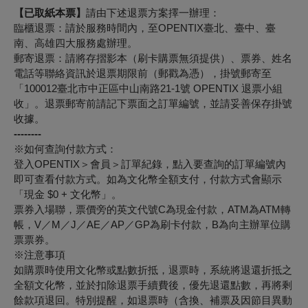
【已取紙本票】
請由下述退票方案擇一辦理：
臨櫃退票：請於服務時間內，至OPENTIX臺北、臺中、臺
南、高雄四大服務處辦理。
郵寄退票：請將存摺影本（刷卡購票無須提供）、票券、姓名
電話等聯絡資訊於退票期限前（郵戳為憑），掛號郵寄至
「100012臺北市中正區中山南路21-1號 OPENTIX 退票小組
收」。退票郵寄前請記下票面之訂單編號，並請妥善保存掛號
收據。
--------
※如何查詢付款方式：
登入OPENTIX＞會員＞訂單紀錄，點入要查詢的訂單編號內
即可查看付款方式。如為文化幣全額支付，付款方式會顯示
「現金 $0 + 文化幣」。
票券入場聯，票價旁的英文代號C為現金付款，ATM為ATM轉
帳，V／M／J／AE／AP／GP為刷卡付款，B為向主辦單位購
票票券。
※注意事項
如購票時使用文化幣或點數折抵，退票時，系統將退還折抵之
全額文化幣，並於扣除退票手續費後，優先退還點數，再將剩
餘款項退回。特別提醒，如退票時（含換、補票及因節目異動