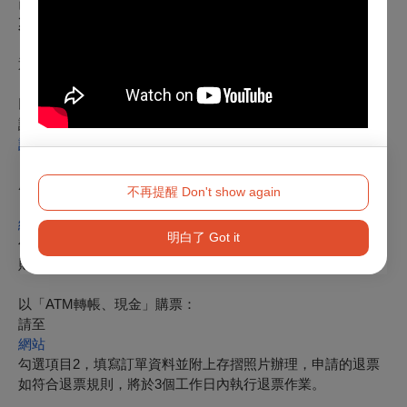
已購票觀眾可持原票券入場，
2026年7月20日
前可辦理全額退
票
。
退票辦法如下：
【電子票或尚未取紙本票】
以「信用卡、行動支付、文化幣全額支付」購票：
請使用OPENTIX線上退訂單功能，至會員＞
訂單紀錄
＞點入要退訂的訂單，按下「退訂單」勾選欲退項目，線上完
成退訂。
不再提醒 Don't show again
※購買團票、套票或無法使用退訂單功能時，請至
網站
明白了 Got it
勾選項目1，填寫訂單資料辦理。申請的退票如符合退票規
則，將於3個工作日內執行退票作業。
以「ATM轉帳、現金」購票：
請至
網站
勾選項目2，填寫訂單資料並附上存摺照片辦理，申請的退票
如符合退票規則，將於3個工作日內執行退票作業。