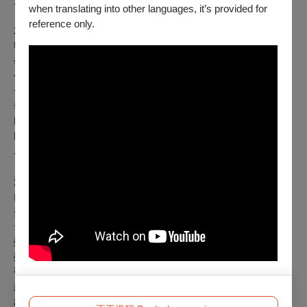
重奏優等第一名。
when translating into other languages, it’s provided for
reference only.
2016年獲獎學金赴美深造，於美國印第安納大學 (Indiana
University Bloomington) 取得鋼琴演奏碩士，之後更獲全額獎
學金，於同校修習鋼琴合作取得演奏家文憑，期間擔任鋼琴合
作助教。2021年獲全額獎學金進入美國科羅拉多大學攻讀鋼琴
合作博士，並擔任鋼琴合作助教。先後師事陳怡婷、黃琬玲、
李威龍、黃惠鈴、陳冠宇、Norman Krieger、Anne
Epperson、 Chih-Yi Chen、Futaba Niekawa、Charles
Prestinari、
Alexandra Nguyen及Margaret McDonald等國際知
名演奏及教育家。
演出經驗豐富，留美期間參與各項器樂與聲樂個別課，並於校
內外積極舉辦參與獨奏會、合作音樂會、大師班及比賽，包括
美國全國小號比賽 (National Trumpet Competition)，協助女高
音Dawna Rae Warren參與協奏曲比賽 (Honors Competition)
榮獲首獎，與小號家Noah Mennenga參與Bruce Ekstrand比賽
榮獲第二名，並擔任合唱團(CU Boulder University Choir)、管
弦樂團 (CU Boulder Symphony Orchestra) 鋼琴、歌劇及音樂
劇 (CU Boulder Eklund Opera Program)彩排鋼琴家，協助演
出威爾第歌劇《法斯塔夫》與莫里．葉斯頓音樂劇《鐵達尼