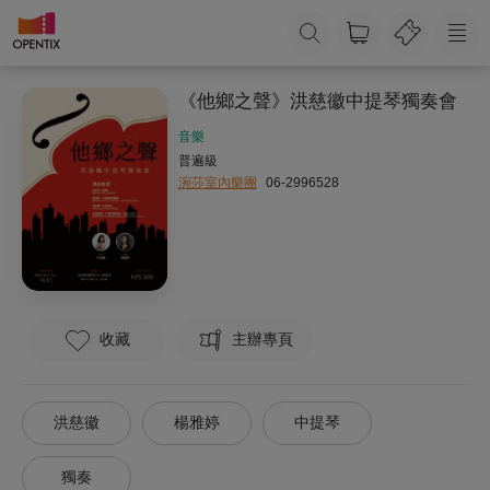
《他鄉之聲》洪慈徽中提琴獨奏會
音樂
普遍級
涴莎室內樂團
06-2996528
收藏
主辦專頁
洪慈徽
楊雅婷
中提琴
獨奏