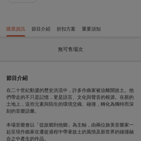
購票資訊
節目介紹
折扣方案
重要須知
無可售場次
節目介紹
在二十世紀動盪的歷史洪流中，許多作曲家被迫離開故土。他
們帶走的不只是記憶，更是語言、文化與聲音的根源。在新的
土地上，這些元素與陌生的環境交織、碰撞，轉化為獨特而深
刻的音樂語彙。
本場音樂會以「從故鄉到他鄉」為主軸，由兩位旅美音樂家一
起呈現作曲家在遷徙過程中帶著故土的風情及新世界的碰撞融
合之中產生的作品。