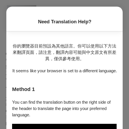
Need Translation Help?
你的瀏覽器目前預設為其他語言。你可以使用以下方法
來翻譯頁面，請注意，翻譯內容可能與中文原文有所差
中提琴｜洪慈徽
異，僅供參考使用。
留美中提琴家洪慈徽，出生於臺南市。在臺畢業於永福國小音
樂班，大成國中音樂班，臺南女中音樂班，臺北藝術大學音樂
It seems like your browser is set to a different language.
系。曾師事張乃月，王麗雯，何君恆。在大學時積極參與奇美
管弦樂團及愚韻管弦樂團，在學期間多次獲得音樂比賽第一名
及全國音樂比賽第一名。
Method 1
於美就讀美國辛辛那提大學附屬音樂院，以助理研究生身份獲
You can find the translation button on the right side of
得全額獎學金及生活費就讀碩博士。師事Masao Kawasaki,
the header to translate the page into your preferred
Catharine Carroll Lees。多次獲得學校協奏曲比賽及室內樂比
language.
賽首獎，與學校樂團演出Hindemith Der Schwanendreher及
Mozart Sinfonia concertante K. 364。於就讀博士期間跟