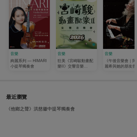
音樂
音樂
音樂
絢麗系列 — HIMARI
狂美《宮崎駿動畫配
《午後音樂會｜阿
小提琴獨奏會
樂II》交響音樂
麗希與她的朋友們
會-2026暖心巡演
最近瀏覽
《他鄉之聲》洪慈徽中提琴獨奏會