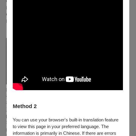
Cincinnati Symphony Orchestra 第一小提琴團員Minyoung
Baik學習樂團片段，且以一年聘考入芝加哥Grant Park
Orchestra，之後考進Lexington Philharmonic Orchestra 及
Dayton Philharmonic Orchestra。
鋼 琴｜楊雅婷
臺南市人，楊雅婷是位活躍的鋼琴合作家。曾就讀於臺南市永
福國小、大成國中、臺南女中音樂班及國立臺灣師範大學音樂
Method 2
系主修鋼琴。大學畢業後，繼而完成在臺南女中實習並考取教
師證書。在臺期間曾獲鋼琴比賽獎項，包括衛武營全國音樂大
You can use your browser's built-in translation feature
賽高中音樂班組鋼琴第二名、臺南市學生音樂比賽高中團體組
to view this page in your preferred language. The
鋼琴三重奏特優第一名、全國學生音樂比賽高中團體組鋼琴三
information is primarily in Chinese. If there are errors