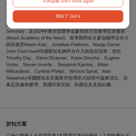
不再提醒 Don't show again
號》等作品。
明白了 Got it
曾受邀參與錄製作曲家Michael Udow的歌劇A Wall of Two。
2022年參加二重奏526奏鳴曲研習營 (duo526 Sonata
Seminar)，及2024年獲全額獎學金參加西方音樂學院音樂節
(Music Academy of the West)。留學期間多次參加鋼琴合作大
師班接受Martin Katz、Jonathan Feldman、Margo Garret、
John Churchwell等國際知名鋼琴合作大師親自指導，曾於
Timothy Day、Glenn Dicterow、Karen Dreyfus、Eugene
Izotov、Steven Isserlis 、Benjamin Kamins、Milan
Milisavljević、Cynthia Phelps、Weston Sprott、Alan
Stepansky等國際知名音樂家所指導的大師班中協奏演出。演
奏足跡遍佈臺灣、美國印第安納、科羅拉多及洛杉磯。
折扣方案
◎身心障礙人士及陪同者1名購票可享5折優待（入場時應出示