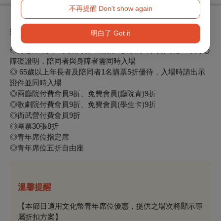
不再提醒 Don't show again
折扣方案
明白了 Got it
◎身心障礙人士及陪同者1名購票5折優待，入場時應出示身心
障礙證明，陪同者與身障者需同時入場
◎ 65歲以上年長者及陪同者1名購票5折優待，入場時請出示
證件並同時入場
◎兩廳院付費會員9折、免費會員(廳院青)9折
◎歌劇院付費會員9折、免費會員(學生卡)9折
◎衛武營付費會員9折
◎團票30張8折
◎青年席位指定席
◎青年席位五折自由座
溫馨提醒
【本節目適用文化幣青年席位優惠，提供之場次將顯示專
屬折扣方案】