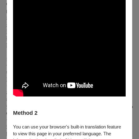
中，作曲家不再為聽眾、不再為時代，而是向音樂、向自身、
向時間提出最後的叩問。這四首作品是貝多芬向內走到最遠的
地方——賦格與冥想交錯，邊界被推到語言難以承載之處，長
久以來被視為鋼琴文獻中最孤獨、也最深的疆域之一。孫榆桐
選擇在三十歲走進這片晚期之地，並非為了征服，而是為了聆
聽其中尚未被解答的問題——這是一個關於提問、而非給出答
案的夜晚。
多年來，孫榆桐活躍於世界各地的重要舞台，曾於巴黎科爾托
音樂廳、巴塞隆納加泰隆尼亞音樂宮、波士頓喬丹音樂廳、聖
彼得堡愛樂音樂廳、華沙愛樂音樂廳、中國國家大劇院、上海
東方藝術中心等地舉辦獨奏會，演出並由德國巴伐利亞廣播電
台、波蘭國家廣播電台、西班牙國家廣播電視台等媒體播出。
在協奏與室內樂領域，他曾與中國國家大劇院管弦樂團、聖彼
得堡愛樂樂團、加利西亞交響樂團、沃斯堡交響樂團、鳳凰城
交響樂團等合作，亦與 David Shifrin、Paul Watkins、Cuarteto
Method 2
Quiroga、陳薩等音樂家同台，並受邀參與波蘭復活節貝多芬
音樂節、Chamber Music Northwest 等重要音樂節。他曾於西
You can use your browser's built-in translation feature
班牙桑坦德、哈恩、瑪麗亞・卡納爾斯、霍洛維茨及美國新奧
to view this page in your preferred language. The
爾良等重要國際鋼琴比賽獲獎。