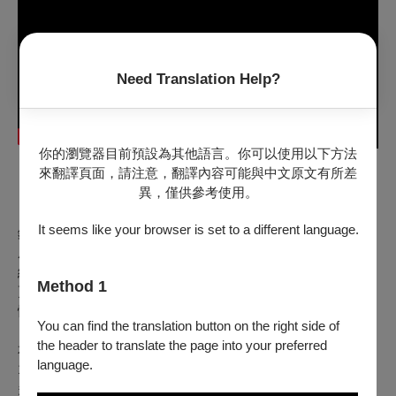
Need Translation Help?
你的瀏覽器目前預設為其他語言。你可以使用以下方法
來翻譯頁面，請注意，翻譯內容可能與中文原文有所差
～有些音樂不為掌聲，只為時間～
異，僅供參考使用。
It seems like your browser is set to a different language.
鋼琴家孫榆桐，以深邃而內斂的音樂語言，在當代樂壇逐漸形
成獨具一格的藝術氣質。他的演奏不以炫技取勝，而以細膩的
結構感、詩意的時間感與高度內省的思考，帶領聽者走入作品
Method 1
更深層的精神世界。在停頓、延展與留白之間，音樂被允許慢
慢成形——這是他面對鋼琴一貫的方式。
You can find the translation button on the right side of
the header to translate the page into your preferred
本場音樂會完整呈現貝多芬晚期四首鋼琴奏鳴曲——作品
language.
106《槌子鍵琴》、作品 109、作品 110 與作品 111。這是貝
多芬創作生涯最後階段的書寫：在失聰、孤獨與時代喧囂之