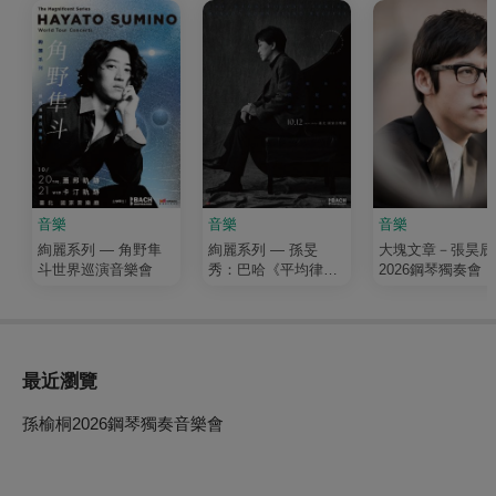
音樂
音樂
音樂
絢麗系列 — 角野隼
絢麗系列 — 孫旻
大塊文章－張昊辰
斗世界巡演音樂會
秀：巴哈《平均律鍵
2026鋼琴獨奏會
盤曲集第一冊》
最近瀏覽
孫榆桐2026鋼琴獨奏音樂會