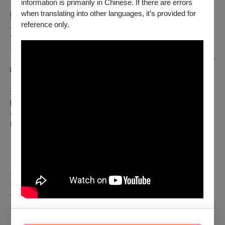
information is primarily in Chinese. If there are errors
when translating into other languages, it’s provided for
錄音方面，2012 年受邀為國際唱片品牌 Naxos 錄製《獲獎者
reference only.
系列》專輯；2025 年與國家大劇院音樂廠牌 NCPA Classics
合作推出專輯《余絢》，收錄布拉姆斯晚期鋼琴小品（作品
116–119），以節制而深層的詮釋獲樂評界高度評價，
英國
《留聲機》（Gramophone）雜誌評論其演奏「始終保持世界
級水準」
。
孫榆桐生於 1995 年，先後就讀於中央音樂學院附小與附中，
師從常樺教授；2015 年赴美深造，於新英格蘭音樂學院取得
學士、碩士、演奏家文憑與藝術家文憑，師承 Alexander
Korsantia 與鄧泰山教授。
～演出曲目～
貝多芬：第二十九號鋼琴奏鳴曲，作品106
貝多芬：第三十號鋼琴奏鳴曲，作品109
貝多芬：第三十一號鋼琴奏鳴曲，作品110
貝多芬：第三十二號鋼琴奏鳴曲，作品111