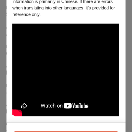
information is primarily in Chinese. If there are errors
Francisco Tárrega｜Fantasia sobre motivos de La Traviata
when translating into other languages, it’s provided for
法朗西斯科·塔雷加：《茶花女主題幻想曲》
reference only.
Agustín Barrios Mangoré｜
Un Sueño en la Floresta
奧古斯汀·巴里奧斯：《森林之夢》
Heitor Villa-Lobos｜
Chôro No. 1
維拉-羅伯斯：《就羅舞曲 第一號》
Arnaud Dumond｜
Hommage à Ravel
阿諾·杜蒙：《向拉威爾致敬》
Marco Pereira｜
Bate-Coxa
馬可·佩雷拉 : 《雙腿纏繞 》
Astor Piazzolla｜Invierno Porteño
阿斯托 皮亞佐拉：布宜諾斯艾利斯之冬
Cacho Tirao｜Milonga de Don Taco
卡喬·提勞：《唐·塔克的米隆加》