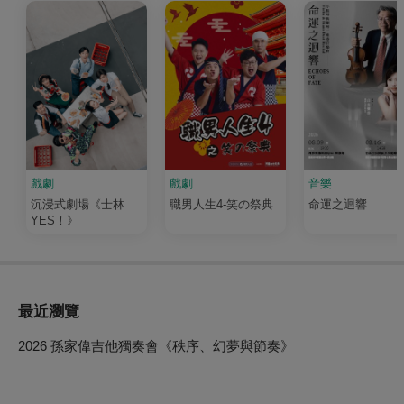
戲劇
戲劇
音樂
沉浸式劇場《士林
職男人生4-笑の祭典
命運之迴響
YES！》
最近瀏覽
2026 孫家偉吉他獨奏會《秩序、幻夢與節奏》