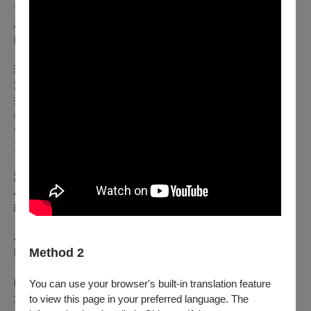
音樂，並積極投入重奏與跨界合作。自2013年起與吉他家季廷
恩合作二重奏演出，探索吉他重奏之聲響與表現可能，並於國
內重要場館登台演出。
現任台灣吉他學會理事長，積極推動國內吉他發展與國際交
流，並任教於淡江高中音樂班及多所藝文與終身學習機構，包
括國立中正紀念堂藝文推廣中心、文山社區大學、萬華社區大
學及崇光社區大學等，其教學與演出並行，並透過講座、音樂
會策劃與跨領域合作，持續拓展古典吉他的藝術邊界與影響
力。
演出曲目：
John Dowland｜Sir John Smith, His Almain
約翰·道蘭：《約翰·史密斯爵士的阿爾曼舞曲》
J. S. Bach｜Prelude, Fugue, and Allegro, BWV 998
Method 2
巴赫：《前奏曲、賦格與快板》，作品編號 BWV 998
Dionisio Aguado｜Introduction and Rondo No. 2
You can use your browser's built-in translation feature
迪奧尼西奧·阿瓜多：《序奏與迴旋曲 第二號》
to view this page in your preferred language. The