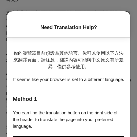
旅法古典吉他演奏家孫家偉，活躍於獨奏、室內樂及跨界合作
領域，致力於古典吉他藝術之推廣與教育。畢業於國立臺灣藝
術大學音樂學系研究所，主修古典吉他，並取得巴黎市立聖摩
Need Translation Help?
爾音樂院（Conservatoire à rayonnement régional de Saint-
Maur）演奏文憑。
2009年於臺灣藝術大學畢業，先後師從黃修禮、羅文賜、徐景
你的瀏覽器目前預設為其他語言。你可以使用以下方法
溢及李振聲等教授。畢業後赴法深造，進入巴黎師範音樂院
來翻譯頁面，請注意，翻譯內容可能與中文原文有所差
（École Normale de Musique de Paris），隨傳奇吉他大師
異，僅供參考使用。
Alberto Ponce 學習，翌年以第一名成績考入巴黎市立聖摩爾
It seems like your browser is set to a different language.
音樂院，師事 Daniel Lavialle。留學期間亦跟隨 Gabriel Bianco
學習，並參與多位國際知名演奏家之大師班，包括 David
Russell、Hubert Käppel、Marcin Dylla 與 Pavel Steidl 等，曾
Method 1
獲2011年法國A.F.E.M.（歐法音樂協會）古典吉他大賽第三
名、2012年法國全國古典吉他大賽優勝，並於2015年「臺灣
You can find the translation button on the right side of
吉他大賽」重奏組榮獲第一名。
the header to translate the page into your preferred
language.
返國後，孫家偉長期活躍於臺灣音樂舞台，持續舉辦個人獨奏
會與主題式音樂會，曲目橫跨巴洛克、古典、浪漫至拉丁美洲