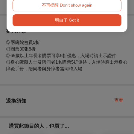
不再提醒 Don't show again
明白了 Got it
折扣方案
◎兩廳院會員9折
◎團票30張8折
◎65歲以上年長者購票可享5折優惠，入場時請出示證件
◎身心障礙人士及陪同者1名購票5折優待，入場時應出示身心
障礙手冊，陪同者與身障者需同時入場
查看
退換須知
購買此節目的人，也買了...