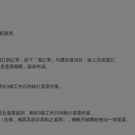
新購買。
要退訂的訂單，按下「退訂單」勾選欲退項目，線上完成退訂。
必留意退票期限，提前申請。
將於3個工作日內執行退票作業。
符合退票規則，將於3個工作日內執行退票作業。
形（含換、補票及節目異動之退票），轉帳手續費恕無法一併退還。