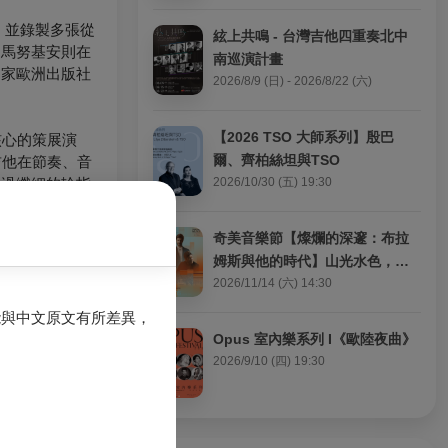
獎，並錄製多張從
絃上共鳴 - 台灣吉他四重奏北中
．馬努基安則在
南巡演計畫
多家歐洲出版社
2026/8/9 (日) - 2026/8/22 (六)
【2026 TSO 大師系列】殷巴
核心的策展演
爾、齊柏絲坦與TSO
把吉他在節奏、音
透過纖細的輪指
2026/10/30 (五) 19:30
奇美音樂節【燦爛的深邃：布拉
徹、巴托克、爵
姆斯與他的時代】山光水色，雨
nce〉等，讓觀眾在
暴風狂：布拉姆斯與德弗札克的
2026/11/14 (六) 14:30
奏重組帶來的新
名曲盛宴
能與中文原文有所差異，
Opus 室內樂系列 I《歐陸夜曲》
化，將同一個動
2026/9/10 (四) 19:30
合作上的默契，
也把目光投向當