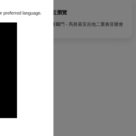
觀眾、學生及音
最近瀏覽
our preferred language.
生與專業樂手而
喬賽爾門 - 馬努基安吉他二重奏音樂會
默契碰撞之下，