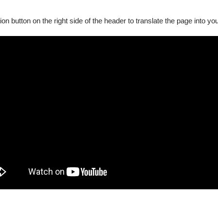
僅是將歐洲最新的吉他二重奏樣貌帶到臺灣舞台，更希望在與本地
ion button on the right side of the header to translate the page into y
是一場可以在旋律與節奏之間自在遊走的聆聽之夜；對音樂科系學
示範。
在這場二重奏中，重新感受到吉他不僅能溫柔低語，也能在兩人的
障礙手冊，陪同者與身障者需同時入場