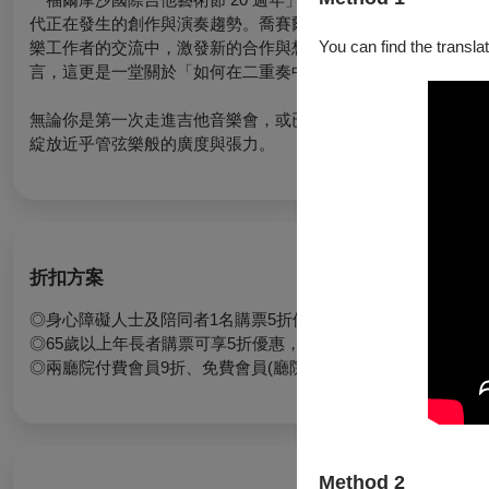
代正在發生的創作與演奏趨勢。喬賽爾門與馬努基安的到來，不
You can find the translat
樂工作者的交流中，激發新的合作與想像。對一般觀眾而言，這
言，這更是一堂關於「如何在二重奏中找到自己的聲音」的現場
無論你是第一次走進吉他音樂會，或已熟稔各種經典曲目，都將
綻放近乎管弦樂般的廣度與張力。
折扣方案
◎身心障礙人士及陪同者1名購票5折優待，入場時應出示身心
◎65歲以上年長者購票可享5折優惠，入場時請出示證件
◎兩廳院付費會員9折、免費會員(廳院青)9折
Method 2