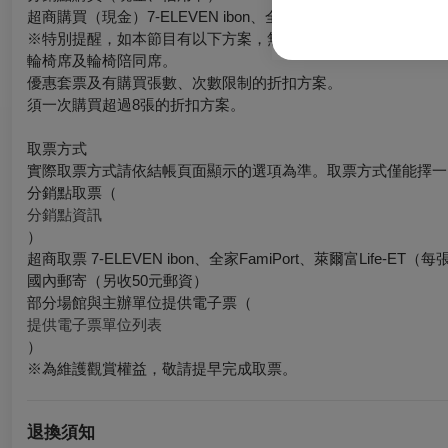
超商購買（現金）7-ELEVEN ibon、全家FamiPort、萊爾
※特別提醒，如本節目有以下方案，無法於超商購買：
輪椅席及輪椅陪同席。
優惠套票及有購買張數、次數限制的折扣方案。
須一次購買超過8張的折扣方案。
取票方式
實際取票方式請依結帳頁面顯示的選項為準。取票方式僅能擇一
分銷點取票（
分銷點資訊
）
超商取票 7-ELEVEN ibon、全家FamiPort、萊爾富Lif
國內郵寄（另收50元郵資）
部分場館與主辦單位提供電子票（
提供電子票單位列表
）
※為維護觀賞權益，敬請提早完成取票。
退換須知