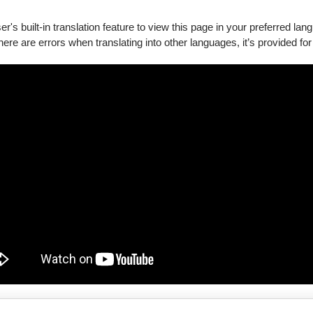
's built-in translation feature to view this page in your preferred lan
there are errors when translating into other languages, it’s provided for
費，逾期恕不受理
，請先加入會員
該折扣僅限網路購買。