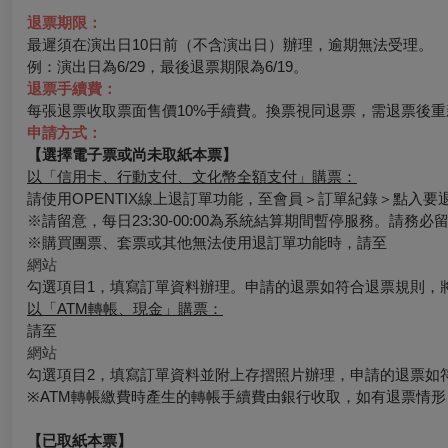
退票期限：
最遲須在演出日10日前（不含演出日）辦理，逾期無法受理。
例：演出日為6/29，最後退票期限為6/19。
退票手續費：
每張退票收取票面售價10%手續費。換票視同退票，需退票後重
申請方式：
【選擇電子票或尚未取紙本票】
以「信用卡、行動支付、文化幣全額支付」購票：
請使用OPENTIX線上退訂單功能，至會員＞訂單紀錄＞點入
※請留意，每日23:30-00:00為系統結算期間暫停服務。請務
※購買團票、套票或其他無法使用退訂單功能時，請至
網站
勾選項目1，填寫訂單資料辦理。申請的退票如符合退票規則，
以「ATM轉帳、現金」購票：
請至
網站
勾選項目2，填寫訂單資料並附上存摺照片辦理，申請的退票如
※ATM轉帳繳費時產生的轉帳手續費由銀行收取，如有退票情
【已取紙本票】