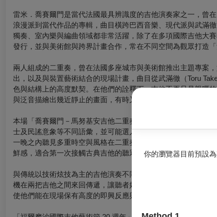
雷米．喬賽爾門是當代法國最具辨識度的吉他演奏家之一，曾在比利時「吉
浪漫派到當代作品的專輯，曲目橫跨巴西音樂、現代派與武滿徹
獨奏、室內樂與編曲領域都非常活躍，除了在多項國際吉他大賽
發行，並與美術館與跨界計畫合作，常在不同空間為觀眾打造「
兩人組成的二重奏，曾在法國多座城市與美術館推出主題專案，如以紐約
出，以及與裝置藝術結合的現場計畫，曲目從武滿徹（Toru Take
色與結構上的高度默契。在他們的詮釋下，吉他不再只是親暱的
與泛音描繪出幾近靜止的畫面，有時又以強烈節奏與複雜和聲構
本場「喬賽爾門－馬努基安吉他二重奏」預計以「當代視野下的
士及民謠意象等不同語彙，並可能選入兩人近年備受好評的改編，如 Chick Co
一晚之內聽見多重時空與風格在二重奏形式中的交錯。節目將兼
鮮感，適合第一次接觸古典吉他的聽眾，也能滿足熟悉曲目的資
你的瀏覽器目前預設為
與傳統以技術炫技為主的吉他演奏不同，喬賽爾門與馬努基安更
機在兩把吉他之間來回傳遞，讓聽者好像置身於一場室內樂排練
使他們能在現場保有高度的即興反應與呼吸感，即便是嚴謹結構
Method 1
「福爾摩沙國際吉他藝術節 20 週年」以「回望傳承、面向世