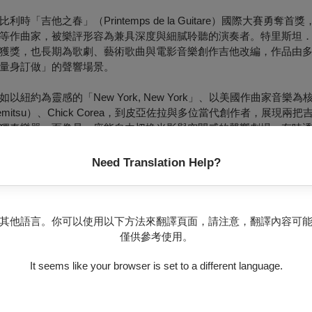
他之春」（Printemps de la Guitare）國際大賽勇奪首
等作曲家，被樂評形容為兼具深度與細膩聆聽的演奏者。特里斯坦
獲獎，也長期為歌劇、藝術歌曲與電影音樂創作吉他改編，作品由
量身訂做」的聲響場景。
為靈感的「New York, New York」、以美國作曲家音樂為
mitsu）、Chick Corea，到皮亞佐拉與多位當代創作者，展現兩
獨奏樂器，而像是一座能自由切換光影與空間感的聲響劇場，有時
築出如同室內樂團般的氣勢。
Need Translation Help?
吉他風景」為主軸，從浪漫或印象派色彩的作品出發，延伸至武滿
rea〈Children’s Song〉、Meredith Monk〈Folkda
具旋律性與探索性，既有讓人哼得出來的主題，也有透過和聲與節
深樂迷。
其他語言。你可以使用以下方法來翻譯頁面，請注意，翻譯內容可
僅供參考使用。
重視「兩個聲部之間的對話」。他們常以非常細緻的動態與音色變
，能清楚感受到聲線如何交會、分離，再度聚合。這種建立在長期
It seems like your browser is set to a different language.
的作品，依然保留著當下只此一回的生命力。
界」為策展主軸，期望在回顧過去二十年與多位國際名家合作的同時，