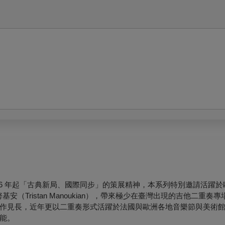
 2006 年起「古典新局、國際同步」的策展精神，本系列特別邀請活躍
努基安（Tristan Manoukian），帶來極少在臺灣出現的吉他二重
作見長，近年更以二重奏形式活躍於法國與歐洲各地音樂節與美術
能。