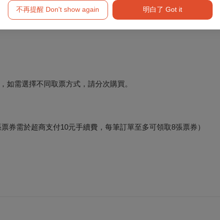
富Life-ET，僅提供電腦自動選位，每筆訂單至多可訂購8張票券。
不再提醒 Don't show again
明白了 Got it
，如需選擇不同取票方式，請分次購買。
e-ET（每張票券需於超商支付10元手續費，每筆訂單至多可領取8張票券）