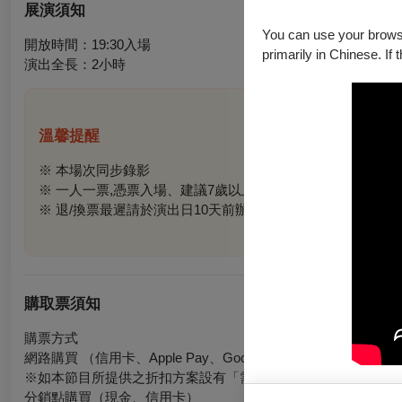
展演須知
You can use your browser
開放時間：19:30入場
primarily in Chinese. If 
演出全長：2小時
溫馨提醒
※
本場次同步錄影
※ 一人一票,憑票入場、
建議
7
歲以上觀眾觀賞
※
退/換票最遲請於演出日10天前辦理，酌收票價10%手續
購取票須知
購票方式
網路購買 （信用卡、Apple Pay、Google Pay、ATM轉帳）
※如本節目所提供之折扣方案設有「需使用文化幣折抵」限制，
分銷點購買（現金、信用卡）