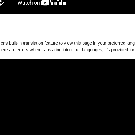
, every nuance of Yuja's performance is precisely recreated. Combine
 concert experience as a multi-sensory journey.
's built-in translation feature to view this page in your preferred lan
there are errors when translating into other languages, it’s provided for