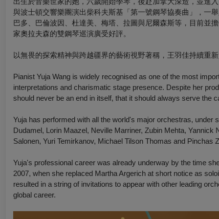
出生於音樂世家的她，六歲開始學琴，後赴加拿大深造，並進入
與波士頓交響樂團演出柴科夫斯基「第一號鋼琴協奏曲」，一舉
巴多、巴倫波因、杜達美、梅塔、拉圖與尼爾森斯等，目前並擔
家奧拉夫森的雙鋼琴巡演廣受好評。
以無畏的探索精神與跨越疆界的藝術視野著稱，王羽佳持續重新
Pianist Yuja Wang is widely recognised as one of the most importa
interpretations and charismatic stage presence. Despite her prodi
should never be an end in itself, that it should always serve the 
Yuja has performed with all the world's major orchestras, unde
Dudamel, Lorin Maazel, Neville Marriner, Zubin Mehta, Yannick 
Salonen, Yuri Temirkanov, Michael Tilson Thomas and Pinchas Zu
Yuja's professional career was already underway by the time sh
2007, when she replaced Martha Argerich at short notice as solo
resulted in a string of invitations to appear with other leading o
global career.