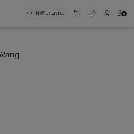
搜尋 OPENTIX
 Wang