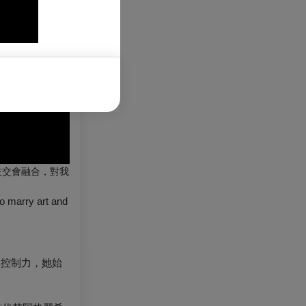
技交會融合，對我
o marry art and
與控制力，她始