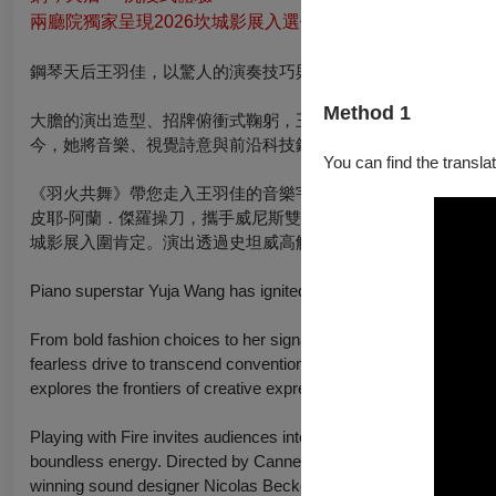
兩廳院獨家呈現2026坎城影展入選作品！
鋼琴天后王羽佳，以驚人的演奏技巧與耀眼的舞臺魅力，為古典
Method 1
大膽的演出造型、招牌俯衝式鞠躬，王羽佳永遠是話題女王。然
今，她將音樂、視覺詩意與前沿科技鎔鑄一體，化作一段探索藝
You can find the translat
《羽火共舞》帶您走入王羽佳的音樂宇宙，徜徉蕭邦、李斯特和
皮耶-阿蘭．傑羅操刀，攜手威尼斯雙年展藝術家弗莉翠克斯多
城影展入圍肯定。演出透過史坦威高解析自動鋼琴精準重現彈奏
Piano superstar Yuja Wang has ignited a spirit of reinvention in c
From bold fashion choices to her signature deep bows, Yuja has lon
fearless drive to transcend convention. Now, she brings together 
explores the frontiers of creative expression.
Playing with Fire
invites audiences into Yuja's musical universe, 
boundless energy. Directed by Cannes Award-winning Pierre-Alain
winning sound designer Nicolas Becker, the work was nominated 