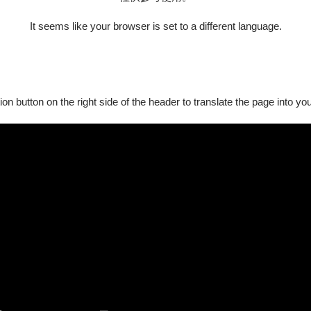
It seems like your browser is set to a different language.
樂點燃革新火種。
而真正讓她立足樂壇頂點的，是她深厚的藝術底蘊，和勇於突破的
術邊界的嶄新旅程。
ion button on the right side of the header to translate the page into y
史特拉汶斯基的樂思間，近距離感受鋼琴家的熾熱能量。本作由坎
蒂、與奧斯卡獲獎音響工程師尼可拉斯．貝克共同製作，自巴黎、上
細節，結合超現實環景動畫，讓每顆音符如星火閃現，點亮全方位
lassical music through her extraordinary virtuosity and striking stage
g captivated public attention. Yet what truly defines her is her profo
music, visual poetry, and cutting-edge technologies in a new artistic j
where Chopin, Liszt, and Stravinsky unfold in an intimate encounter w
 Giraud and created with Venice Biennale artist Gabríela Friðriksdót
for the Cannes Immersive Competition after acclaimed presentations