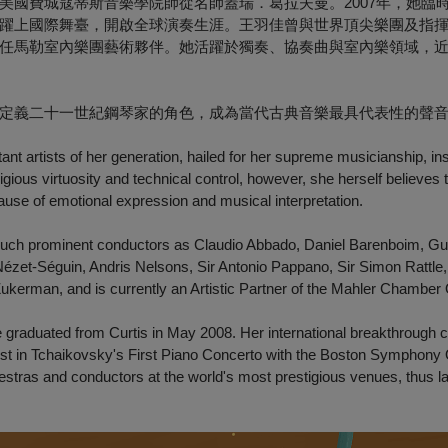
美國費城寇蒂斯音樂學院師從名師蓋瑞．葛拉夫曼。2007年，她臨
躍上國際舞臺，開啟全球演奏生涯。王羽佳曾與世界頂尖樂團及指
任馬勒室內樂團藝術夥伴。她活躍於獨奏、協奏曲與室內樂領域，
定義二十一世紀鋼琴家的角色，成為當代古典音樂最具代表性的聲
nt artists of her generation, hailed for her supreme musicianship, ins
gious virtuosity and technical control, however, she herself believes
cause of emotional expression and musical interpretation.
r such prominent conductors as Claudio Abbado, Daniel Barenboim, G
Nézet-Séguin, Andris Nelsons, Sir Antonio Pappano, Sir Simon Rattl
kerman, and is currently an Artistic Partner of the Mahler Chamber 
e graduated from Curtis in May 2008. Her international breakthrough
ist in Tchaikovsky's First Piano Concerto with the Boston Symphony 
rchestras and conductors at the world's most prestigious venues, thus 