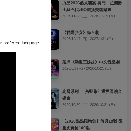
力晶2026藝文饗宴 賽門．拉圖爵
士與巴伐利亞廣播交響樂團
2026/11/18 (三) - 2026/11/19 (四)
創新精神。如
《神隱少女》舞台劇
2026/12/17 (四) - 2027/1/31 (日)
our preferred language.
城影展獲獎導演
海巡演後即獲坎
躍演《勸世三姊妹》中文音樂劇
的感官饗宴！
2026/8/8 (六) - 2026/10/25 (日)
 presence.
und artistry and
絢麗系列 — 角野隼斗世界巡演音
ourney that
樂會
2026/10/20 (二) - 2026/10/21 (三)
ith her
【2026點點限時集】每月18號 限
tir and Oscar-
量免費搶100點
 in Paris and