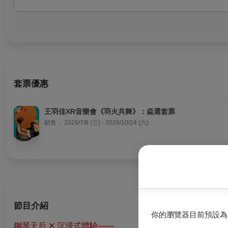
套票優惠
王羽佳XR音樂會《羽火共舞》：焱選套票
銷售：
2026/7/8 (三) - 2026/10/24 (六)
節目介紹
你的瀏覽器目前預設為
鋼琴天后 ✕ 沉浸式體驗——