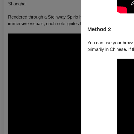
Shanghai.
Rendered through a Steinway Spirio high-resolution player piano
immersive visuals, each note ignites like a spark, reshaping the
Method 2
You can use your browser
primarily in Chinese. If 