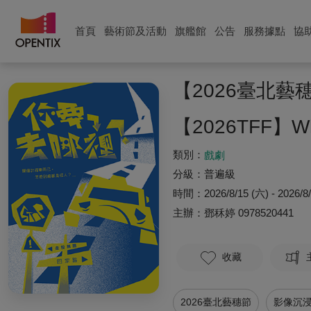
首頁
藝術節及活動
旗艦館
公告
服務據點
協
【2026臺北
【2026TFF】Whe
類別：
戲劇
分級：
普遍級
時間：
2026/8/15 (六) - 2026/8
主辦：
鄧秝婷
0978520441
收藏
2026臺北藝穗節
影像沉