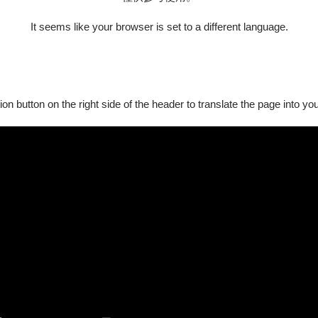
者……
It seems like your browser is set to a different language.
時必須追趕著時間、有時卻又突然地更改方向。
向。
ion button on the right side of the header to translate the page into y
與乘客們，在懷著各自不能明說的心思中，要如何才能抵達自己想
自不同領域、科系的劇場愛好者與創作者。
盪出獨一無二的靈感火花，並在2026藝穗節展演我們第一部戲劇製