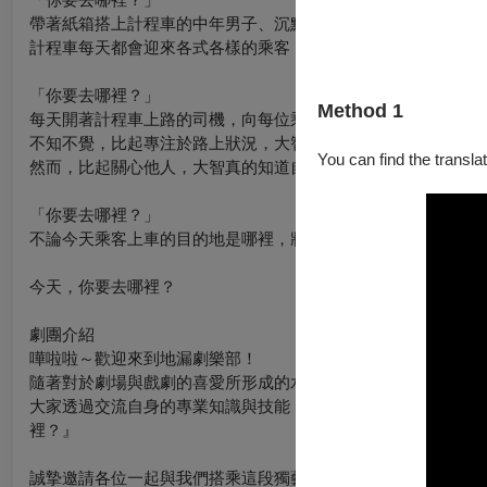
帶著紙箱搭上計程車的中年男子、沉默不語的母子、虔誠的信仰
計程車每天都會迎來各式各樣的乘客，有時能夠堅定地回答、有
「你要去哪裡？」
Method 1
每天開著計程車上路的司機，向每位乘客提出這個問句。
不知不覺，比起專注於路上狀況，大智反而忍不住關心乘客的去
You can find the translat
然而，比起關心他人，大智真的知道自己想開去哪裡嗎？
「你要去哪裡？」
不論今天乘客上車的目的地是哪裡，將計程車當作安全屋的司機
今天，你要去哪裡？
劇團介紹
嘩啦啦～歡迎來到地漏劇樂部！
隨著對於劇場與戲劇的喜愛所形成的水流，地漏劇樂部匯集了來
大家透過交流自身的專業知識與技能，將我們對於世界的觀察激
裡？』
誠摯邀請各位一起與我們搭乘這段獨藝無二的計程車之旅！