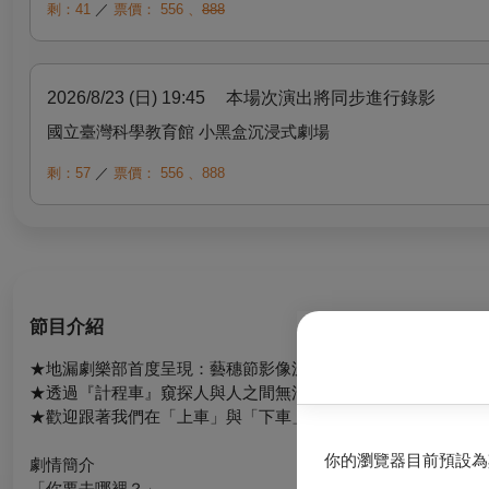
剩：41
／
票價：
556
、
888
2026/8/23 (日) 19:45
本場次演出將同步進行錄影
國立臺灣科學教育館 小黑盒沉浸式劇場
剩：57
／
票價：
556
、
888
節目介紹
★地漏劇樂部首度呈現：藝穗節影像沉浸式舞台劇【你要去哪裡
★透過『計程車』窺探人與人之間無法訴說的故事
★歡迎跟著我們在「上車」與「下車」之間，與司機訴說自身的
你的瀏覽器目前預設為
劇情簡介
「你要去哪裡？」