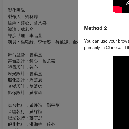
製作團隊
製作人：鄧秝婷
編劇：鐘心、曾柔嘉
Method 2
導演：林若奕
導演助理：李品萱
You can use your browser
演員：楊曜綸、李怡容、吳俊諺、金相潾、黃毓蓉、陳奕臻、林
primarily in Chinese. If 
舞台監督：曾柔嘉
舞台設計：鐘心、曾柔嘉
視覺設計：鐘心
燈光設計：曾柔嘉
服化設計：周芝辰
音樂設計：黎濟德
影像設計：黃東權
舞台執行：黃綵誼、鄭宇彤
音響執行：黃綵誼
燈光執行：鄭宇彤
服化執行：洪湘婷、鐘心