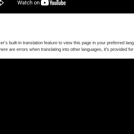
's built-in translation feature to view this page in your preferred lan
甘祥
there are errors when translating into other languages, it’s provided for