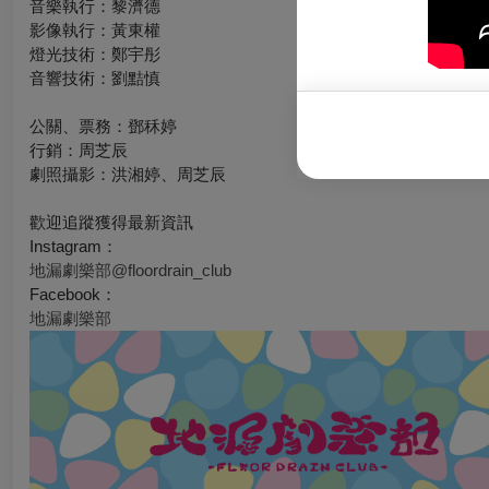
音樂執行：黎濟德
影像執行：黃東權
燈光技術：鄭宇彤
音響技術：劉黠慎
公關、票務：鄧秝婷
行銷：周芝辰
劇照攝影：洪湘婷、周芝辰
歡迎追蹤獲得最新資訊
Instagram
：
地漏劇樂部@floordrain_club
Facebook
：
地漏劇樂部