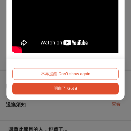
7折
溫馨提醒
7/15前早鳥8折；7/16起2張以上9折、4張以上8折、8張以
上7折
不再提醒 Don't show again
查看
購取票須知
明白了 Got it
查看
退換須知
購買此節目的人，也買了...