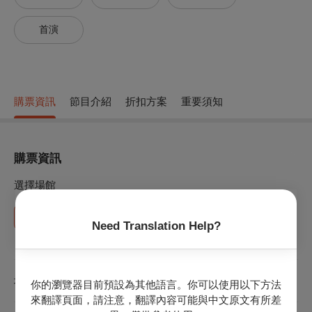
首演
購票資訊
節目介紹
折扣方案
重要須知
購票資訊
選擇場館
衛武營國家藝術文化中心音樂廳
Need Translation Help?
地圖
場館地址：高雄市鳳山區三多一路1號
你的瀏覽器目前預設為其他語言。你可以使用以下方法
來翻譯頁面，請注意，翻譯內容可能與中文原文有所差