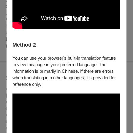
2021年創立，集結了來自臺灣南部各城市的校園菁英，各年齡
層的全國賽代表選手與各樂團正副首席超過七成團員，首次於
衛武營音樂廳演出，並邀請演奏家-蘇顯達、陳沁紅、王怡蓁
與戴俐文四位教授一同帶領青少年門同台聯手演出艾爾加：序
奏與快板，此外還有哈爾沃森：帕薩卡利亞舞曲，比才：《卡
門》—阿拉岡舞曲、哈巴奈拉舞曲，迷人的皮耶佐拉探戈金
Method 2
曲、熱血的動漫配樂與溫暖人心的臺灣作品等精彩作品。
You can use your browser's built-in translation feature
to view this page in your preferred language. The
information is primarily in Chinese. If there are errors
折扣方案
when translating into other languages, it’s provided for
reference only.
◎身心障礙人士及陪同者1名購票5折優待，入場時應出示身心
障礙手冊，陪同者與身障者需同時入場
◎65歲以上年長者購票可享5折優惠，入場時請出示證件
◎兩廳院付費會員9折、免費會員(廳院青)9折
◎歌劇院付費會員9折、免費會員(學生卡)9折
◎衛武營付費會員9折
7/15前早鳥8折；7/16起2張以上9折、4張以上8折、8張以上
◎