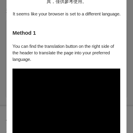
異，僅供參考使用。
選擇場次
It seems like your browser is set to a different language.
2026/8/21 (五) 19:30
Method 1
本場次同步錄影
You can find the translation button on the right side of
衛武營國家藝術文化中心音樂廳
the header to translate the page into your preferred
提供電子票
language.
剩：482
票價：
400
電腦配位
自行選位
節目介紹
來自府城的超人氣龍門樂集青少年樂團，由指揮林昌龍老師於