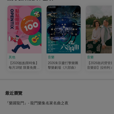
其他
音樂
音樂
【2026點點限時集】
2026朱宗慶打擊樂團
【2026衛武營管
每月18號 限量免費搶
擊樂劇場《六部曲》
音樂節】拉特利 &
100點
信榮 四手聯彈音
《鶼鰈琴聲》
最近瀏覽
『樂躍龍門』- 龍門樂集名家名曲之夜