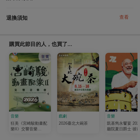
查看
退換須知
購買此節目的人，也買了...
音樂
戲劇
音樂
狂美《宮崎駿動畫配
2026臺北大碗茶
凱基雋永饗宴 202
樂II》交響音樂
廳院夏日爵士 彼
會-2026暖心巡演
厄斯金爵士五重奏