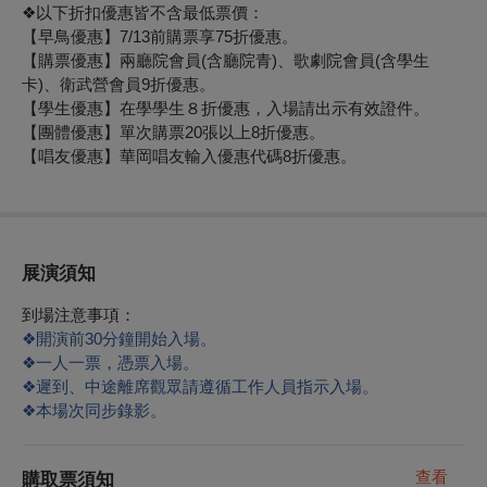
❖
以下折扣優惠皆不含最低票價：
【早鳥優惠】7/13前購票享75折優惠。
【購票優惠】兩廳院會員(含廳院青)、歌劇院會員(含學生
卡)、衛武營會員9折優惠。
【學生優惠】在學學生８折優惠，入場請出示有效證件。
【團體優惠】單次購票20張以上8折優惠。
【唱友優惠】華岡唱友輸入優惠代碼8折優惠。
展演須知
到場注意事項：
❖
開演前30分鐘開始入場。
❖
一人一票，憑票入場。
❖
遲到、中途離席觀眾請遵循工作人員指示入場。
❖
本場次同步錄影。
查看
購取票須知