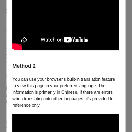
「光」的主題，精選多首當代中外合唱作品，由本團兩位助理
指揮分別帶來《Ana Tupa Tu（月光）》、《尋夢者》與
《Lighted Ever Onward》、《Praise His Holy Name》等曲
目，最後以《What a Wonderful World》為音樂會畫下溫暖而
美好的句點。
從寧靜深遠的沉思，到充滿活力的律動；從土地與文化的記
憶，到人與人之間真摯的情感連結；本場音樂會將透過豐富多
彩的聲音樣貌，描繪光在人生中的不同姿態。每一首作品都是
一道光，每一道光都映照著我們共同經歷的生命故事。
Method 2
華岡唱友合唱團由中國文化大學華岡合唱團歷屆畢業團員與熱
You can use your browser's built-in translation feature
愛合唱的社會人士共同組成。多年來，不同世代、不同領域的
to view this page in your preferred language. The
團員始終因對歌唱的熱愛而相聚。歌聲不僅承載著青春歲月的
information is primarily in Chinese. If there are errors
記憶，更是一份跨越時光的約定，讓彼此在人生不同階段依然
when translating into other languages, it’s provided for
能夠並肩歌唱。
reference only.
【演出者】
演唱│華岡唱友合唱團
指揮│張維君