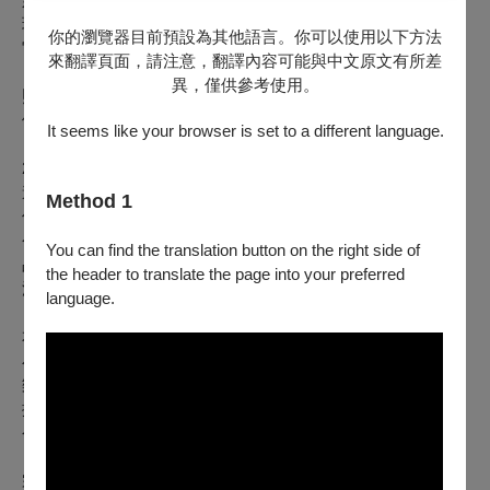
現。
你的瀏覽器目前預設為其他語言。你可以使用以下方法
它可能來自信仰，來自夢想，來自一次美好的相遇，也可能來
來翻譯頁面，請注意，翻譯內容可能與中文原文有所差
自一句話、一段旋律，或某個始終陪伴在身邊的人。那些曾經
異，僅供參考使用。
照亮過我們的微光，即使微弱，依然在記憶深處閃耀，陪伴我
們走過生命不同的風景。
It seems like your browser is set to a different language.
2026年，華岡唱友合唱團將以《山巒傳唱之曙光熠熠》為題，
邀請您踏上一場尋光之旅。延續華岡合唱團超過一甲子的歌唱
Method 1
傳統，以及《山巒傳唱》系列音樂會多年累積的情感與能量，
今年的演出將以「光」為核心意象，透過多元風格的合唱作
You can find the translation button on the right side of
品，帶領觀眾感受希望、溫暖、感動，以及生命力在歌聲中的
the header to translate the page into your preferred
流轉。
language.
本場音樂會特別呈獻紐西蘭作曲家 Chris Artley 的《阿卡拉納
小彌撒曲》（
Missa Brevis Akarana
）。這部作品融合教會音
樂與爵士樂特色，將傳統經文歌旋律轉化為平易近人的現代彌
撒曲。2018年於奧克蘭首演後，本次演出為臺灣首演，絕對是
令人期待的精彩演出。
宗教音樂帶來心靈的豐盛與深刻的共鳴，接下來曲目延續