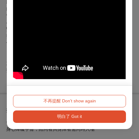
助理指揮│林中強、劉承啟
鋼琴│洪瑩庭
管風琴│陳相瑜
小提琴│陳仕杰
豎琴│許淑婷
打擊│陳彥儒
低音提琴│游雅蓒
主辦單位│華岡唱友合唱團、台北愛樂文教基金會
指導單位│中國文化大學校友總會
不再提醒 Don't show again
折扣方案
明白了 Got it
◎身心障礙人士及必要陪同者1名購票5折優待，入場時應出示
身心障礙手冊，陪同者與身障者需同時入場