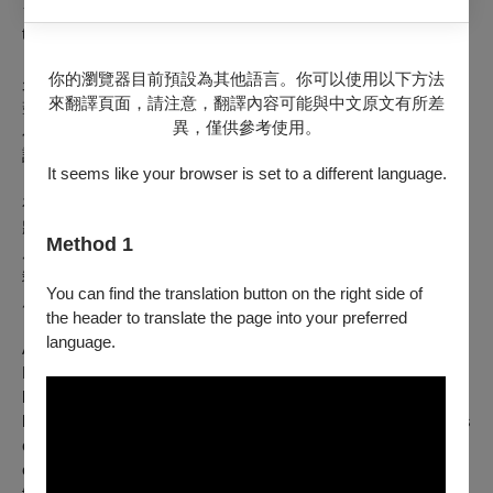
★ 7/4場次由資深影評人蒲鋒出席映後座談 Post-screening
talk with film critic PO Fung
你的瀏覽器目前預設為其他語言。你可以使用以下方法
少女愛奴遭誘拐淪為娼妓，在肉慾橫流的「四季春」妓院中受
來翻譯頁面，請注意，翻譯內容可能與中文原文有所差
盡凌辱。她孤注一擲，以同性禁戀換取鴇母春姨的絕世武藝，
異，僅供參考使用。
為化身冷豔花魁，向蹂躪她的嫖客報復，但與春姨那份始於算
計的情仇，竟在血洗深仇的終點，徒留一抹難解的悵惘。
It seems like your browser is set to a different language.
在陽剛暴力主宰銀幕的1970年代，邱剛健大膽挑戰情慾禁忌，
將扭曲的愛與復仇交織成致命的動作與浪漫奇情之作。導演楚
Method 1
原構築出如夢似幻的罪惡之城，影像風格有如當時日本的異色
剝削電影。即便放到當代眼光審視，本片在主流電影體制下所
You can find the translation button on the right side of
展現的先鋒與突破性，依舊令人震撼。
the header to translate the page into your preferred
language.
Abducted into prostitution, Ai Nu trades forbidden love for the
Madame's deadly martial arts to execute her revenge. Yet,
beneath the bloodshed, their calculative bond remains
hauntingly entangled. Amid 1970s hyper-masculine martial arts
cinema, Chiu Kang-chien defied taboos, weaving a lethal blend
of action and gothic romance akin to Japanese exploitation