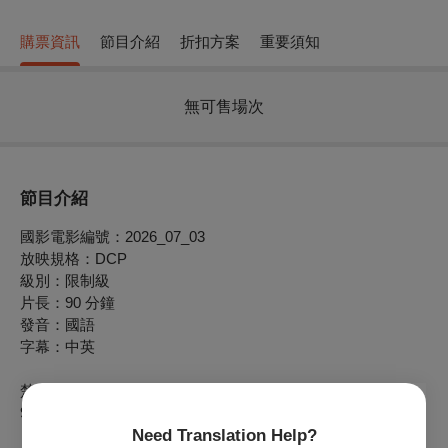
購票資訊
節目介紹
折扣方案
重要須知
無可售場次
節目介紹
國影電影編號：2026_07_03
放映規格：DCP
級別：限制級
片長：90 分鐘
發音：國語
字幕：中英
楚原 CHOR Yuen｜香港 Hong Kong｜1972｜DCP｜Color｜
90min
Need Translation Help?