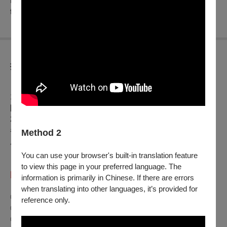
films. Even today, the film remains strikingly groundbreaking
for its cult boldness within mainstream cinema.
折扣方案
【文化幣使用及相關活動說明】
1. 凡持文化幣APP購買本中心電影票券，可享會員優惠價（僅
限於 OPENTIX 網站與 App 線上折抵，實體交易不適用）。
2. 憑文化幣購買「文化幣特選場票券」（場次有「文」圖樣
者），可享兩人同行，一人免費優惠（無法與其他優惠合併使
Method 2
用）。
You can use your browser's built-in translation feature
「本月套票」：任選7月檔期 6 張票（不含童心電影院、怪奇
to view this page in your preferred language. The
比莉演唱會3D電影），特價990元
information is primarily in Chinese. If there are errors
when translating into other languages, it’s provided for
◎ 全票｜220元／張
reference only.
◎ TFAI會員票｜學生票 180元／張
◎ 孩童票｜敬老票 110元／張