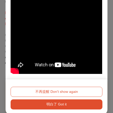
◎ 身心障礙票｜本場次設有身心障礙席次可免費索取
Monthly Ticket Bundle: NTD 990 for 6 tickets to any screening
of the program (excluding
Theater of Wonders
&
Billie Eilish -
Hit Me Hard and Soft: The Tour
).
◎ General: NTD 220/Ticket
◎ TFAI Member or Student: NTD 180/Ticket
◎ Child or Senior Citizen: NTD 110/Ticket
◎ Person with Disability: Free tickets available for the TFAI
organized screenings, please call (02)8522-8000 for more
detail.
不再提醒 Don't show again
溫馨提醒
購票如有任何問題，請洽國家電影
及視聽文化中
明白了 Got it
心
(02)8522-8000 #3312~3313