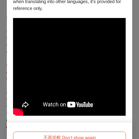
when translating into other languages, it’s provided for
reference only.
「本月套票」：任選7月檔期 6 張票（不含童心電影院、怪奇
比莉演唱會3D電影），特價990元
◎ 全票｜220元／張
◎ TFAI會員票｜學生票 180元／張
◎ 孩童票｜敬老票 110元／張
◎ 身心障礙票｜本場次設有身心障礙席次可免費索取
Monthly Ticket Bundle: NTD 990 for 6 tickets to any screening
of the program (excluding
Theater of Wonders
&
Billie Eilish -
Hit Me Hard and Soft: The Tour
).
◎ General: NTD 220/Ticket
◎ TFAI Member or Student: NTD 180/Ticket
◎ Child or Senior Citizen: NTD 110/Ticket
◎ Person with Disability: Free tickets available for the TFAI
organized screenings, please call (02)8522-8000 for more
detail.
不再提醒 Don't show again