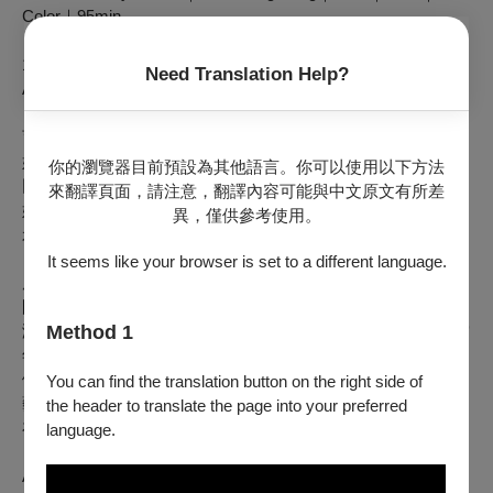
Color｜95min
1985 金馬獎最佳女主角提名 Nominated for Best Leading
Need Translation Help?
Actress, Golden Horse Awards
育有一子的寶兒因結婚八年的丈夫出軌而協議離婚，加入單身
好姐妹的社交圈，在恣意放縱的表面下共嚐孤獨；前夫與情人
你的瀏覽器目前預設為其他語言。你可以使用以下方法
同居，卻對前妻無微不至的照顧念念不忘，毅然轉身試圖挽回
來翻譯頁面，請注意，翻譯內容可能與中文原文有所差
婚姻。重歸舊好的兩人，卻發現橫亙在自由與家庭圍城之間的
異，僅供參考使用。
矛盾，從未真正解開。
It seems like your browser is set to a different language.
原為藝人訓練班學生的關錦鵬在1970年代末由電視轉到電影
圈，為許鞍華、翁維銓、區丁平等多位新浪潮大將擔任副導
演。1985年初執導演筒即嶄露頭角，首作《女人心》更成為當
Method 1
年票房最高電影之一。有別於同期香港電影的粗獷寫實，邱剛
健以細膩婉轉的筆觸探入現代女性的內心世界，盡顯雅致的文
You can find the translation button on the right side of
藝風範。關錦鵬多年後憶起與其合作的經驗，依然難忘邱剛健
the header to translate the page into your preferred
在創作上嚴苛自求，以及對劇本的極致嚴謹。
language.
After eight years of marriage, Pao-er separates from her