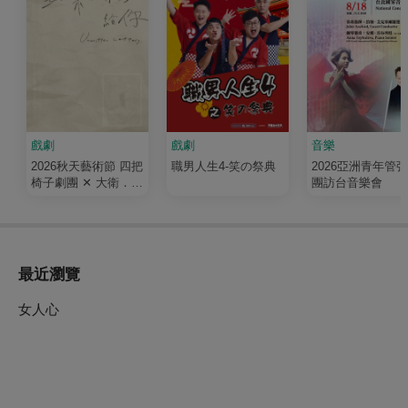
戲劇
戲劇
音樂
2026秋天藝術節 四把
職男人生4-笑の祭典
2026亞洲青年管
椅子劇團 ✕ 大衛．吉
團訪台音樂會
塞森《如果我有寫信
給你》
最近瀏覽
女人心