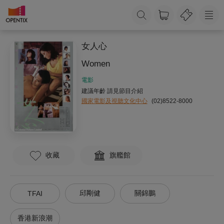
女人心
Women
電影
建議年齡 請見節目介紹
國家電影及視聽文化中心
(02)8522-8000
收藏
旗艦館
邱剛健
關錦鵬
TFAI
香港新浪潮