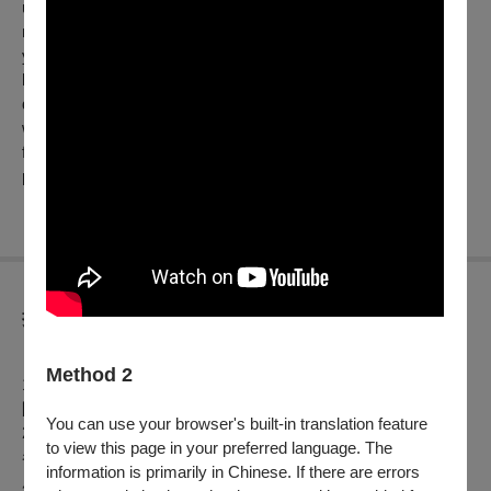
unfaithful husband and seeks solace with single friends to
navigate loneliness, while her ex-husband, bored with his
young lover, longs for her care. Reunited, they find the friction
between domesticity and freedom unresolved. Marking the
directorial debut and box-office hit of Stanley Kwan, who
worked under New Wave masters since the late 1970s, the
film, scripted by Chiu Kang-chien, explores the modern female
psyche with a witty look at intimacy.
折扣方案
【文化幣使用及相關活動說明】
Method 2
1. 凡持文化幣APP購買本中心電影票券，可享會員優惠價（僅
限於 OPENTIX 網站與 App 線上折抵，實體交易不適用）。
You can use your browser's built-in translation feature
2. 憑文化幣購買「文化幣特選場票券」（場次有「文」圖樣
to view this page in your preferred language. The
者），可享兩人同行，一人免費優惠（無法與其他優惠合併使
information is primarily in Chinese. If there are errors
用）。