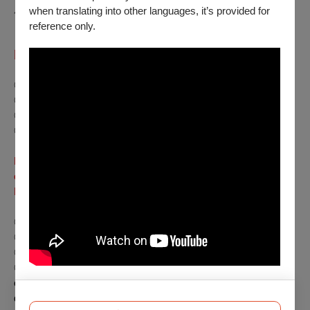
用）。
when translating into other languages, it’s provided for
reference only.
「本月套票」：任選7月檔期 6 張票（不含童心電影院、怪奇
比莉演唱會3D電影），特價990元
◎ 全票｜220元／張
◎ TFAI會員票｜學生票 180元／張
◎ 孩童票｜敬老票 110元／張
◎ 身心障礙票｜本場次設有身心障礙席次可免費索取
Monthly Ticket Bundle: NTD 990 for 6 tickets to any screening
of the program (excluding
Theater of Wonders
&
Billie Eilish -
Hit Me Hard and Soft: The Tour
).
◎ General: NTD 220/Ticket
◎ TFAI Member or Student: NTD 180/Ticket
◎ Child or Senior Citizen: NTD 110/Ticket
◎ Person with Disability: Free tickets available for the TFAI
organized screenings, please call (02)8522-8000 for more
detail.