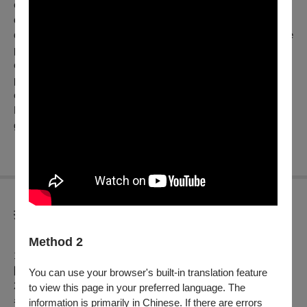
elite and the working class, lead a nomadic urban existence
defined by ennui, anomie, and hedonistic pursuits. Caught in a
drift of desire, the sudden appearance of a Red Army renegade
plunges their world into a violent crisis. Crafted by a collective
of legendary screenwriters, the film invokes Nietzschean
philosophy to chart the restless upheaval and liberated desires
of 1980s youth. This 4K restored Director's Cut presents
Patrick Tam's definitive vision of such transcendent avant-
garde work on its 41st anniversary.
折扣方案
【文化幣使用及相關活動說明】
Method 2
1. 凡持文化幣APP購買本中心電影票券，可享會員優惠價（僅
限於 OPENTIX 網站與 App 線上折抵，實體交易不適用）。
You can use your browser's built-in translation feature
2. 憑文化幣購買「文化幣特選場票券」（場次有「文」圖樣
to view this page in your preferred language. The
者），可享兩人同行，一人免費優惠（無法與其他優惠合併使
information is primarily in Chinese. If there are errors