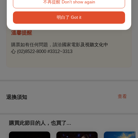
不再提醒 Don't show again
明白了 Got it
溫馨提醒
購票如有任何問題，請洽國家電影
及視聽文化中
心
(02)8522-8000 #3312~3313
查看
退換須知
購買此節目的人，也買了...