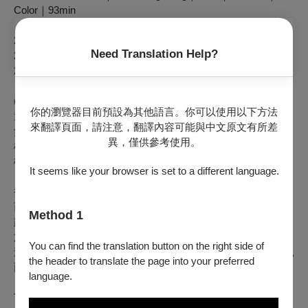
Color｜93min
2023 香港電影節 Hong Kong IFF
Need Translation Help?
2023 紐約亞洲影展 New York Asian FF
2023 東京影展 Tokyo IFF
嶄露頭角的張國榮、剛走紅的湯鎮業、初登銀幕的夏文汐和葉
你的瀏覽器目前預設為其他語言。你可以使用以下方法
童，兩男兩女敢愛敢恨，既有出身富裕，亦有草根階層，於虛
來翻譯頁面，請注意，翻譯內容可能與中文原文有所差
無、失序、慾望中，在城市開展現代遊牧生活，直到一名日本
異，僅供參考使用。
極左翼激進組織「赤軍」叛徒意外現身，令眾人陷入殺戮危
機……。
It seems like your browser is set to a different language.
香港新浪潮導演譚家明衝破道德禁忌之作，上映時因情慾情節
而轟動一時，劇本集結多位華語編劇名將之力，以尼采思想刻
Method 1
劃1980年代躁動青春與慾望解放，呼應1950年代日本「太陽
族」的狂放遺風，成就雋永﹑迷人不羈的異色經典。於面世41
You can find the translation button on the right side of
週年之際，導演重新剪輯，以更臻完美的4K修復版本與觀眾見
the header to translate the page into your preferred
面。
language.
Two young couples, spanning the divide between the wealthy