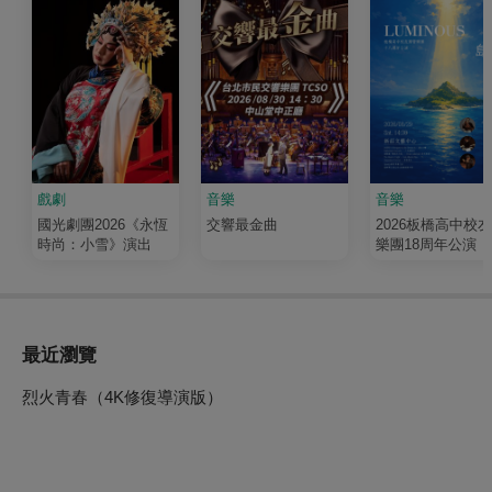
戲劇
音樂
音樂
國光劇團2026《永恆
交響最金曲
2026板橋高中校
時尚：小雪》演出
樂團18周年公演《
輝 Luminous》
最近瀏覽
烈火青春（4K修復導演版）