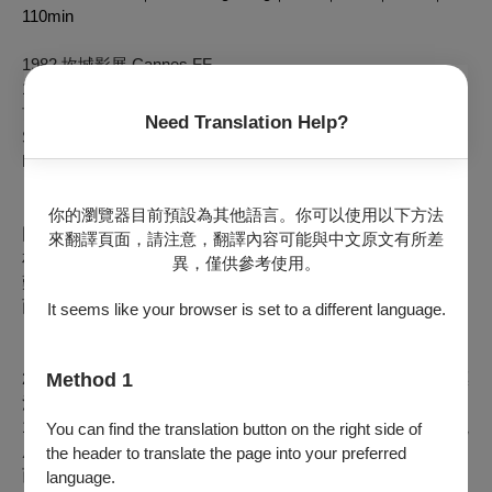
110min
1982 坎城影展 Cannes FF
1983 香港電影金像獎最佳電影﹑最佳導演﹑最佳編劇﹑最有
前途新人﹑最佳美術指導 Best Picture, Best Director, Best
Need Translation Help?
Screenplay, Best New Performer & Best Art Direction, Hong
Kong Film Awards
日本記者芥川1975年在峴港見證了越共解放越南。三年後，返
你的瀏覽器目前預設為其他語言。你可以使用以下方法
回峴港的他因為結識琴娘一家，看見了被當局掩蓋的煉獄真
來翻譯頁面，請注意，翻譯內容可能與中文原文有所差
相，也遇見了想盡辦法籌錢逃亡海外的青年祖明。看盡當地苦
異，僅供參考使用。
難的芥川，決意協助琴娘一家，幫他們準備逃離越南。另一方
面，祖明也決意登上難民船，投奔怒海……。
It seems like your browser is set to a different language.
自越戰西貢淪陷後，英屬香港曾接收高達20萬名船民，直至
2000年才結束最後一個難民營。導演許鞍華藉著對越南難民漂
Method 1
泊的描繪，投射對於香港回歸前途的想像。本片原一舉入選
1983年坎城影展主競賽，卻迫於國際外交壓力，最終僅得以觀
You can find the translation button on the right side of
摩名義放映。當年因批判共產主義，以及因於中國取景拍攝，
the header to translate the page into your preferred
而同時在中國及台灣雙雙遭到禁映，戲裡戲外皆充滿政治張
language.