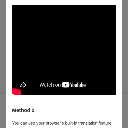
力。
Three years after the Fall of Saigon, Japanese photojournalist
Akutagawa returns to a Vietnam reshaped by the "liberation" of
1975. He strikes up an uneasy kinship with Cam Nuong, a
fourteen-year-old and her family—a bond that serves as his
portal into the country's suffocating reality. In the shadow of the
city's only remaining bar, he encounters Minh, a man
desperate to seek funds for his escape. Akutagawa becomes
an architect of hope, orchestrating a perilous journey for Cam
Nuong and her younger brother. As Minh joins this exodus,
their lives converge on a makeshift vessel bound for the "sea
of rage."
折扣方案
Method 2
【文化幣使用及相關活動說明】
You can use your browser's built-in translation feature
1. 凡持文化幣APP購買本中心電影票券，可享會員優惠價（僅