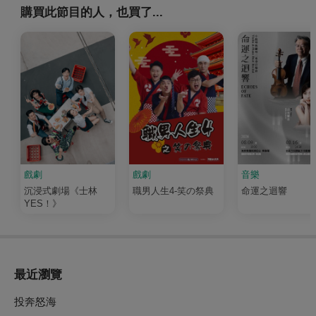
購買此節目的人，也買了...
戲劇
戲劇
音樂
沉浸式劇場《士林
職男人生4-笑の祭典
命運之迴響
YES！》
最近瀏覽
投奔怒海