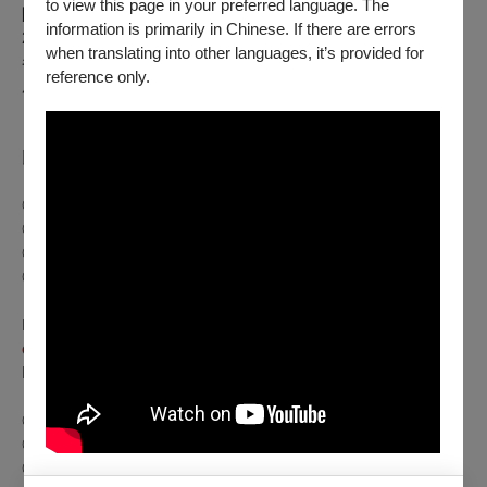
to view this page in your preferred language. The
限於 OPENTIX 網站與 App 線上折抵，實體交易不適用）。
information is primarily in Chinese. If there are errors
2. 憑文化幣購買「文化幣特選場票券」（場次有「文」圖樣
when translating into other languages, it’s provided for
者），可享兩人同行，一人免費優惠（無法與其他優惠合併使
reference only.
用）。
「本月套票」：任選7月檔期 6 張票（不含童心電影院、怪奇
比莉演唱會3D電影），特價990元
◎ 全票｜220元／張
◎ TFAI會員票｜學生票 180元／張
◎ 孩童票｜敬老票 110元／張
◎ 身心障礙票｜本場次設有身心障礙席次可免費索取
Monthly Ticket Bundle: NTD 990 for 6 tickets to any screening
of the program (excluding
Theater of Wonders
&
Billie Eilish -
Hit Me Hard and Soft: The Tour
).
◎ General: NTD 220/Ticket
◎ TFAI Member or Student: NTD 180/Ticket
◎ Child or Senior Citizen: NTD 110/Ticket