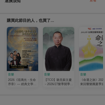
查看
退換須知
購買此節目的人，也買了...
音樂
音樂
音樂
2026《琉璃光・生命
【TCO】聽見蘇文慶
《命運之旅》202
序章》— 經典文學清
－2026/27樂季開季音
東回響樂團夏季巡
唱劇
樂會