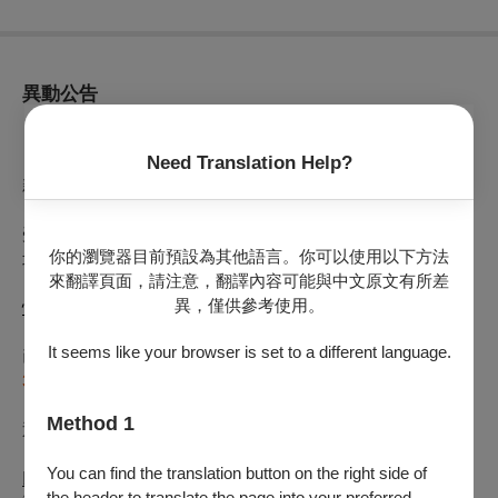
異動公告
【OPENTIX節目延期公告】（公告日期
2026年07月10日
）
Need Translation Help?
親愛的觀眾，您好
受到巴威颱風影響，依照行政院人事行政總處公告7/11(六)新
你的瀏覽器目前預設為其他語言。你可以使用以下方法
北市全面停班停課，為考量民眾安全，
訂於
2026年07月11日
來翻譯頁面，請注意，翻譯內容可能與中文原文有所差
（六）17:30
於
國家電影及視聽文化中心 小影格
演出之
《
酷娃
異，僅供參考使用。
恰莉：一同孤獨》
，將延期至
2025年07月25日（六）12:00
。
It seems like your browser is set to a different language.
已購票觀眾可持原票券入場；若因異動不克前往，
2026年07月
31日
前可辦理全額退票
。
Method 1
退票辦法如下：
【電子票或尚未取紙本票】
You can find the translation button on the right side of
以「信用卡、行動支付、文化幣全額支付」購票：
the header to translate the page into your preferred