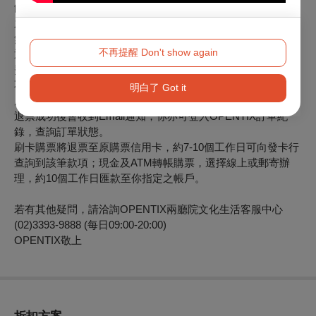
餘款項退回。特別提醒，如退票時（含換、補票及因節目異動
之退票），抵用之文化幣、點數已逾使用效期，OPENTIX將
無法以任何形式進行返還、展延。
不再提醒 Don't show again
退票以票面金額為計算標準，取票所產生之郵寄費、超商服務
費，退票寄回郵資、選擇ATM轉帳付款產生之轉帳手續費等均
不屬於退票費用計算內。
明白了 Got it
原訂單如為線上購買或分銷點購買並有歸戶OPENTIX會員，
退票成功後會收到Email通知，你亦可登入OPENTIX訂單紀
錄，查詢訂單狀態。
刷卡購票將退票至原購票信用卡，約7-10個工作日可向發卡行
查詢到該筆款項；現金及ATM轉帳購票，選擇線上或郵寄辦
理，約10個工作日匯款至你指定之帳戶。
若有其他疑問，請洽詢OPENTIX兩廳院文化生活客服中心
(02)3393-9888 (每日09:00-20:00)
OPENTIX敬上