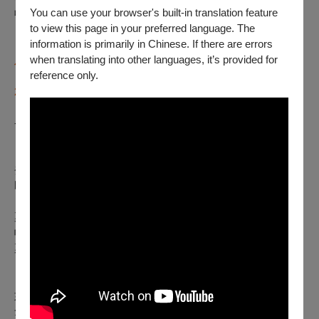
You can use your browser's built-in translation feature
收據。
to view this page in your preferred language. The
information is primarily in Chinese. If there are errors
【憑會員兌換券換票者】
請於
2026年09月10日前
至
國家電影
when translating into other languages, it’s provided for
及視聽文化中心 1樓售票服務櫃台
辦理，聯絡電話
reference only.
（
02
）-
85228000#3312
；
櫃台營業時間
：
週三至週日 11:00-
20:00
。
----
※如何查詢付款方式：
登入OPENTIX＞會員＞訂單紀錄，點入要查詢的訂單編號內
即可查看付款方式。如為文化幣全額支付，付款方式會顯示
「現金 $0 + 文化幣」。
票券入場聯，票價旁的英文代號C為現金付款，ATM為ATM轉
帳，V／M／J／AE／AP／GP為刷卡付款，B為向主辦單位購
票票券。
※注意事項：
如購票時使用文化幣或點數折抵，退票時，系統將退還折抵之
全額文化幣，並於扣除退票手續費後，優先退還點數，再將剩