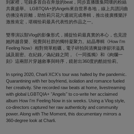
到家裡，宅錄多首自在奔放的beat，同步直播匯集悶壞的粉絲
共襄盛舉。 LGBTQIA+的Angels來自世界各地，線上共譜詞曲
彷彿沒有距離，助恰莉只花六週就完成專輯，推出後廣獲樂評
激推肯定，堪稱恰莉最具代表性的作品之一。
雙導演以類Vlog的影像形式，捕捉恰莉最真實的本心，也見證
她跨越音樂、視覺與社群的獨特凝聚力。結晶專輯《How I'm
Feeling Now》相對簡單粗礪，電子碎拍與清爽旋律卻洋溢真
誠及親密。在紀錄／偽紀錄之間，《一同孤獨》和《絢爛一
刻》
這兩部片
穿越敘事與時序，鏡射出360度的酷娃恰莉。
In spring 2020, Charli XCX's tour was halted by the pandemic.
Quarantining with her boyfriend, isolation and romance fueled
her creativity. She recorded raw beats at home, livestreaming
with global LGBTQIA+ "Angels" to co-write her acclaimed
album
How I'm Feeling Now
in six weeks. Using a Vlog style,
co-directors captured her raw authenticity and community
power. Along with
The Moment
, this documentary
mirrors a
360-degree look at Charli.