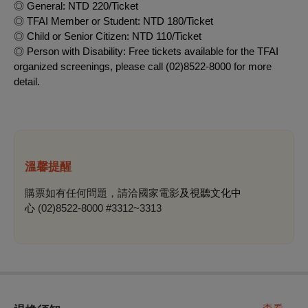
◎ General: NTD 220/Ticket
◎ TFAI Member or Student: NTD 180/Ticket
◎ Child or Senior Citizen: NTD 110/Ticket
◎ Person with Disability: Free tickets available for the TFAI
organized screenings, please call (02)8522-8000 for more
detail.
溫馨提醒
購票如有任何問題，請洽國家電影
及視聽文化中
心
(02)8522-8000 #3312~3313