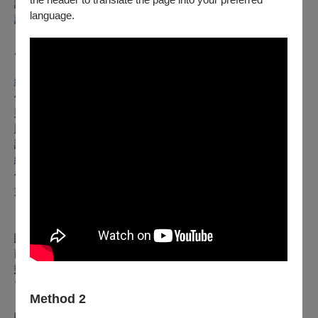
請使用OPENTIX線上退訂單功能，至會員＞
language.
訂單紀錄
＞點入要退訂的訂單，按下「退訂單」勾選欲退項目，線上完
成退訂。
※購買團票、套票或無法使用退訂單功能時，請至
網站
勾選項目1，填寫訂單資料辦理。申請的退票如符合退票規
則，將於3個工作日內執行退票作業。
以「ATM轉帳、現金」購票：
請至
網站
勾選項目2，填寫訂單資料並附上存摺照片辦理，申請的退票
如符合退票規則，將於3個工作日內執行退票作業。
【已取紙本票】
請由下述退票方案擇一辦理：
臨櫃退票
：請於服務時間內，至OPENTIX臺北、臺中、臺
南、高雄四大服務處辦理。
郵寄退票
：請將存摺影本（刷卡購票無須提供）、票券、姓名
電話等聯絡資訊於退票期限前（郵戳為憑），掛號郵寄至
Method 2
「100012臺北市中正區中山南路21-1號 OPENTIX 退票小組
收」。退票郵寄前請記下票面之訂單編號，並請妥善保存掛號