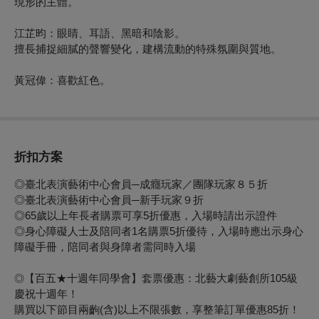
現形的主體。
江芷昀：眼睛、耳語、黑暗和陰影。
擅長捕捉細膩的聲響變化，建構流動的特殊氛圍與質地。
黃冠偉：喜歡紅色。
折扣方案
◎臺北表演藝術中心會員─成癮玩家／團隊玩家８５折
◎臺北表演藝術中心會員─新手玩家９折
◎65歲以上年長者購票可享5折優惠，入場時請出示證件
◎身心障礙人士及陪同者1名購票5折優待，入場時應出示身心
障礙手冊，陪同者與身障者需同時入場
【百五★十週年同學會】套票優惠：北藝大劇藝創所105級
◎
慶祝十週年！
購買以下節目兩齣(含)以上不限張數，享整筆訂單優惠85折！