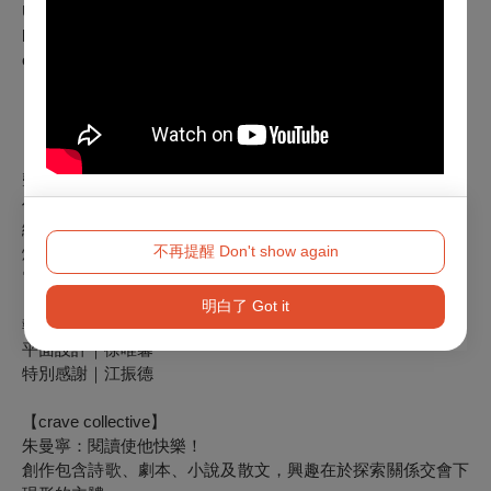
Unable and unnecessary to imitate/long for Sarah Kane, only
how does the heat of the fire before me/reflect on my face/dry
out my eyes/seduce/feed the fire within me?
【演出人員介紹】
擊樂｜黃冠偉
作曲｜江芷昀
編劇｜朱曼寧
不再提醒 Don't show again
燈光｜簡芳瑜
電聲｜許庭彰
明白了 Got it
執行製作｜呂子于
平面設計｜徐唯馨
特別感謝｜江振德
【crave collective】
朱曼寧：閱讀使他快樂！
創作包含詩歌、劇本、小說及散文，興趣在於探索關係交會下