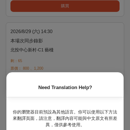
購買
2026/8/29 (六) 14:30
本場次同步錄影
北投中心新村-C1 藝棧
剩：65
票價：
800
、
1,200
購買
Need Translation Help?
2026/8/29 (六) 19:30
你的瀏覽器目前預設為其他語言。你可以使用以下方法
本場次同步錄影
來翻譯頁面，請注意，翻譯內容可能與中文原文有所差
異，僅供參考使用。
北投中心新村-C1 藝棧