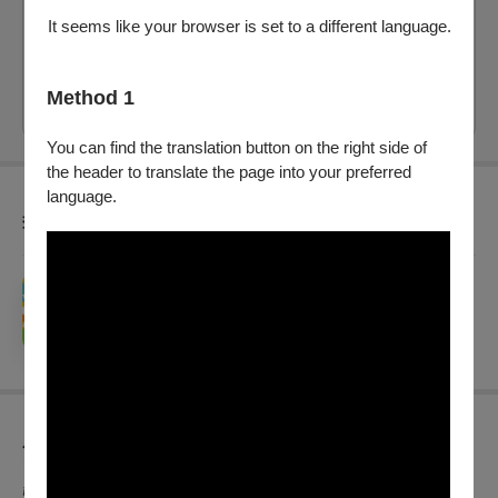
剩：65
It seems like your browser is set to a different language.
票價：
800
、
1,200
Method 1
購買
You can find the translation button on the right side of
the header to translate the page into your preferred
language.
套票優惠
【百五★十週年同學會】套票
銷售：
2026/7/1 (三) - 2026/8/30 (日)
節目介紹
聲音、節奏與語言構成的音樂劇場。