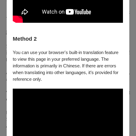
「在冰河中，在火山裡，在岩洞形成時，在草原中心，在雨林
下
⋯⋯
」
誠實的自問自答。徵兆。在抵禦自毀上肯定自己的努力。
Method 2
無法且無須模仿／憧憬莎拉・肯恩，只是
You can use your browser's built-in translation feature
面前那火映在臉上的熱度／烘乾眼球／引誘／如何助長我心裡
to view this page in your preferred language. The
的火？
information is primarily in Chinese. If there are errors
when translating into other languages, it’s provided for
A contemporary music theatre composed of voice, rhythm,
reference only.
and language.
“In the glacier, in the volcano, in the forming cave, in the heart
of the grassland, beneath the rainforest…”
Honest questions and answers to oneself.
Signs.
An affirmation of one’s own effort in resisting self-sabotage.