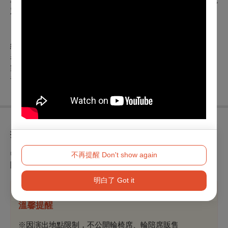
眾可免於被壓迫，更看清楚其心路歷程。
【演出團隊】
編導｜吳思瑞
表演者｜吳思瑞、吳詩婷、魏伶娟
製偶師｜高振庭
音效執行｜周芯慈
折扣方案
◎身心障礙人士及陪同者1名購票5折優待，入場時應出示身心
不再提醒 Don't show again
障礙手冊，陪同者與身障者需同時入場
明白了 Got it
溫馨提醒
※
因演出地點限制，不公開輪椅席、輪陪席販售