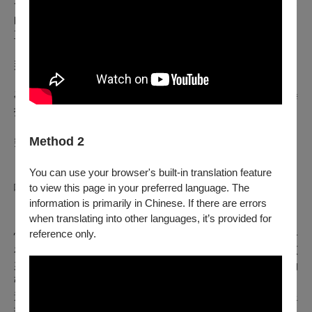
一位看起來有些怪誕又有些可愛的孕婦坐了下來，她看著自己
的孕肚，欣慰地撫摸著，看起來一片溫馨。
直到，那「東西」踢了一腳！
『喔！』
那「東西」弄痛了女子。接著再補上第二腳、第三腳。
『Shit!』
孕婦開始嘗試各種辦法想要制止，然而裡頭的生命用強烈的拳
打腳踢來抗議，好像在說著：『請好好愛我。』
Method 2
突然間，一道尖叫聲發射出來。血也跟著流了下來。
You can use your browser's built-in translation feature
『啪嗒啪嗒啪嗒⋯⋯』
to view this page in your preferred language. The
噓！有個小東西爬出來了⋯⋯
information is primarily in Chinese. If there are errors
when translating into other languages, it’s provided for
【核心理念】
reference only.
性和生命力息息相關，當創傷發生時，就像埋了一顆羞恥種子
在體內，它卡在那裡，默默茁壯。等到終能細看時，才發現原
來是最初的那個孩子，那曾經對這世界充滿好奇與信任卻不夠
強壯的自己，正等著被原諒。
這個演出，採詭譎和荒謬的風格，並運用戲劇小丑和偶戲來呈
現。嘗試達到在探討性創傷的議題時，能夠將距離拉遠，讓觀