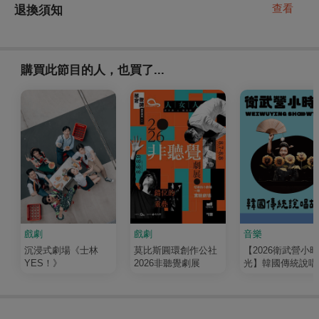
查看
退換須知
購買此節目的人，也買了...
戲劇
戲劇
音樂
沉浸式劇場《士林
莫比斯圓環創作公社
【2026衛武營小時
YES！》
2026非聽覺劇展
光】韓國傳統說唱
事《水底王國，彼
之歌》