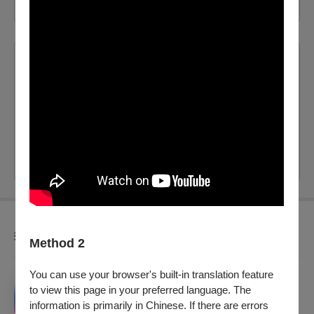
2026/8/30 (日) 19:30
拾久駅
剩：30
票價：
350
購買
套票優惠
Method 2
You can use your browser's built-in translation feature
「王瑋廉送票嘍！」聯合售票套組
to view this page in your preferred language. The
銷售：
2026/7/1 (三) - 2026/8/30 (日)
information is primarily in Chinese. If there are errors