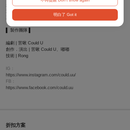
不再提醒 Don't show again
是一隻被抱在懷裡幾十年的娃娃？
還是始終不肯放手的人類？
明白了 Got it
其實真正害怕被遺忘的不是娃娃？是人類？
▌ 製作團隊 ▌
編劇 | 苦啾 Could U
創作．演出 | 苦啾 Could U、嘟嘟
技術 | Rong
IG
：
https://www.instagram.com/could.uu/
FB
：
https://www.facebook.com/could.uu
折扣方案