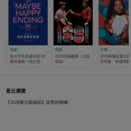
戲劇
戲劇
音樂
新北市生音藝術節-韓
2026同黨劇團《父親
2026兩廳院夏日
國音樂劇《或許是美
母親》
雷琪夏．班傑明爵
好結局》世巡首站
四重奏《浴火重生
最近瀏覽
【2026臺北藝穗節】進擊的嘟嘟