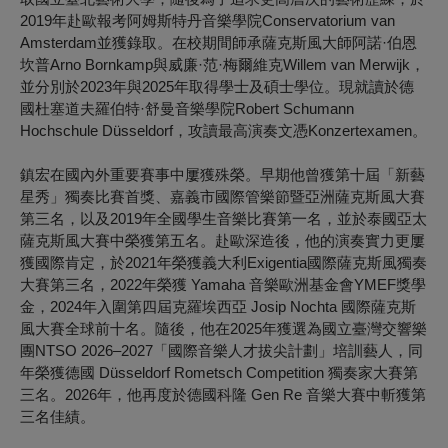
2019年赴歐報考阿姆斯特丹音樂學院Conservatorium van
Amsterdam並獲錄取。在校期間師承薩克斯風大師阿諾·伯恩
坎普Arno Bornkamp與威廉·范·梅爾維克Willem van Merwijk，
並分別於2023年與2025年取得學士及碩士學位。現就讀於德
國杜塞道夫羅伯特·舒曼音樂學院Robert Schumann
Hochschule Düsseldorf，攻讀最高演奏文憑Konzertexamen。
鎮宏在國內外重要賽事中屢獲殊榮。早期他曾獲第十屆「新藝
星秀」獨奏比賽首獎、嘉義市國際管樂節暨亞洲薩克斯風大賽
第三名，以及2019年全國學生音樂比賽第一名，並於泰國亞太
薩克斯風大賽中榮獲第五名。赴歐深造後，他的演奏實力更屢
獲國際肯定，於2021年榮獲義大利Exigentia國際薩克斯風獨奏
大賽第三名，2022年榮獲 Yamaha 音樂歐洲基金會YMEF獎學
金，2024年入圍第四屆克羅埃西亞 Josip Nochta 國際薩克斯
風大賽全球前十名。隨後，他在2025年獲選為國立臺灣交響樂
團NTSO 2026–2027「國際音樂人才拔尖計劃」培訓藝人，同
年榮獲德國 Düsseldorf Rometsch Competition 獨奏家大賽第
三名。2026年，他再度於德國科隆 Gen Re 音樂大賽中斬獲第
三名佳績。