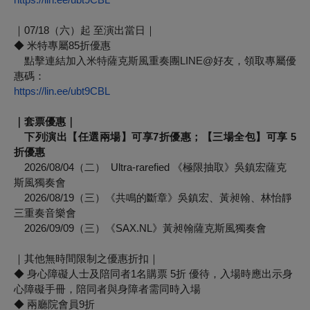
｜07/18（六）起 至演出當日｜
◆ 米特專屬85折優惠
點擊連結加入米特薩克斯風重奏團LINE@好友
，領取專屬優
惠碼：
https://lin.ee/ubt9CBL
｜套票優惠｜
下列演出【任選兩場】可享7折優惠；【三場全包】可享 5
折優惠
2026/08/04（二） Ultra-rarefied 《極限抽取》吳鎮宏薩克
斯風獨奏會
2026/08/19（三）《共鳴的斷章》吳鎮宏、黃昶翰、林怡靜
三重奏音樂會
2026/09/09（三）《SAX.NL》黃昶翰薩克斯風獨奏會
｜其他無時間限制之優惠折扣｜
◆ 身心障礙人士及陪同者1名購票 5折 優待，入場時應出示身
心障礙手冊，陪同者與身障者需同時入場
◆ 兩廳院會員9折