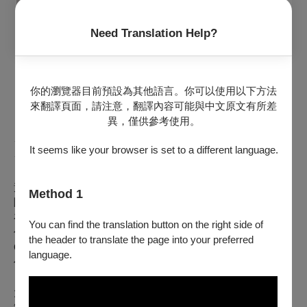
Need Translation Help?
你的瀏覽器目前預設為其他語言。你可以使用以下方法
來翻譯頁面，請注意，翻譯內容可能與中文原文有所差
異，僅供參考使用。
✦荷蘭海牙皇家音樂院碩士
It seems like your browser is set to a different language.
✦ MIT米特薩克斯風重奏團團員
黃昶翰，畢業於國立臺北藝術大學音樂系、荷蘭海牙皇家音樂
Method 1
院碩士班，師從蔡佳修、Lars Niederstrasser 。
在荷留學期間積極參與室內樂以及現代音樂活動，曾與韓國當
You can find the translation button on the right side of
代作曲家Seung-Won Oh演出。2024年九月將與海牙現代樂團
the header to translate the page into your preferred
Oeknal於荷蘭烏特列支Gaudeamus音樂節演出。
language.
任教於淡江中學音樂班。
大學期間參加校內多項比賽，曾獲得北藝大「關渡新聲」室內