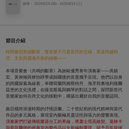
銷售：
2026/6/18 (四) - 2026/8/19 (三)
節目介紹
時間被切割成斷章，聲音便不只是音符的交織，而是跨越時
空、文化與靈魂共振的線條——
本場音樂會《共鳴的斷章》為旅歐優秀青年演奏家——吳鎮
宏、黃昶翰與林怡靜學成歸國後的首度攜手呈現。他們以自身
的跨國探索為線索，串聯荷蘭阿姆斯特丹、海牙與奧地利薩爾
茲堡的文化洗禮，在薩克斯風與鋼琴的對話之間，探問新世代
音樂家如何在跨文化的移動中，構築出屬於自我的音樂認同。
曲目橫跨浪漫時期的抒情語彙、二十世紀初的現代精神與當代
作品的多元風格，展現室內樂極具靈活性與張力的聲響表現。
演奏家們打破傳統樂器分工的界線，將蕭士塔高維契、葛林卡
與荀菲爾德的經典室內樂作品以全新編制重現，賦予百年旋律