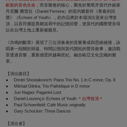
嶄新的音色生命
；而音樂會的核心，聚焦於葡萄牙當代作曲家
丹尼爾·費雷拉（Daniel Ferreira）的室內樂新作《青春的回
聲》（Echoes of Youth），此作品將於本場演出迎來台灣首
演，以音符捕捉異鄉追尋中的記憶回聲，使當代的國際聲音得
以在台灣土地上重新被聽見。
《共鳴的斷章》展現了三位演奏者的音樂養成與思維碰撞，詠
唱著一段關於歸返、時間記憶與當代開拓的聲音敘事，邀請觀
眾透過音樂，重新感受跨越兩世紀、融合歐亞文化交織的樂
章。
【演出曲目】
● Dmitri Shostakovich: Piano Trio No. 1 in C minor, Op. 8
● Mikhail Glinka: Trio Pathétique in D minor
● Jun Nagao: Paganini Lost
● Daniel Lourenço: Echoes of Youth
＊台灣首演＊
● Paul Schoenfield: Café Music originally
● Gary Schocker: Three Dances
【演出者】