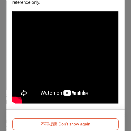
reference only.
2017 畢業於桃園武陵高中音樂班，主修鋼琴，師事許明娟老
師、鄭登琬老師；副修長笛，師事 吳思芳老師，2021 年畢業
於臺北藝術大學音樂學系，隨後以榜首考取臺北藝術大學音樂
系研究所，主修鋼琴，師事范姜毅教授，2023年考取奧地利薩
爾茲堡莫札特音樂大學 Universität Mozarteum Salzburg ，並
不再提醒 Don't show again
於 2024 年更獲聘擔任助教，於教學相長中精進琴藝，2025年