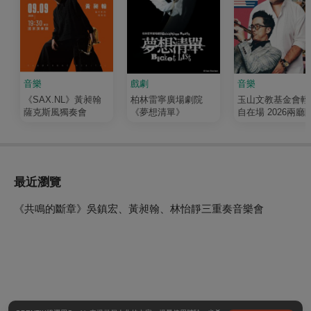
音樂
戲劇
音樂
《SAX.NL》黃昶翰
柏林雷寧廣場劇院
玉山文教基金會輕
薩克斯風獨奏會
《夢想清單》
自在場 2026兩廳院夏
日爵士童樂會《節
千層麵》
最近瀏覽
《共鳴的斷章》吳鎮宏、黃昶翰、林怡靜三重奏音樂會