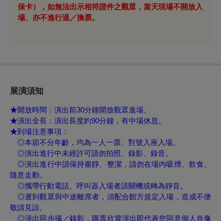
保卡），如無法出示相符證件之觀眾，當天現場不開放入
場、亦不進行退／換票。
展演須知
★
開放時間：
演出前30分鐘開放觀眾進場。
★
演出全長：
演出長度約90分鐘，有中場休息。
★
到場注意事項：
◎
本節不分年齡，均為一人一票、對號入座入場。
◎
演出進行中未經許可請勿拍照、錄影、錄音。
◎
演出進行中請保持肅靜、整潔，請
勿在場內吸煙、飲食、
隨意走動。
◎
攜帶行動電話、呼叫器入場者請關機或轉為靜音。
◎
遲到觀眾與中途離席者，須配合館方規定入場，造成不便
敬請見諒。
◎
演出同步攝／錄影，購票欣賞演出即代表您同意個人肖像