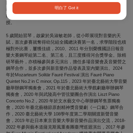
以最高分1.0於取得鋼琴演奏碩士學位，師承 Andreas Weber
明白了 Got it
教授，現在就讀德國明斯特音樂學院Musikhochschule
Münster最高演奏文憑Konzertexamen ，師承Heribert Koch教
授。
5 歲開始習琴，啟蒙於吳淑敏老師，從小即展現對音樂的天
賦，首次參賽就奪得幼兒組全國總決賽第一名，求學階段也積
極對外比賽，屢獲佳績，2010、2011 年分別榮獲國語日報音
樂大賽鋼琴組第二名、第三名，且三度獲得河合獎學金。除精
研琴藝外，亦積極參與多元演出，擔任多場音樂會及音樂營之
鋼琴合作，並多次參與新音樂作品發表及室內樂演出。2024
年於Mozarteum Solitär Fauré Festival 演出 Fauré Piano
Quintet No.2 in C minor, Op.115，2023 年於臺北藝術大學音樂
廳舉辦鋼琴獨奏會，2021 年於臺北藝術大學戲劇廳舉辦鋼琴
獨奏會，2020 年與武陵高中管弦樂團合作演出 Liszt Piano
Concerto No.2，2020 年於文水藝文中心舉辦鋼琴售票獨奏
會，2020 年臺北藝穗節原創精神獎音樂劇《一口氣》鋼琴合
作，2020 臺北藝術大學 108學年度第二學期關渡新聲音樂
會，2019 年赴日本東京音樂大學新音樂作品演出交流，2018-
2022 年參與藝本道薩克斯風重奏團臺灣巡迴演出，2017 年參