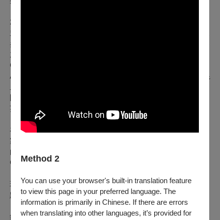
樂組優勝。同時積極參加跨領域活動。
2017年與北藝大薩克斯風班共同籌組藝本道薩克斯風重奏團，
並舉辦定期演出。2018年，和北藝大薩克斯風四重奏赴新加坡
參加Singapore Saxophone Symposium演出。同年，赴德國參
加"Classic Winds International Clarinet and Saxophone
Competition。 2019年，赴泰國參加Asia Pacific Saxophone
Academy。同年，和北藝大新媒體藝術學系合作參加「妖山混
血盃」，作品《回囗口囗回》獲獎。在學期間積極參加各種樂
團，曾參加台北青年管樂團二團、米特薩克斯風重奏團培訓菁
英團，也曾與救國團幼獅管樂團、師大管樂隊合作演出。
在荷留學期間積極參與室內樂以及現代音樂活動，曾與荷蘭國
家歌劇學院（Dutch National Opera Academy ）、韓國當代作
曲家Seung-Won Oh演出。2024年九月將與海牙現代樂團
Method 2
Oeknal於荷蘭烏特列支Gaudeamus音樂節演出。
You can use your browser's built-in translation feature
現為米特薩克斯風重奏團、藝本道薩克斯風重奏團、每週po一
to view this page in your preferred language. The
點薩克斯風（@weekly.sax）團員。任教於淡江中學音樂班。
information is primarily in Chinese. If there are errors
when translating into other languages, it’s provided for
鋼琴｜林怡靜