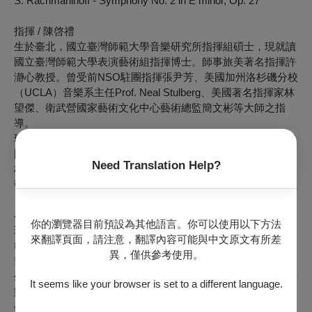
S. Rachmaninoff - Symphony No. 2 in E minor, Op. 27
指揮 / 陳啓禮
生於臺北，國立臺灣師範大學音樂研究所指揮組碩士，現就讀
國立臺灣師範大學表演藝術組指揮博士。師事旅美著名指揮許
瀞心教授。曾受前NSO駐團指揮張尹芳、美國加州洛杉磯分校
（UCLA）音樂系主任Prof. Neal Stulberg、美國著名指揮家林
望傑、衛武營國家藝術文化中心藝術總監簡文彬等大師之指
導。
現任教於仁愛國中音樂班，並擔任新生國小弦樂團指揮、大安
國中弦樂團指揮、安聲交響樂團指揮、私立康橋國際學校林口
Need Translation Help?
校區小學管弦樂團指揮，以及陽光臺北青少年管弦樂團及少年
弦樂團客席指揮。
小提琴獨奏 / 白宇捷
你的瀏覽器目前預設為其他語言。你可以使用以下方法
現為臺北市立交響樂團第二小提琴團員，並就讀於國立臺灣師
來翻譯頁面，請注意，翻譯內容可能與中文原文有所差
範大學音樂系表演藝術組博士班，師事廖嘉弘教授。大學及研
異，僅供參考使用。
究所亦畢業於國立臺灣師範大學，在學期間曾先後以獎學金學
生身份受邀參加 Mozarteum Salzburg Summer Academy 等音
It seems like your browser is set to a different language.
樂節。曾多次參與長榮交響樂團、世紀交響樂團等演出，106
學年度擔任國立臺灣師範大學交響樂團首席。