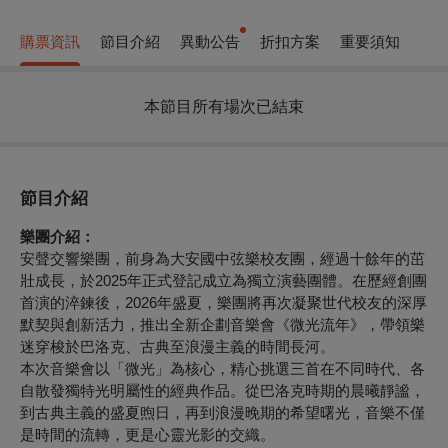
購票資訊
節目介紹
異動公告
折扣方案
重要須知
本節目所有場次已結束
節目介紹
樂團介紹：
安聲交響樂團，前身為大安國中弦樂校友團，經過十餘年的茁
壯成長，於2025年正式登記成立為獨立演藝團體。在歷經創團
首演的淬鍊後，2026年盛夏，樂團將再次凝聚世代校友的深厚
默契與創新活力，推出全新企劃音樂會《微光流年》，帶領樂
迷穿梭於巴洛克、古典至浪漫主義的時間長河。
本次音樂會以「微光」為核心，精心挑選三首在不同時代、各
自散發獨特光明屬性的經典作品。從巴洛克時期的晨曦靜謐，
到古典主義的盛夏煦日，再到浪漫晚期的希望曙光，音樂不僅
是時間的流轉，更是心靈光影的交織。