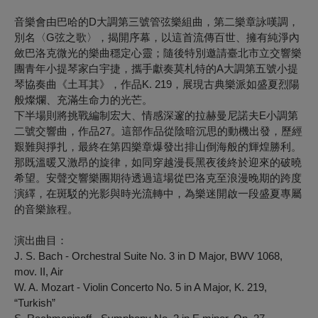
音樂會由巴哈的D大調第三號管弦樂組曲，第二樂章詠嘆調，
別名〈G弦之歌〉，揭開序幕，以這首流傳百世、擁有純淨內
斂巴洛克微光的樂曲穩定心靈；隨後特別邀請臺北市立交響樂
團青年小提琴家白宇捷，攜手獻奏莫札特的A大調第五號小提
琴協奏曲《土耳其》，作品K. 219，展現古典樂派如盛夏烈陽
般燦爛、充滿生命力的光芒。
下半場則將挑戰編制宏大、情感深邃的拉赫曼尼諾夫E小調第
二號交響曲，作品27。這部作品從陰暗沉思的動機出發，歷經
艱難與掙扎，最終在第四樂章爆發出排山倒海般的輝煌勝利。
那既溫暖又激昂的旋律，如同穿越漫長黑夜後終於迎來的破曉
希望。安聲交響樂團期待透過這場從巴洛克至浪漫晚期的跨度
演繹，在斑駁的光影與時光流轉中，為樂迷開啟一段盛夏專屬
的音樂旅程。
演出曲目：
J. S. Bach - Orchestral Suite No. 3 in D Major, BWV 1068,
mov. II, Air
W. A. Mozart - Violin Concerto No. 5 in A Major, K. 219,
“Turkish”