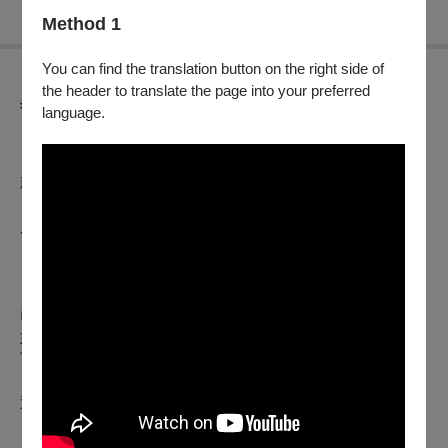
Method 1
You can find the translation button on the right side of
the header to translate the page into your preferred
異動公告
language.
【OPENTIX節目延期公告】
（公告日期
2026年08月01日
）
親愛的觀眾，您好
原訂於
2026年08月02日（日）14:30
於東吳大學 松怡廳演出之
《微光流年》 安聲交響樂團，因故將延後至
2026年08月02日
（日）14:50
原場地演出。
已購票觀眾可持原票券入場，於延期公告發佈前之購票觀眾，
如因延期不克前往觀賞，自公告日起至
2026年08月09日
前，
可辦理全額退票，
逾時須依照原退換票規定辦理。
退票辦法如下：
【電子票或尚未取紙本票】