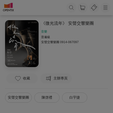
《微光流年》 安聲交響樂團
音樂
普遍級
安聲交響樂團
0914-067097
收藏
主辦專頁
安聲交響樂團
陳啓禮
白宇捷