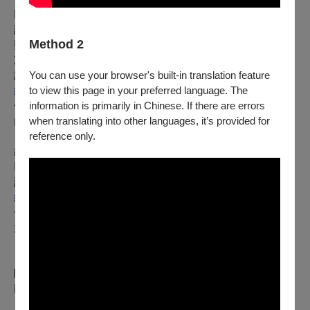
以「信用卡、行動支付、文化幣全額支付」購票：
請到 會員＞訂單紀錄，點入要退的訂單
，按下「退訂單」
依
Method 2
照流程完成退訂。若因原演出時間已結束，畫面顯示
「本場
次已結束」、或是原票券為套票或團票
而無法線上退訂者，
You can use your browser's built-in translation feature
請改至
to view this page in your preferred language. The
網站
information is primarily in Chinese. If there are errors
勾選項目1，填寫訂單資料辦理，符合規則者將於 3 個工作日
when translating into other languages, it’s provided for
內執行退票。
reference only.
※ 請留意，每日 23:30 - 00:00 為「OPENTIX 線上退訂單系
統」系統結算期間，暫停服務。請留意期限，提前申請。
以「ATM轉帳、現金」購票：
請至
網站
勾選項目2，填寫訂單資料並附上存摺照片辦理，申請的退票
如符合退票規則，將於3個工作日內執行退票作業。
【已取紙本票】
請由下述退票方案擇一辦理：
臨櫃退票
：請於服務時間內，至OPENTIX臺北、臺中、臺
南、高雄四大服務處辦理。