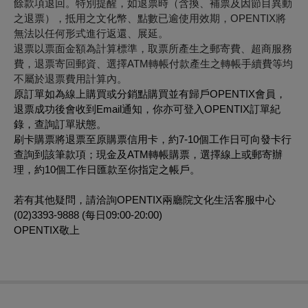
餘款項退回。特別提醒，如退票時（含換、補票及因節目異動
之退票），抵用之文化幣、點數已逾使用效期，OPENTIX將
無法以任何形式進行返還、展延。
退票以票面金額為計算標準，取票所產生之郵寄費、超商服務
費，退票寄回郵資、選擇ATM轉帳付款產生之轉帳手續費等均
不屬於退票費用計算內。
原訂單如為線上購買或分銷點購買並有歸戶OPENTIX會員，
退票成功後會收到Email通知，你亦可登入OPENTIX訂單紀
錄，查詢訂單狀態。
刷卡購票將退票至原購票信用卡，約7-10個工作日可向發卡行
查詢到該筆款項；現金及ATM轉帳購票，選擇線上或郵寄辦
理，約10個工作日匯款至你指定之帳戶。
若有其他疑問，請洽詢OPENTIX兩廳院文化生活客服中心
(02)3393-9888 (每日09:00-20:00)
OPENTIX敬上