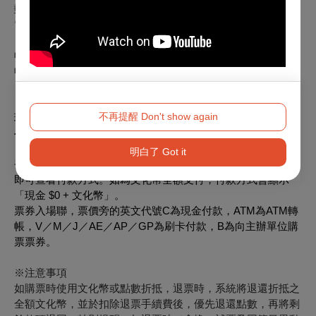
郵寄退票：請將存摺影本（刷卡購票無須提供）、票券、姓名
電話等聯絡資訊於退票期限前（郵戳為憑），掛號郵寄至
「100012臺北市中正區中山南路21-1號 OPENTIX 退票小組
收」。退票郵寄前請記下票面之訂單編號，並請妥善保存掛號
收據。
【向主辦單位購買之有價票券者】
，請洽
安聲交響樂團
辦
不再提醒 Don't show again
理，聯絡電話
0914-067097
--------
※如何查詢付款方式：
明白了 Got it
登入OPENTIX＞會員＞訂單紀錄，點入要查詢的訂單編號內
即可查看付款方式。如為文化幣全額支付，付款方式會顯示
「現金 $0 + 文化幣」。
票券入場聯，票價旁的英文代號C為現金付款，ATM為ATM轉
帳，V／M／J／AE／AP／GP為刷卡付款，B為向主辦單位購
票票券。
※注意事項
如購票時使用文化幣或點數折抵，退票時，系統將退還折抵之
全額文化幣，並於扣除退票手續費後，優先退還點數，再將剩