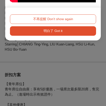
Producer│YANG Sung-Cheng, LEE Ji-Wen
Dramaturg｜HSU Ya-Hsiang
Playwright and Director｜LEE Ji-Wen
不再提醒 Don't show again
Music Composition｜CHEN Hsin-Han
Multi-image Design｜YANG Sung-Cheng
明白了 Got it
Stage Design│WU Wei-Wei
Lighting Design│CHEN Jun-You
Starring│CHIANG Ting-Ying, LIU Kuan-Liang, HSU Li-Kun,
HSU Bo-Yuan
折扣方案
【青年席位】
青年席位自由座：享有5折優惠，一場席次最多限20席，售完
為止。（進場時出示有效證件）
【其他優惠】