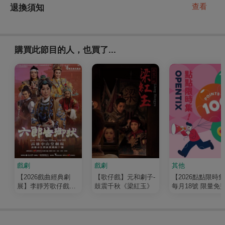
查看
退換須知
購買此節目的人，也買了...
戲劇
戲劇
其他
【2026戲曲經典劇
【歌仔戲】元和劇子-
【2026點點限時
展】李靜芳歌仔戲團
鼓震千秋《梁紅玉》
每月18號 限量免
《六郎告御狀》
100點