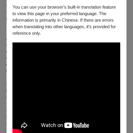
藝術家，突破以單一藝術門類、團隊為主導的創作思維，建立
You can use your browser's built-in translation feature
藝術家的跨團隊創作模式，以協同合作帶動藝術教育與推廣的
to view this page in your preferred language. The
能量，創造獨特、誠摯、細膩的內容，感動當代人的心靈，呼
information is primarily in Chinese. If there are errors
應時代的藝術需求。
when translating into other languages, it’s provided for
reference only.
A Studio A Lab is a collaboration platform for crossover artists.
It offers services of animation and film production, cultural and
creative contents, and performing arts. Connecting art
categories and combining creative teams, artists from different
companies join together to move your heart with exquisite and
touching contents.
製作人│楊崧正、李季紋
戲劇顧問｜徐亞湘
編劇/導演｜李季紋
音樂設計/編腔｜陳歆翰
影像設計｜楊崧正
舞台設計│吳維緯
燈光設計│陳俊佑
領銜主演│江亭瑩、劉冠良、許麗坤、許博淵