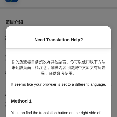
節目介紹
★
傳藝金曲獎最佳劇本！被譽為名留劇史的傑作，夢幻卡司，
莫再錯過！（附漢英字幕）
Need Translation Help?
★Winner of the Best Script Award at the Golden Melody
Awards of Traditional Arts and Music!
（Chinese and English
Subtitles Available）
你的瀏覽器目前預設為其他語言。你可以使用以下方法
來翻譯頁面，請注意，翻譯內容可能與中文原文有所差
劇情簡介
異，僅供參考使用。
《1399趙氏孤兒》將元雜劇經典《趙氏孤兒》搬上了明朝的歷
It seems like your browser is set to a different language.
史舞台，置於『靖難之役』骨肉相殘的政變背景中。寧王朱權
被親哥哥燕王朱棣綁架，逼其表態造反。三名身懷絕技的伶
Method 1
人，與朱權同台演出《趙氏孤兒》，計智救主。全劇十三個精
彩角色，由四名演員詮釋，重現元雜劇蒼勁豪邁的演出盛況。
You can find the translation button on the right side of