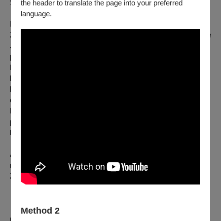
Synopsis
the header to translate the page into your preferred
language.
Inspired by Ji Jun-Xiang’s poetic drama THE ORPHAN OF
ZHAO in Yuan Dynasty, Taiwanese playwright and director Lee
Ji-Wen’s THE ORPHAN IN 1399 set the classical historical
play on the stage of the civil war period (1399-1402 ) in Ming
Dynasty. Prince of Ning ( Zhu Quan ) was kidnaped by his
brother Prince of Yan ( Zhu Di, who became Yongle Emperor
later) and was forced to betray his nephew Jianwen Emperor,
or he and his family will all die! Three players from Prince of
Ning’s theatre troupe came to the Forbidden City, and
performed THE ORPHAN OF ZHAO with their lord, doing their
best to save their lives!
All 13 characters are played by only 4 actors. This production
recreates the rare and splendid stage performance of Yuan
Zaju.
【團隊介紹】
「正在動映有限公司」是由一群跨領域的專業創作人共同築成
Method 2
的平台。結合了動畫、影像、音樂、劇場、表演藝術等各領域