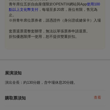
青年席位五折自由座僅限於OPENTIX網站與App
使用
100
點以上文化幣支付
，每場至多20席，座位有限，售完為
止。
※
持青年席位票券者，請憑證件（身分證或健保卡）入場
套票退票需整套辦理，無法以單張票券申請退票。
折扣優惠限擇一使用，
恕不提供雙重折扣
。
展演須知
演出全長：約
130
分鐘，含中場休息
20
分鐘。
查看
購取票須知