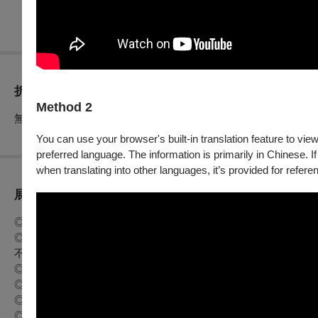
折扣方案
Method 2
無
You can use your browser's built-in translation feature to view
preferred language. The information is primarily in Chinese. If
when translating into other languages, it’s provided for refere
展演須知
◎一人一票，憑票入場。
◎請於活動前10分鐘至國家音樂廳一號門報到，活動開始後10
不退費。
◎活動全長約50分鐘。建議7歲以上觀眾欣賞。
◎本活動過程需上下樓梯，建議著平底鞋與輕裝，並評估自身狀
◎持身障票入場請出示身心障礙手冊，陪同者與身障者需同時持
◎活動現場將安排攝、錄影紀錄，購票即表示您同意授權國家兩