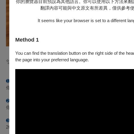
你的瀏覽器目前預設為其他語言。你可以使用以下方法來翻
翻譯內容可能與中文原文有所差異，僅供參考
It seems like your browser is set to a different la
Method 1
You can find the translation button on the right side of the hea
the page into your preferred language.
✨
三大亮點、一次掌握
✨
➊ 近距離解密管風琴
你將可直接走上舞台，近距離觀賞兩廳院管風琴的每一處細節以
➋ 探索神祕空間
你更能深入管風琴後方內部空間，一窺藏有4,172支音管的管風琴
➌
VIP包場體驗
26個專屬席次，透過
管風琴家劉信宏老師的精彩演繹，
你將擁有