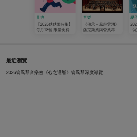
其他
音樂
親
【2026點點限時集】
《傳承－風起雲湧》
20
每月18號 限量免費搶
薩克斯風與管風琴的
《
100點
萬籟交響
最近瀏覽
2026管風琴音樂會《心之迴響》管風琴深度導覽