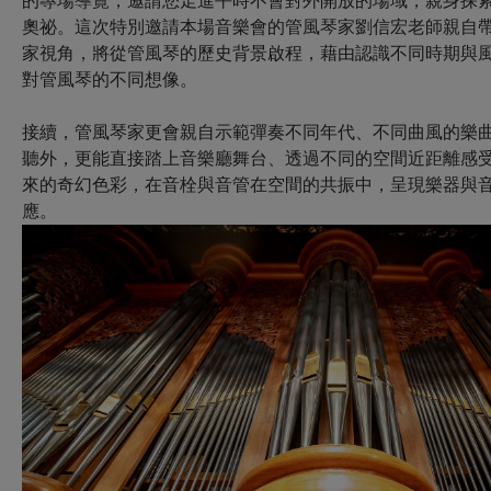
的專場導覽，邀請您走進平時不會對外開放的場域，
親身探
奧祕。
這次特別邀請本場音樂會的管風琴家劉信宏老師親自
家視角，將從管風琴的歷史背景啟程，藉由認識不同時期與
對管風琴的不同想像。
接續，管風琴家更會親自
示範彈奏不同年代、不同曲風的樂
聽外，更能直接踏上音樂廳舞台、透過不同的空間近距離感
來的奇幻色彩，
在音栓與音管在空間的共振中，呈現樂器與
應。