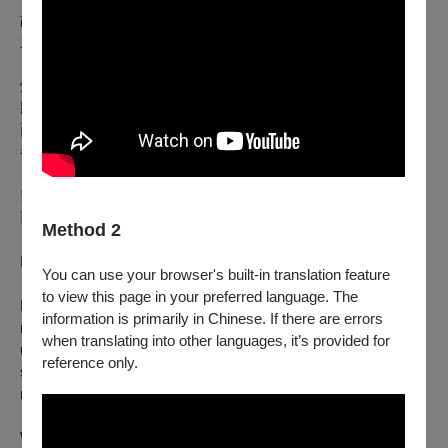
故事的起點不在編劇的筆下，而掌握在台下每一位觀眾的提議
之中。
燈光暗下，危機四伏。隨著劇情的推演，錯綜複雜的角色關係
將被層層剝開，埋藏在日常底下的秘密與謊言也將逐漸浮出水
面。我們沒有預設的結局，每一次眼神的交會、每一個選擇，
都將像蝴蝶效應般，徹底顛覆故事的走向。
究竟是誰在最後一刻跨出了關鍵的一步？ 真相藏在細節裡，
而你，不只是旁觀者，更是這場完美犯罪的共犯。
Method 2
Improv x Murder Mystery x Detective
You can use your browser's built-in translation feature
to view this page in your preferred language. The
Night of the Suspects
is a high-stakes, fully unscripted
information is primarily in Chinese. If there are errors
mystery—driven entirely by
your
prompts. As secrets and lies
when translating into other languages, it’s provided for
unravel, every choice triggers a butterfly effect, reshaping the
reference only.
story in real time. In this game of psychological chess, there is
no script and no set ending.
Who is the victim, and who is the mastermind? You aren't just