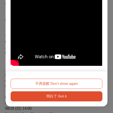
an audience—you are an accomplice to the perfect crime.
「※本場演出含觀眾互動環節，您的建議可能成為劇情關
鍵！」
自由參與互動，無需上台，I人友善！
"※ Interactive Performance: Your suggestions could change
the story!"
Join in if you want, stay comfortably in your seat. Strictly zero
forced volunteers—introvert approved!
【遊牧計劃】臺北市大同區承德路三段84號4樓
「遊牧計劃」場地位於無電梯之四樓。
進場需脫鞋！
Project Nomad is located on the 4th floor with no
elevator.
(shoes off).
不再提醒 Don't show again
08/15 (六) 14:00
Yu-Pang/Ting/Ray/Andrei/Diana/Jeffrey
明白了 Got it
08/15 (六) 15:30
Panda/Ting/Ray/Andrei/Diana/Jeffrey
08/16 (日) 14:00