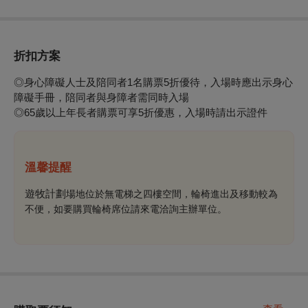
折扣方案
◎身心障礙人士及陪同者1名購票5折優待，入場時應出示身心
障礙手冊，陪同者與身障者需同時入場
◎65歲以上年長者購票可享5折優惠，入場時請出示證件
溫馨提醒
遊牧計劃
場地位於無電梯之四樓空間，輪椅進出及移動較為
不便
，
如要購買輪椅席位請
來電洽詢主辦單位。