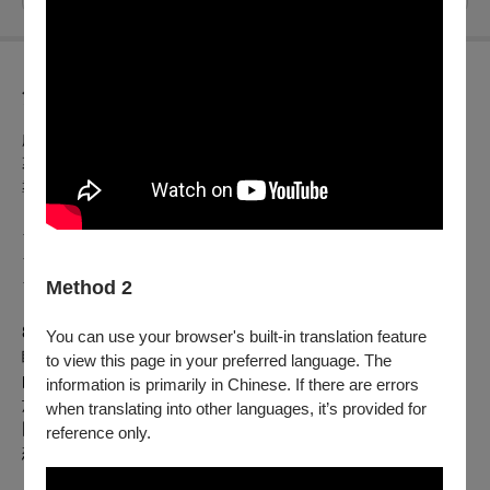
節目介紹
劇情片｜2024｜加拿大｜Color｜HD｜83分鐘｜法語｜中文字
幕
導演：瑪麗克萊爾馬爾科特
★2024塔林黑夜電影節國際青少年競賽項目入圍
★2024蒙特婁獨立電影節最佳新導演、最佳青年演員
★2024柏林女性影展最佳導演
Method 2
8歲的比莉一直相信她母親是芭蕾舞者，卻發現奶奶和爸爸隱
You can use your browser's built-in translation feature
瞞媽媽的真實身分，因此她決定和最好的朋友，依靠自己豐富
to view this page in your preferred language. The
的想像力，一群由她想像出來的霓虹光影，一起展開尋母之
information is primarily in Chinese. If there are errors
旅，解開秘密之網，過程中她開始質疑自己最親近的家人的意
when translating into other languages, it’s provided for
圖，最終他們成功找到了比莉的親生母親，卻也迎來一段不如
reference only.
想像的現實。