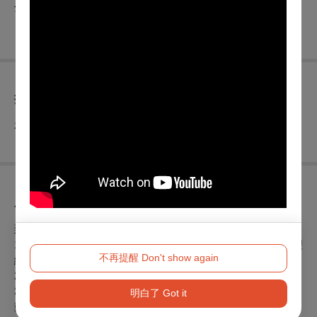
分級：保護級
折扣方案
本場次無任何折扣優惠
展演須知
到場注意事項：
1.於Opentix售票網訂購，請事先領取票券，活動現場無法受理
不再提醒 Don't show again
網路訂票取票作業敬請見諒。
2.影片放映前10分鐘進場，影片開演後20分鐘後禁止入場。
3.嚴禁穿拖鞋、吸煙、攜帶寵物及佔位,觀賞電影時,請關閉行
明白了 Got it
動電話。